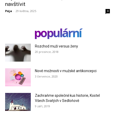
navštívit
Pája
-
29 května, 2025
0
populární
Rozchod muži versus ženy
20 prosince, 2018
Nové možnosti v mužské antikoncepci
3 července, 2020
Zachraňme společně kus historie, Kostel
Všech Svatých v Sedloňově
9 září, 2019