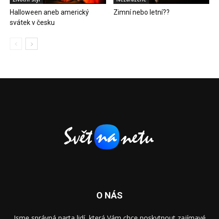
Halloween aneb americký
Zimní nebo letní??
svátek v česku
O NÁS
Jsme správná parta lidí, která Vám chce poskytnout zajímavé