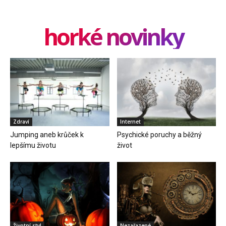
horké novinky
Zdraví
Internet
Jumping aneb krůček k
Psychické poruchy a běžný
lepšímu životu
život
Životní styl
Nezařazené