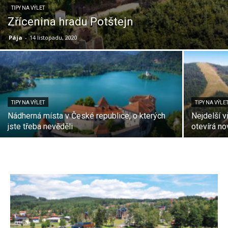
TIPY NA VÝLET
Zřícenina hradu Potštejn
Pája
-
14 listopadu, 2020
TIPY NA VÝLET
TIPY NA VÝLE
Nádherná místa v České republice, o kterých
Nejdelší v
jste třeba nevěděli
otevírá no