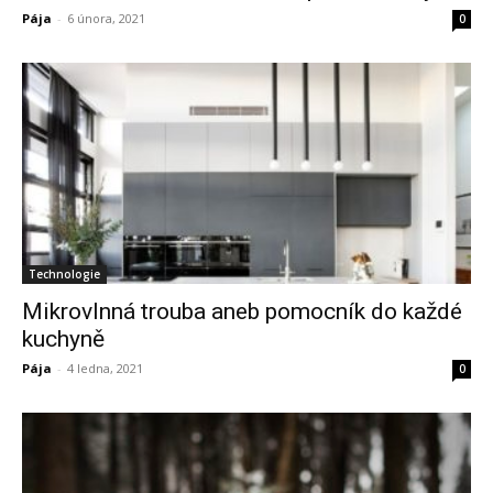
Pája
-
6 února, 2021
0
Technologie
Mikrovlnná trouba aneb pomocník do každé
kuchyně
Pája
-
4 ledna, 2021
0