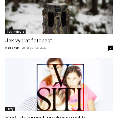
Technologie
Jak vybrat fotopast
Redakce
-
23 prosince, 2020
0
Filmy
V síti: dokument, co skrývá realitu