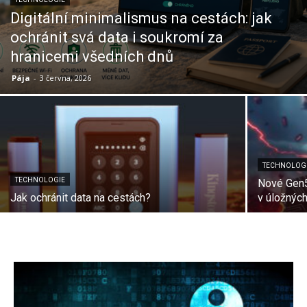
Digitální minimalismus na cestách: jak
ochránit svá data i soukromí za
hranicemi všedních dnů
Pája
-
3 června, 2026
TECHNOLOG
TECHNOLOGIE
Nové Gen5
Jak ochránit data na cestách?
v úložných