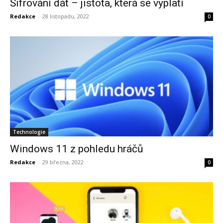
Šifrování dát – jistota, která se vyplatí
Redakce
-
28 listopadu, 2022
0
Technologie
Windows 11 z pohledu hráčů
Redakce
-
29 března, 2022
0