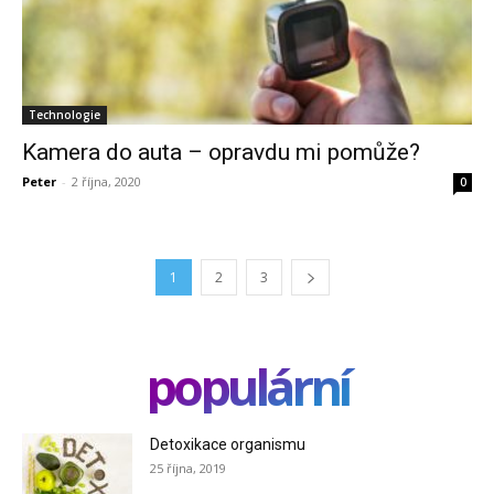
Technologie
Kamera do auta – opravdu mi pomůže?
Peter
-
2 října, 2020
0
1
2
3
populární
Detoxikace organismu
25 října, 2019