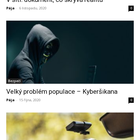
Pája
-
6 listopadu, 2020
0
Bezpečí
Velký problém populace – Kyberšikana
Pája
-
15 října, 2020
0