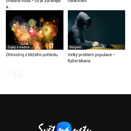
chladná voda – co je zdravější
háčkování
a...
Zvyky a tradice
Bezpečí
Ohňostroj z bližšího pohledu
Velký problém populace –
Kyberšikana