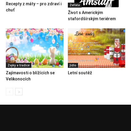
Recepty z máty – pro zdraví i
Zvířata
chuť
Život s Americkým
stafordšírským teriérem
Zvyky a tradice
Jídlo
Zajímavosti o blížících se
Letní soutěž
Velikonocích