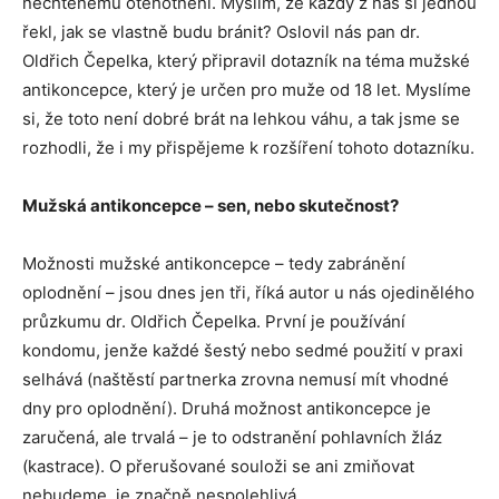
nechtěnému otěhotnění. Myslím, že každý z nás si jednou
řekl, jak se vlastně budu bránit? Oslovil nás pan dr.
Oldřich Čepelka, který připravil dotazník na téma mužské
antikoncepce, který je určen pro muže od 18 let. Myslíme
si, že toto není dobré brát na lehkou váhu, a tak jsme se
rozhodli, že i my přispějeme k rozšíření tohoto dotazníku.
Mužská antikoncepce – sen, nebo skutečnost?
Možnosti mužské antikoncepce – tedy zabránění
oplodnění – jsou dnes jen tři, říká autor u nás ojedinělého
průzkumu dr. Oldřich Čepelka. První je používání
kondomu, jenže každé šestý nebo sedmé použití v praxi
selhává (naštěstí partnerka zrovna nemusí mít vhodné
dny pro oplodnění). Druhá možnost antikoncepce je
zaručená, ale trvalá – je to odstranění pohlavních žláz
(kastrace). O přerušované souloži se ani zmiňovat
nebudeme, je značně nespolehlivá.