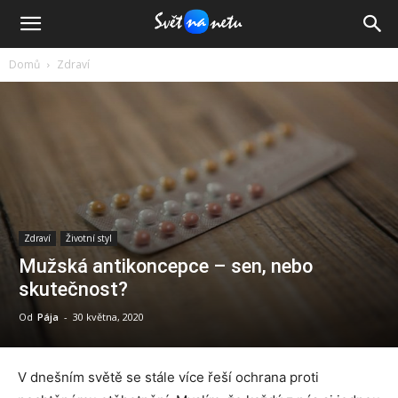
Domů
Zdraví
Zdraví
Životní styl
Mužská antikoncepce – sen, nebo
skutečnost?
Od
Pája
-
30 května, 2020
V dnešním světě se stále více řeší ochrana proti