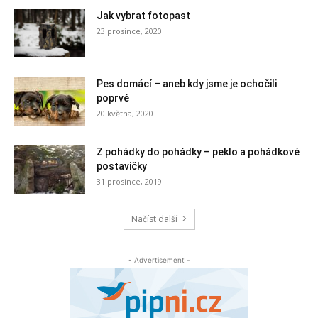
Jak vybrat fotopast
23 prosince, 2020
Pes domácí – aneb kdy jsme je ochočili
poprvé
20 května, 2020
Z pohádky do pohádky – peklo a pohádkové
postavičky
31 prosince, 2019
Načíst další
- Advertisement -