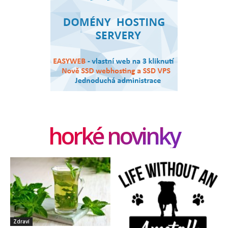
horké novinky
Zdraví