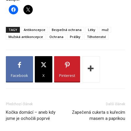
TAGY
Antikoncepce
Bezpečná ochrana
Léky
muž
Mužská antikoncepce
Ochrana
Prášky
Těhotenství
Facebook
X
Pinterest
Předchozí článek
Další článek
Kočka domácí – aneb kdy
Zapečená cuketa s kuřecím
jsme je ochočili poprvé
masem a paprikou