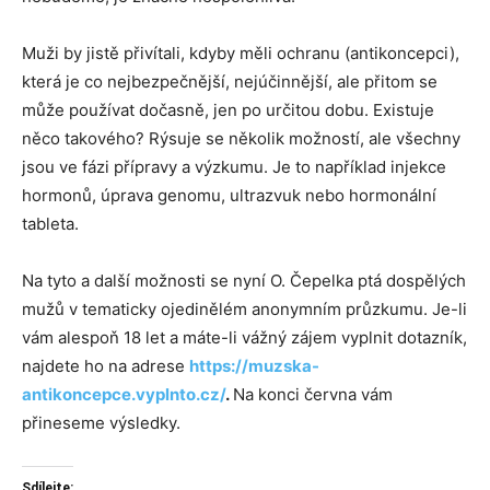
Muži by jistě přivítali, kdyby měli ochranu (antikoncepci),
která je co nejbezpečnější, nejúčinnější, ale přitom se
může používat dočasně, jen po určitou dobu. Existuje
něco takového? Rýsuje se několik možností, ale všechny
jsou ve fázi přípravy a výzkumu. Je to například injekce
hormonů, úprava genomu, ultrazvuk nebo hormonální
tableta.
Na tyto a další možnosti se nyní O. Čepelka ptá dospělých
mužů v tematicky ojedinělém anonymním průzkumu. Je-li
vám alespoň 18 let a máte-li vážný zájem vyplnit dotazník,
najdete ho na adrese
https://muzska-
antikoncepce.vyplnto.cz/
.
Na konci června vám
přineseme výsledky.
Sdílejte: