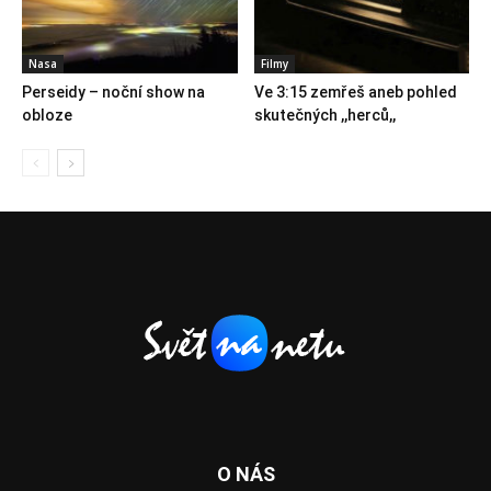
Nasa
Filmy
Perseidy – noční show na
Ve 3:15 zemřeš aneb pohled
obloze
skutečných ,,herců,,
O NÁS