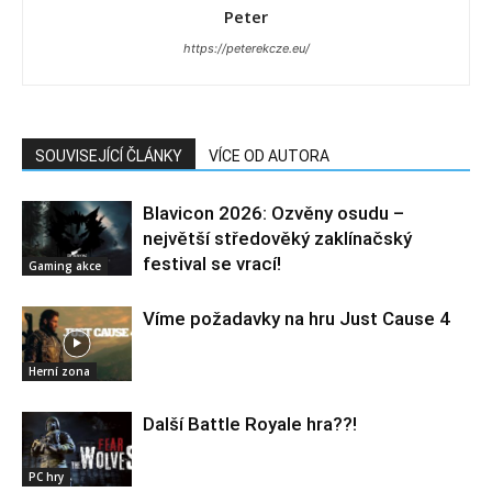
Peter
https://peterekcze.eu/
SOUVISEJÍCÍ ČLÁNKY
VÍCE OD AUTORA
Blavicon 2026: Ozvěny osudu –
největší středověký zaklínačský
festival se vrací!
Gaming akce
Víme požadavky na hru Just Cause 4
Herní zona
Další Battle Royale hra??!
PC hry