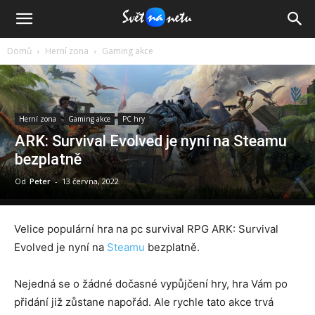
Domů
Herní zona
Gaming akce
Herní zona
Gaming akce
PC hry
ARK: Survival Evolved je nyní na Steamu
bezplatně
Od
Peter
-
13 června, 2022
Velice populární hra na pc survival RPG ARK: Survival
Evolved je nyní na
Steamu
bezplatně.
Nejedná se o žádné dočasné vypůjčení hry, hra Vám po
přidání již zůstane napořád. Ale rychle tato akce trvá