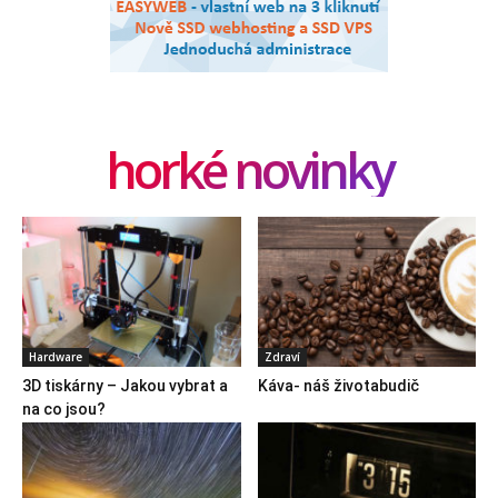
horké novinky
Hardware
Zdraví
3D tiskárny – Jakou vybrat a
Káva- náš životabudič
na co jsou?