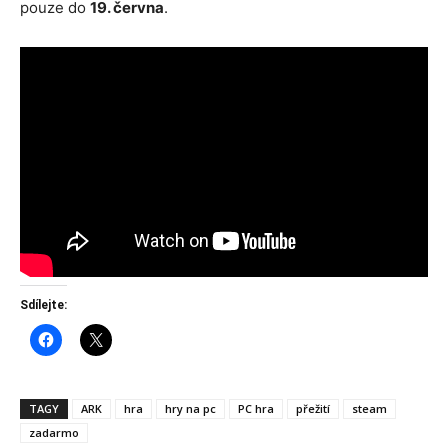
pouze do
19. června
.
Sdílejte:
TAGY
ARK
hra
hry na pc
PC hra
přežití
steam
zadarmo