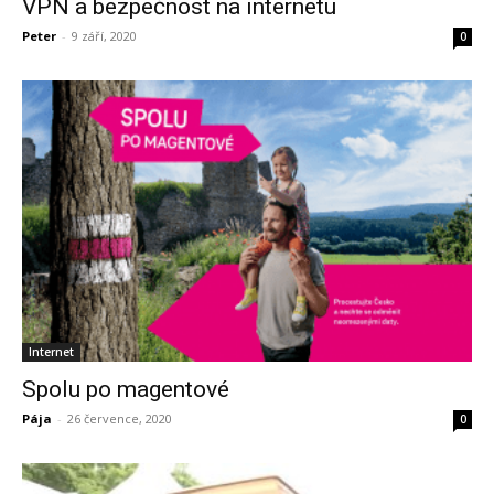
VPN a bezpečnost na internetu
Peter
-
9 září, 2020
0
Internet
Spolu po magentové
Pája
-
26 července, 2020
0