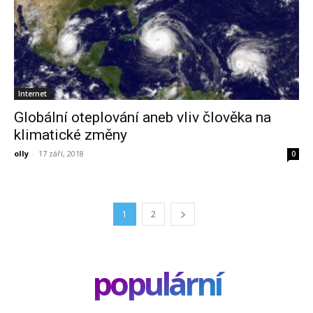
Internet
Globální oteplování aneb vliv člověka na
klimatické změny
olly
-
17 září, 2018
0
1
2
populární