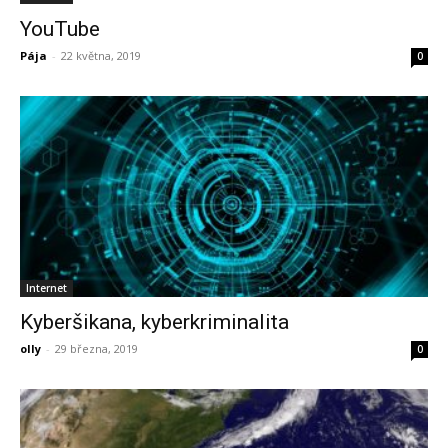
YouTube
Pája
-
22 května, 2019
0
Internet
Kyberšikana, kyberkriminalita
olly
-
29 března, 2019
0