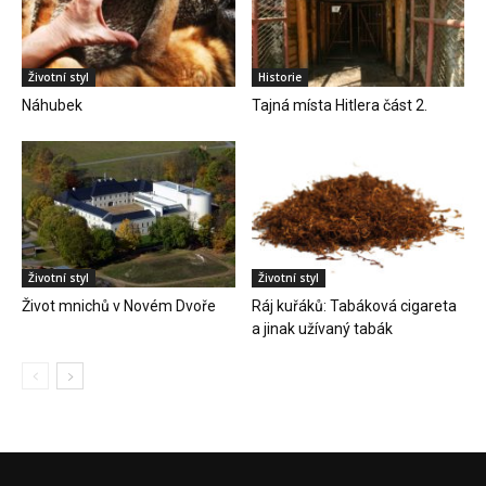
Životní styl
Historie
Náhubek
Tajná místa Hitlera část 2.
Životní styl
Životní styl
Život mnichů v Novém Dvoře
Ráj kuřáků: Tabáková cigareta
a jinak užívaný tabák