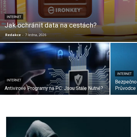
INTERNET
Jak ochránit data na cestách?
Redakce
-
7 ledna, 2026
INTERNET
INTERNET
Bezpečnost
Antivirové Programy na PC: Jsou Stále Nutné?
Průvodce p