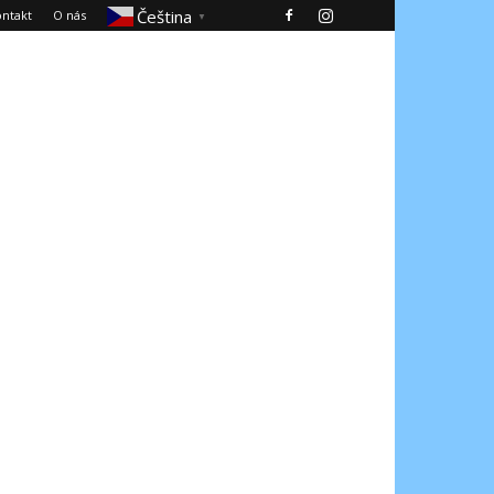
Čeština‎
ntakt
O nás
▼