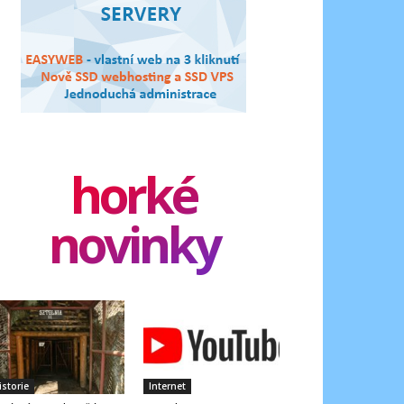
horké
novinky
istorie
Internet