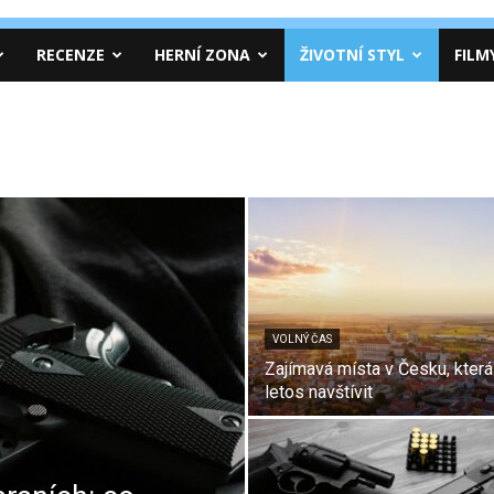
RECENZE
HERNÍ ZONA
ŽIVOTNÍ STYL
FILM
VOLNÝ ČAS
Zajímavá místa v Česku, která
letos navštívit