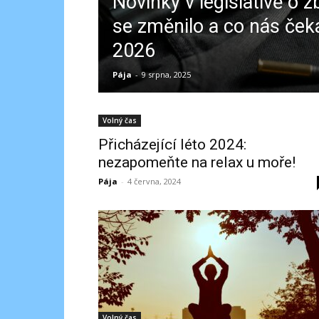
Novinky v legislativě o z
se změnilo a co nás čeká
2026
Pája
-
9 srpna, 2025
Volný čas
Přicházející léto 2024:
nezapomeňte na relax u moře!
Pája
-
4 června, 2024
Volný čas