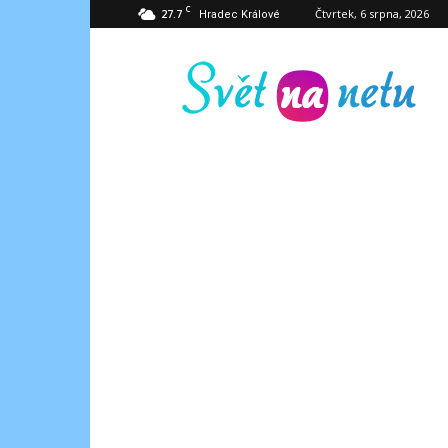
C
27.7
Čtvrtek, 6 srpna, 2026
Hradec Králové
Svět
na
netu