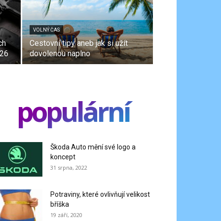
VOLNÝ ČAS
ch
Cestovní tipy aneb jak si užít
026
dovolenou naplno
populární
Škoda Auto mění své logo a
koncept
31 srpna, 2022
Potraviny, které ovlivňují velikost
bříška
19 září, 2020