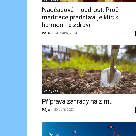
Nadčasová moudrost: Proč
meditace představuje klíč k
harmonii a zdraví
Pája
-
24 ledna, 2024
Volný čas
Příprava zahrady na zimu
Pája
-
30 září, 2023