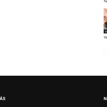
Ta
L
Vy
NÁS
N