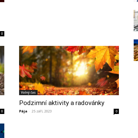
0
Volný čas
Podzimní aktivity a radovánky
Pája
-
25 září, 2023
0
0