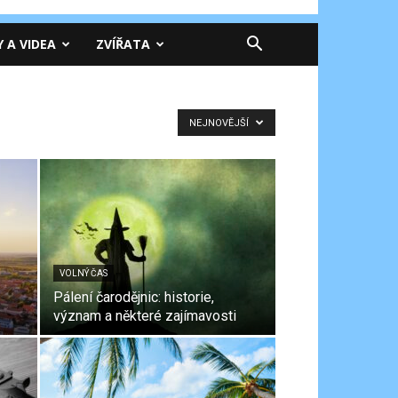
Y A VIDEA
ZVÍŘATA
NEJNOVĚJŠÍ
VOLNÝ ČAS
Pálení čarodějnic: historie,
význam a některé zajímavosti