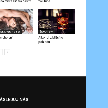
jná místa Hitlera část 2.
YouTube
áska, vztah a sex
Životní styl
vrcholení
Alkohol z bližšího
pohledu
ÁSLEDUJ NÁS