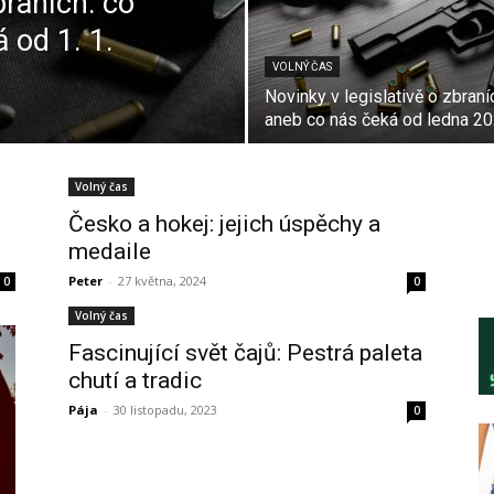
braních: co
 od 1. 1.
VOLNÝ ČAS
Novinky v legislativě o zbraní
aneb co nás čeká od ledna 2
Volný čas
Česko a hokej: jejich úspěchy a
medaile
Peter
-
27 května, 2024
0
0
Volný čas
Fascinující svět čajů: Pestrá paleta
chutí a tradic
Pája
-
30 listopadu, 2023
0