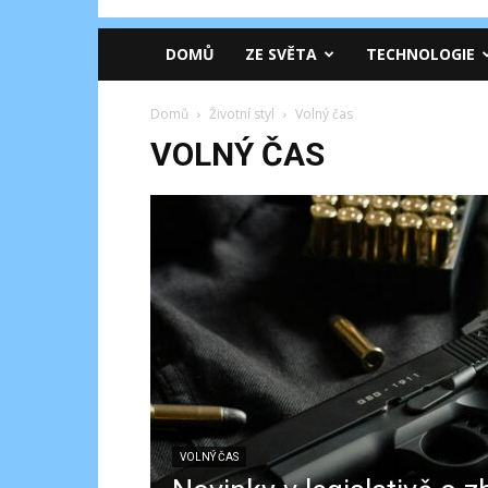
DOMŮ
ZE SVĚTA
TECHNOLOGIE
Domů
Životní styl
Volný čas
VOLNÝ ČAS
VOLNÝ ČAS