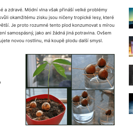
né a zdravé. Módní vlna však přináší velké problémy
kvůli okamžitému zisku jsou ničeny tropické lesy, které
ětší. Je proto rozumné tento plod konzumovat s mírou
není samospásný, jako ani žádná jiná potravina. Ovšem
tujete novou rostlinu, má koupě plodu další smysl.
o