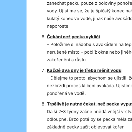
zanechat pecku pouze z poloviny ponoř
vody. Ujistíme se, že je špičatý konec na
kulatý konec ve vodě, jinak naše avokád
neporoste.
Čekání než pecka vyklíčí
– Položíme si nádobu s avokádem na tep
nerušené místo – poblíž okna nebo jinéh
zakořenění a růstu.
Každé dva dny je třeba měnit vodu
– Dělejme to proto, abychom se ujistili, ž
nezbrzdí proces klíčení avokáda. Ujistím
ponořená ve vodě.
Trpělivě je nutné čekat, než pecka vypu
Další 2-3 týdny začne hnědá vnější vrst
odloupne. Brzo poté by se pecka měla zač
základně pecky začít objevovat kořen