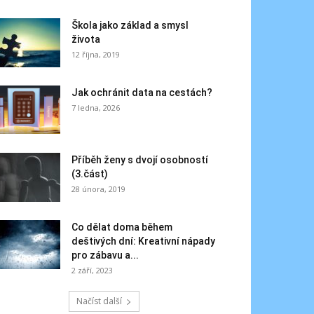
Škola jako základ a smysl
života
12 října, 2019
Jak ochránit data na cestách?
7 ledna, 2026
Příběh ženy s dvojí osobností
(3.část)
28 února, 2019
Co dělat doma během
deštivých dní: Kreativní nápady
pro zábavu a...
2 září, 2023
Načíst další