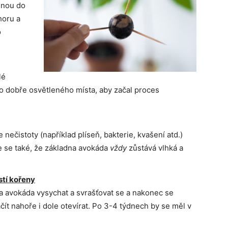
enou do
horu a
o
lé
o dobře osvětleného místa, aby začal proces
e nečistoty (například plíseň, bakterie, kvašení atd.)
e se také, že základna avokáda
vždy
zůstává vlhká a
stí kořeny
va avokáda vysychat a svrašťovat se a nakonec se
ít nahoře i dole otevírat. Po 3-4 týdnech by se měl v