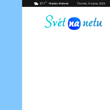
C
27.7
Čtvrtek, 6 srpna, 2026
Hradec Králové
Svět
na
netu