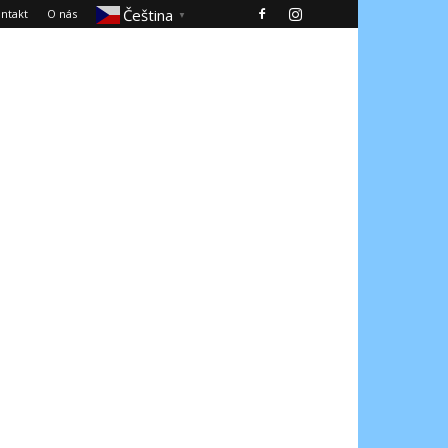
Čeština‎
ntakt
O nás
▼