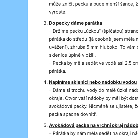
může zničit pecku a bude menší šance, 
vyroste.
Do pecky dáme párátka
– Držíme pecku „úzkou“ (špičatou) strano
párátka do středu (já osobně jsem měla m
uvážení), zhruba 5 mm hluboko. To vám do
sklenice úplně vložili.
– Pecka by měla sedět ve vodě asi 2,5 c
párátka.
Naplníme sklenici nebo nádobku vodou
– Dáme si trochu vody do malé úzké nád
okraje. Otvor vaší nádoby by měl být dost
avokádové pecky. Nicméně se ujistěte, že 
pecka spadne dovnitř.
Avokádová pecka na vrchní okraj nádo
– Párátka by nám měla sedět na okraji n