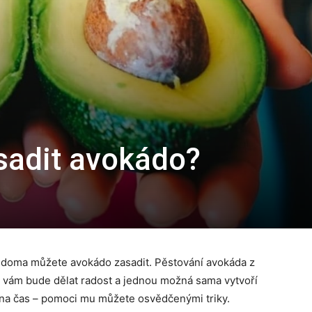
sadit avokádo?
Vy doma můžete avokádo zasadit. Pěstování avokáda z
na vám bude dělat radost a jednou možná sama vytvoří
 na čas – pomoci mu můžete osvědčenými triky.