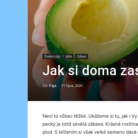
Životní styl
Jídlo
Zdraví
Jak si doma za
Od
Pája
-
11 října, 2020
Není to vůbec těžké. Ukážeme si tu, jak i 
pecky je totiž skvělá zábava. Krásná rostli
plod. S klíčením si však velké semeno dává