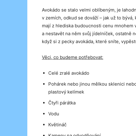
Avokádo se stalo velmi oblíbeným, je lahod
v zemích, odkud se dováží – jak už to bývá, 
mají z hlediska budoucnosti cenu mnohem v
a nestavět na něm svůj jídelníček, ostatně 
když si z pecky avokáda, které sníte, vypěs
Věci, co budeme potřebovat:
Celé zralé avokádo
Pohárek nebo jinou mělkou sklenici neb
plastový kelímek
Čtyři párátka
Vodu
Květináč
Kameny na odvodňování