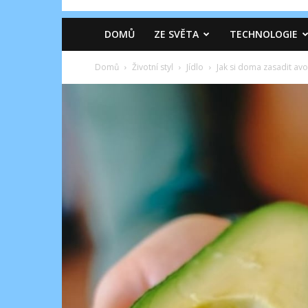
DOMŮ
ZE SVĚTA
TECHNOLOGIE
Domů
Životní styl
Jídlo
Jak si doma zasadit av