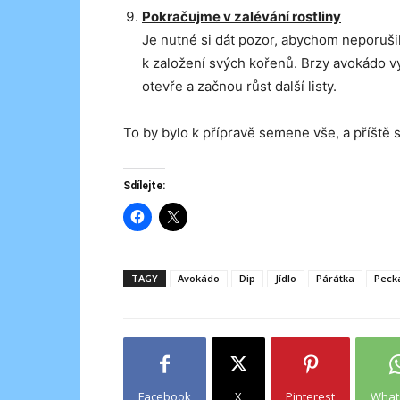
Pokračujme v zalévání rostliny
Je nutné si dát pozor, abychom neporuš
k založení svých kořenů. Brzy avokádo vykl
otevře a začnou růst další listy.
To by bylo k přípravě semene vše, a příšt
Sdílejte:
TAGY
Avokádo
Dip
Jídlo
Párátka
Peck
Facebook
X
Pinterest
What