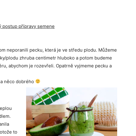
ý postup přípravy semene
m neporanili pecku, která je ve středu plodu. Můžeme
upky/plodu zhruba centimetr hluboko a potom budeme
ru, abychom je rozevřeli. Opatrně vyjmeme pecku a
áda něco dobrého
teplou
dlem.
anila
rotože to