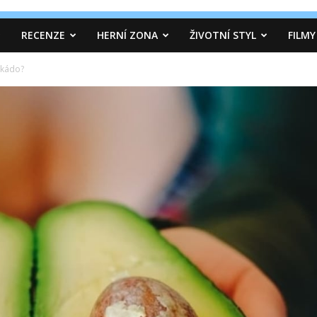
RECENZE
HERNÍ ZONA
ŽIVOTNÍ STYL
FILMY
okádo?