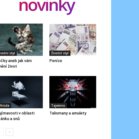
novinky
ivotní styl
Životní styl
čky aneb jak vám
Peníze
ění život
říroda
Tajemno
jímavosti v oblasti
Talismany a amulety
ánku a snů