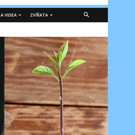
 A VIDEA
ZVÍŘATA