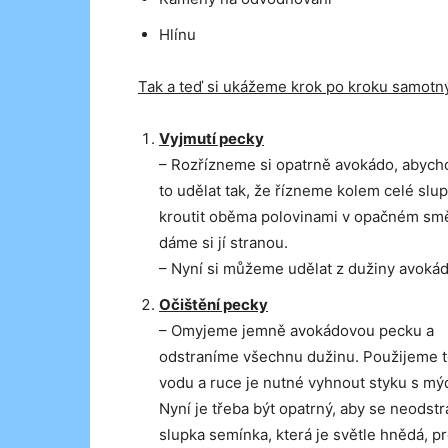
Hlínu
Tak a teď si ukážeme krok po kroku samotn
Vyjmutí pecky
– Rozřízneme si opatrně avokádo, abycho
to udělat tak, že řízneme kolem celé sl
kroutit oběma polovinami v opačném smě
dáme si jí stranou.
– Nyní si můžeme udělat z dužiny avok
Očištění pecky
– Omyjeme jemně avokádovou pecku a
odstraníme všechnu dužinu. Použijeme 
vodu a ruce je nutné vyhnout styku s mý
Nyní je třeba být opatrný, aby se neodstr
slupka semínka, která je světle hnědá, p