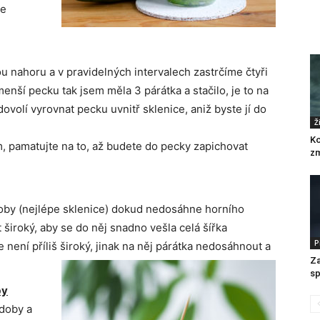
že
u nahoru a v pravidelných intervalech zastrčíme čtyři
enší pecku tak jsem měla 3 párátka a stačilo, je to na
volí vyrovnat pecku uvnitř sklenice, aniž byste jí do
Ž
Ko
m, pamatujte na to, až budete do pecky zapichovat
zm
oby (nejlépe sklenice) dokud nedosáhne horního
 široký, aby se do něj snadno vešla celá šířka
P
není příliš široký, jinak na něj párátka nedosáhnout a
Za
sp
by
ádoby a