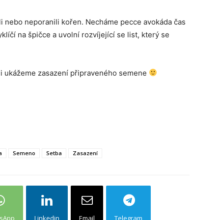
ili nebo neporanili kořen. Necháme pecce avokáda čas
íčí na špičce a uvolní rozvíjející se list, který se
ě si ukážeme zasazení připraveného semene
a
Semeno
Setba
Zasazení
sApp
Linkedin
Email
Telegram