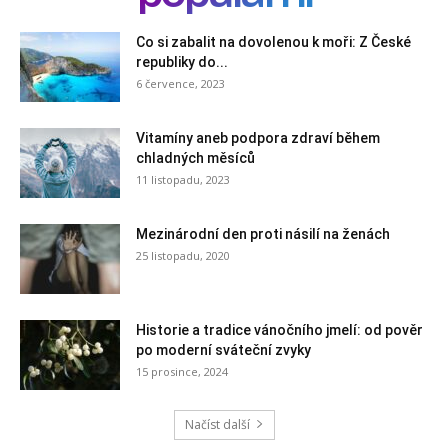
Co si zabalit na dovolenou k moři: Z České
republiky do...
6 července, 2023
Vitamíny aneb podpora zdraví během
chladných měsíců
11 listopadu, 2023
Mezinárodní den proti násilí na ženách
25 listopadu, 2020
Historie a tradice vánočního jmelí: od pověr
po moderní sváteční zvyky
15 prosince, 2024
Načíst další