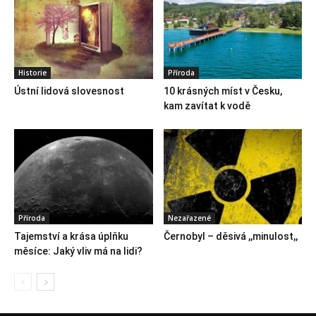
Historie
Příroda
Ústní lidová slovesnost
10 krásných míst v Česku,
kam zavítat k vodě
Příroda
Nezařazené
Tajemství a krása úplňku
Černobyl – děsivá ,,minulost,,
měsíce: Jaký vliv má na lidi?