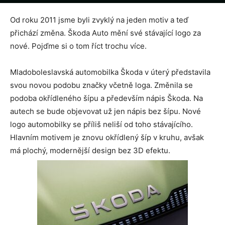
Od
Pája
-
31 srpna, 2022
Od roku 2011 jsme byli zvyklý na jeden motiv a teď
přichází změna. Škoda Auto mění své stávající logo za
nové. Pojďme si o tom říct trochu více.
Mladoboleslavská automobilka Škoda v úterý představila
svou novou podobu značky včetně loga. Změnila se
podoba okřídleného šípu a především nápis Škoda. Na
autech se bude objevovat už jen nápis bez šípu. Nové
logo automobilky se příliš neliší od toho stávajícího.
Hlavním motivem je znovu okřídlený šíp v kruhu, avšak
má plochý, modernější design bez 3D efektu.