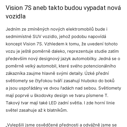
Vision 7S aneb takto budou vypadat nová
vozidla
Jedním ze zmíněných nových elektromobilů bude i
sedmimístné SUV vozidlo, jehož podobu napovídá
koncept Vision 7S. Vzhledem k tomu, že uvedení tohoto
vozu je ještě poměrně daleko, reprezentuje studie zatím
především nový designový jazyk automobilky. Jedná se o
poměrně velký automobil, které svého potencionálního
zákazníka zaujme hlavně svými detaily. Úzké přední
světlomety se čtyřokou tváří zasahují hluboko do boků
a jsou uspořádány ve dvou řadách nad sebou. Světlomety
mají poprvé u škodovky design ve tvaru písmene T.
Takový tvar mají také LED zadní světla. I zde horní linie
světel zasahuje až k blatníkům.
„Vylepšili jsme osvědčené přednosti a odvážně jsme se