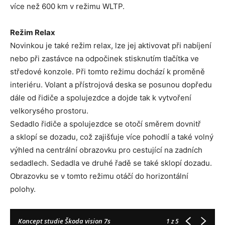
více než 600 km v režimu WLTP.
Režim Relax
Novinkou je také režim relax, lze jej aktivovat při nabíjení
nebo při zastávce na odpočinek stisknutím tlačítka ve
středové konzole. Při tomto režimu dochází k proměně
interiéru. Volant a přístrojová deska se posunou dopředu
dále od řidiče a spolujezdce a dojde tak k vytvoření
velkorysého prostoru.
Sedadlo řidiče a spolujezdce se otočí směrem dovnitř
a sklopí se dozadu, což zajišťuje více pohodlí a také volný
výhled na centrální obrazovku pro cestující na zadních
sedadlech. Sedadla ve druhé řadě se také sklopí dozadu.
Obrazovku se v tomto režimu otáčí do horizontální
polohy.
Koncept studie Škoda vision 7s
1
z 5