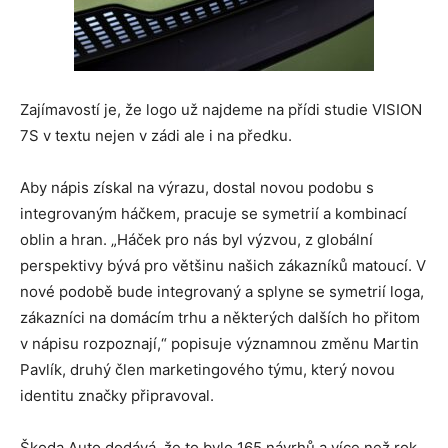
Zajímavostí je, že logo už najdeme na přídi studie VISION
7S v textu nejen v zádi ale i na předku.
Aby nápis získal na výrazu, dostal novou podobu s
integrovaným háčkem, pracuje se symetrií a kombinací
oblin a hran. „Háček pro nás byl výzvou, z globální
perspektivy bývá pro většinu našich zákazníků matoucí. V
nové podobě bude integrovaný a splyne se symetrií loga,
zákazníci na domácím trhu a některých dalších ho přitom
v nápisu rozpoznají,“ popisuje významnou změnu Martin
Pavlík, druhý člen marketingového týmu, který novou
identitu značky připravoval.
Škoda Auto dodává, že to bylo 165 návrhů a více než rok