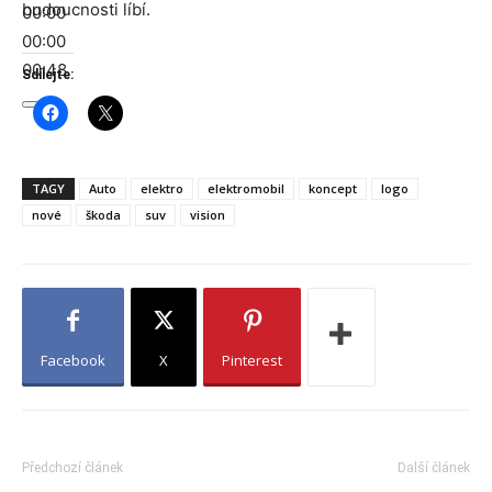
budoucnosti líbí.
00:00
00:00
00:48
Sdílejte:
TAGY
Auto
elektro
elektromobil
koncept
logo
nové
škoda
suv
vision
Facebook
X
Pinterest
Předchozí článek
Další článek