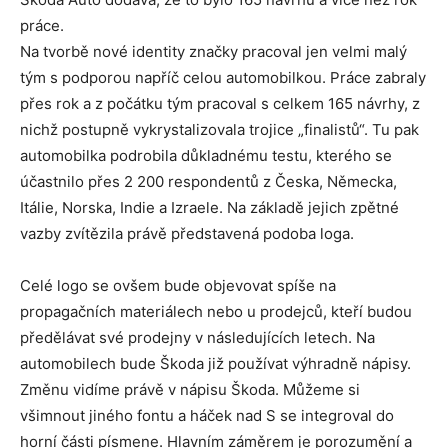
práce.
Na tvorbě nové identity značky pracoval jen velmi malý
tým s podporou napříč celou automobilkou. Práce zabraly
přes rok a z počátku tým pracoval s celkem 165 návrhy, z
nichž postupně vykrystalizovala trojice „finalistů“. Tu pak
automobilka podrobila důkladnému testu, kterého se
účastnilo přes 2 200 respondentů z Česka, Německa,
Itálie, Norska, Indie a Izraele. Na základě jejich zpětné
vazby zvítězila právě představená podoba loga.
Celé logo se ovšem bude objevovat spíše na
propagačních materiálech nebo u prodejců, kteří budou
předělávat své prodejny v následujících letech. Na
automobilech bude Škoda již používat výhradně nápisy.
Změnu vidíme právě v nápisu Škoda. Můžeme si
všimnout jiného fontu a háček nad S se integroval do
horní části písmene. Hlavním záměrem je porozumění a