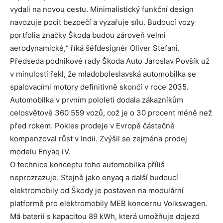
vydali na novou cestu. Minimalistický funkční design
navozuje pocit bezpečí a vyzařuje sílu. Budoucí vozy
portfolia značky Škoda budou zároveň velmi
aerodynamické,“ říká šéfdesignér Oliver Stefani.
Předseda podnikové rady Škoda Auto Jaroslav Povšík už
v minulosti řekl, že mladoboleslavská automobilka se
spalovacími motory definitivně skončí v roce 2035.
Automobilka v prvním pololetí dodala zákazníkům
celosvětově 360 559 vozů, což je o 30 procent méně než
před rokem. Pokles prodeje v Evropě částečně
kompenzoval růst v Indii. Zvýšil se zejména prodej
modelu Enyaq iV.
O technice konceptu toho automobilka příliš
neprozrazuje. Stejně jako enyaq a další budoucí
elektromobily od Škody je postaven na modulární
platformě pro elektromobily MEB koncernu Volkswagen.
Má baterii s kapacitou 89 kWh, která umožňuje dojezd