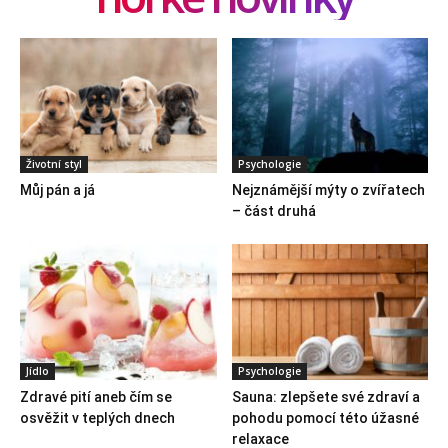
Životní styl
Psychologie
Můj pán a já
Nejznámější mýty o zvířatech
– část druhá
Jídlo
Psychologie
Zdravé pití aneb čím se
Sauna: zlepšete své zdraví a
osvěžit v teplých dnech
pohodu pomocí této úžasné
relaxace