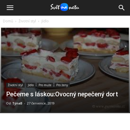
Domů
Životní styl
Jídlo
Životní styl
Jídlo
Pro muže
Pro ženy
Pečeme s láskou:Ovocný nepečený dort
Od
TýnaB
-
27 července, 2019