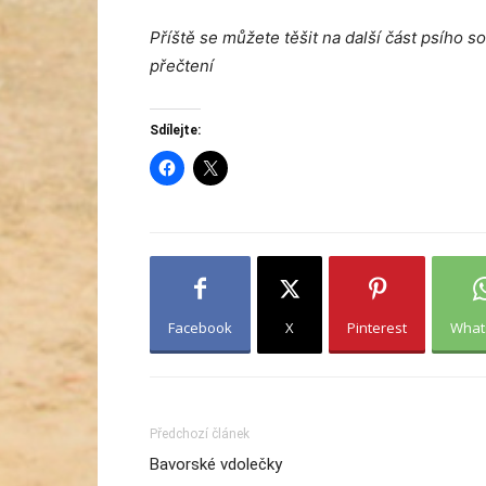
Příště se můžete těšit na další část psího s
přečtení
Sdílejte:
Facebook
X
Pinterest
What
Předchozí článek
Bavorské vdolečky