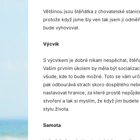
Většinou jsou štěňátka z chovatelské stanic
protože když jsme šly ven tak jsem ji odměňo
bude vyhovovat.
Výcvik
S výcvikem je dobré nikam nespěchat, štěňá
Vaším prvním úkolem by měla být socializace
všude, kde to bude možné. Toto se vám určit
pak odbourává strach skoro dospělého nebo
nastavovat hranice, za které prostě nepůjde.
stvoření a tak si myslím, že když jim budet
stylu života.
Samota