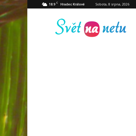
C
18.9
Sobota, 8 srpna, 2026
Hradec Králové
Svět
na
netu