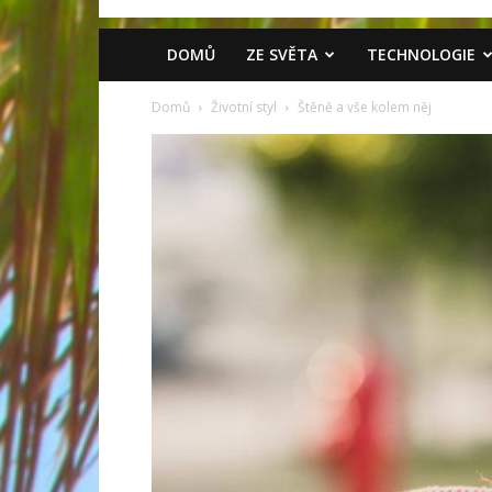
DOMŮ
ZE SVĚTA
TECHNOLOGIE
Domů
Životní styl
Štěně a vše kolem něj