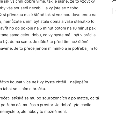
le jak všichni dobře víme, tak je jasné, že to vždycky
by vás sousedi nezabili, a vy jste se z toho
dyž si přivezou malé štěně tak si vezmou dovolenou na
jde, nemůžete s ním být stále doma a vaše štěňátko to
zavřít ho do pokoje na 5 minut potom na 10 minut pak
tane samo celou dobu, co vy byste měli být v práci a
no být doma samo. Je důležité před tím než štěně
navené. Je to přece jenom miminko a je potřeba jim to
átko kousat více než vy byste chtěli – nejlepším
a tahat se s ním o hračku.
rečet- stýská se mu po sourozencích a po matce, ocitá
e potřeba dát mu čas a prostor. Je dobré tyto chvíle
o nemyslelo, ale někdy to možné není.