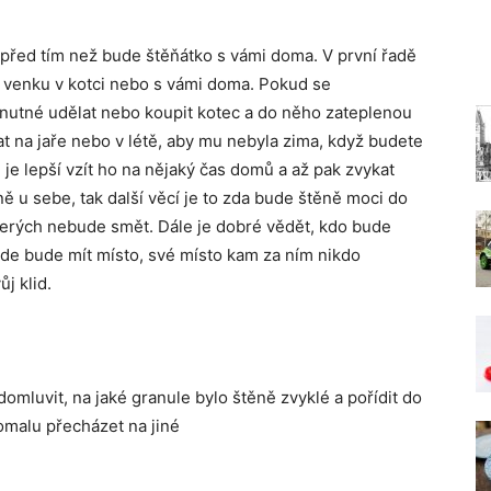
 před tím než bude štěňátko s vámi doma. V první řadě
li venku v kotci nebo s vámi doma. Pokud se
 nutné udělat nebo koupit kotec a do něho zateplenou
at na jaře nebo v létě, aby mu nebyla zima, když budete
e je lepší vzít ho na nějaký čas domů a až pak zvykat
ě u sebe, tak další věcí je to zda bude štěně moci do
terých nebude smět. Dále je dobré vědět, kdo bude
kde bude mít místo, své místo kam za ním nikdo
j klid.
omluvit, na jaké granule bylo štěně zvyklé a pořídit do
omalu přecházet na jiné