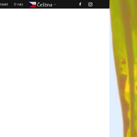
Čeština‎
ntakt
O nás
▼