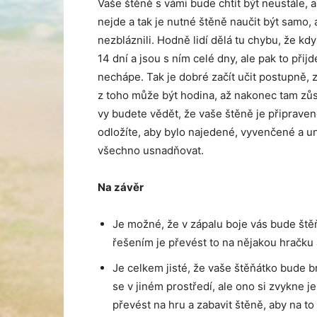
Vaše štěně s vámi bude chtít být neustále, a
nejde a tak je nutné štěně naučit být samo, a
nezbláznili. Hodně lidí dělá tu chybu, že k
14 dní a jsou s ním celé dny, ale pak to při
nechápe. Tak je dobré začít učit postupně, 
z toho může být hodina, až nakonec tam zůs
vy budete vědět, že vaše štěně je připrave
odložíte, aby bylo najedené, vyvenčené a u
všechno usnadňovat.
Na závěr
Je možné, že v zápalu boje vás bude štěň
řešením je převést to na nějakou hračku 
Je celkem jisté, že vaše štěňátko bude b
se v jiném prostředí, ale ono si zvykne j
převést na hru a zabavit štěně, aby na t