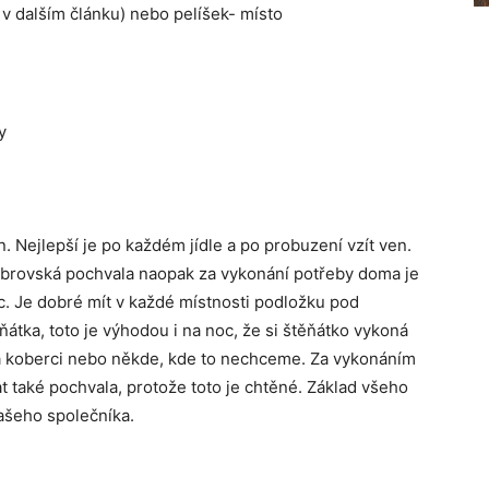
 v dalším článku) nebo pelíšek- místo
y
. Nejlepší je po každém jídle a po probuzení vzít ven.
obrovská pochvala naopak za vykonání potřeby doma je
ic. Je dobré mít v každé místnosti podložku pod
átka, toto je výhodou i na noc, že si štěňátko vykoná
a koberci nebo někde, kde to nechceme. Za vykonáním
 také pochvala, protože toto je chtěné. Základ všeho
ašeho společníka.