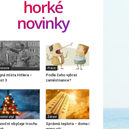
horké
novinky
istorie
Práce
jná místa Hitlera –
Podle čeho vybrat
st 3
zaměstnance?
ivotní styl
Zdraví
noční obyčeje trochu
Správná teplota – doma i
nak…
mimo něj