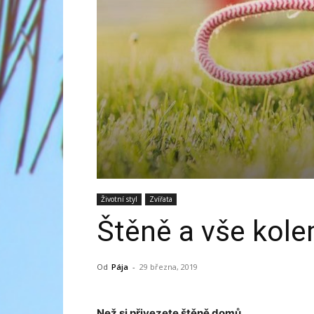
Životní styl
Zvířata
Štěně a vše kole
Od
Pája
-
29 března, 2019
Než si přivezete štěně domů