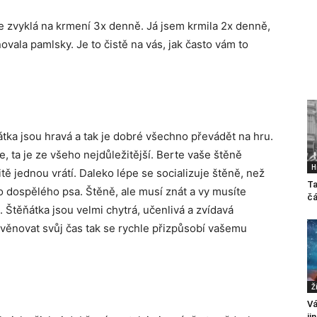
e zvyklá na krmení 3x denně. Já jsem krmila 2x denně,
vala pamlsky. Je to čistě na vás, jak často vám to
tka jsou hravá a tak je dobré všechno převádět na hru.
, ta je ze všeho nejdůležitější. Berte vaše štěně
H
ě jednou vrátí. Daleko lépe se socializuje štěně, než
Ta
 dospělého psa. Štěně, ale musí znát a vy musíte
čá
 Štěňátka jsou velmi chytrá, učenlivá a zvídavá
e věnovat svůj čas tak se rychle přizpůsobí vašemu
Ž
Vá
ji