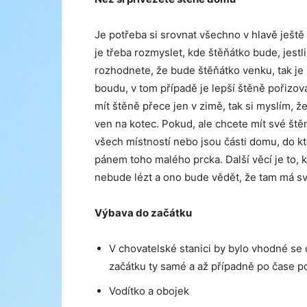
Je potřeba si srovnat všechno v hlavě ještě
je třeba rozmyslet, kde štěňátko bude, jest
rozhodnete, že bude štěňátko venku, tak je
boudu, v tom případě je lepší štěně pořizov
mít štěně přece jen v zimě, tak si myslím, ž
ven na kotec. Pokud, ale chcete mít své štěn
všech místností nebo jsou části domu, do k
pánem toho malého prcka. Další věcí je to, 
nebude lézt a ono bude vědět, že tam má svů
Výbava do začátku
V chovatelské stanici by bylo vhodné se d
začátku ty samé a až případně po čase p
Vodítko a obojek