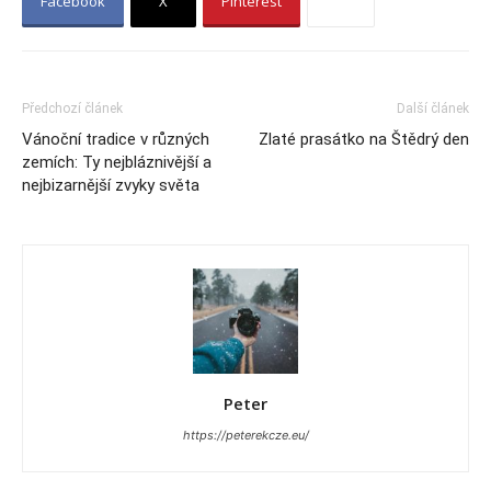
Facebook
X
Pinterest
Předchozí článek
Další článek
Vánoční tradice v různých
Zlaté prasátko na Štědrý den
zemích: Ty nejbláznivější a
nejbizarnější zvyky světa
Peter
https://peterekcze.eu/