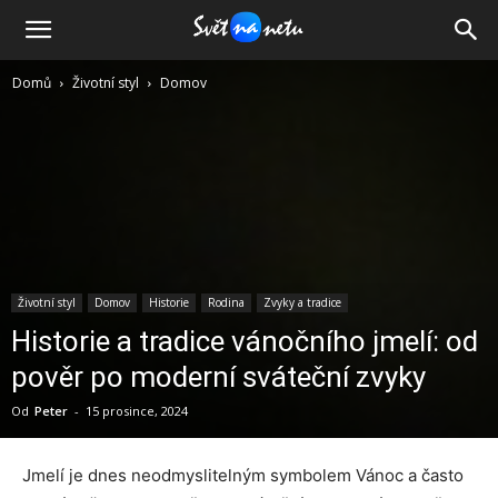
Domů
Životní styl
Domov
Životní styl
Domov
Historie
Rodina
Zvyky a tradice
Historie a tradice vánočního jmelí: od
pověr po moderní sváteční zvyky
Od
Peter
-
15 prosince, 2024
Jmelí je dnes neodmyslitelným symbolem Vánoc a často