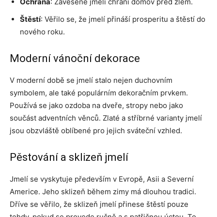
Ochrana
: Zavěšené jmelí chrání domov před zlem.
Štěstí
: Věřilo se, že jmelí přináší prosperitu a štěstí do
nového roku.
Moderní vánoční dekorace
V moderní době se jmelí stalo nejen duchovním
symbolem, ale také populárním dekoračním prvkem.
Používá se jako ozdoba na dveře, stropy nebo jako
součást adventních věnců. Zlaté a stříbrné varianty jmelí
jsou obzvláště oblíbené pro jejich sváteční vzhled.
Pěstování a sklizeň jmelí
Jmelí se vyskytuje především v Evropě, Asii a Severní
Americe. Jeho sklizeň během zimy má dlouhou tradici.
Dříve se věřilo, že sklizeň jmelí přinese štěstí pouze
tehdy, pokud se provede ručně a s patřičnou úctou. To