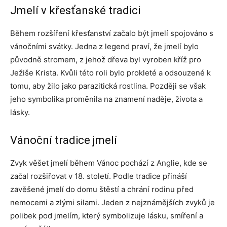
Jmelí v křesťanské tradici
Během rozšíření křesťanství začalo být jmelí spojováno s
vánočními svátky. Jedna z legend praví, že jmelí bylo
původně stromem, z jehož dřeva byl vyroben kříž pro
Ježiše Krista. Kvůli této roli bylo prokleté a odsouzené k
tomu, aby žilo jako parazitická rostlina. Později se však
jeho symbolika proměnila na znamení naděje, života a
lásky.
Vánoční tradice jmelí
Zvyk věšet jmelí během Vánoc pochází z Anglie, kde se
začal rozšiřovat v 18. století. Podle tradice přináší
zavěšené jmelí do domu štěstí a chrání rodinu před
nemocemi a zlými silami. Jeden z nejznámějších zvyků je
polibek pod jmelím, který symbolizuje lásku, smíření a