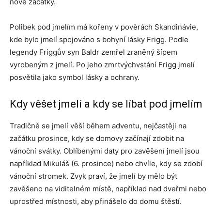
nové začátky.
Polibek pod jmelím má kořeny v pověrách Skandinávie,
kde bylo jmelí spojováno s bohyní lásky Frigg. Podle
legendy Friggův syn Baldr zemřel zraněný šípem
vyrobeným z jmelí. Po jeho zmrtvýchvstání Frigg jmelí
posvětila jako symbol lásky a ochrany.
Kdy věšet jmelí a kdy se líbat pod jmelím
Tradičně se jmelí věší během adventu, nejčastěji na
začátku prosince, kdy se domovy začínají zdobit na
vánoční svátky. Oblíbenými daty pro zavěšení jmelí jsou
například Mikuláš (6. prosince) nebo chvíle, kdy se zdobí
vánoční stromek. Zvyk praví, že jmelí by mělo být
zavěšeno na viditelném místě, například nad dveřmi nebo
uprostřed místnosti, aby přinášelo do domu štěstí.