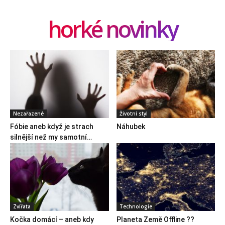
horké novinky
Nezařazené
Životní styl
Fóbie aneb když je strach
Náhubek
silnější než my samotní…
Zvířata
Technologie
Kočka domácí – aneb kdy
Planeta Země Offline ??