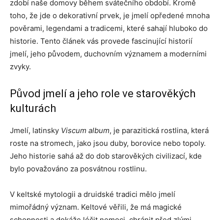
zdobí naše domovy během svátečního období. Kromě
toho, že jde o dekorativní prvek, je jmelí opředené mnoha
pověrami, legendami a tradicemi, které sahají hluboko do
historie. Tento článek vás provede fascinující historií
jmelí, jeho původem, duchovním významem a moderními
zvyky.
Původ jmelí a jeho role ve starověkých
kulturách
Jmelí, latinsky
Viscum album
, je parazitická rostlina, která
roste na stromech, jako jsou duby, borovice nebo topoly.
Jeho historie sahá až do dob starověkých civilizací, kde
bylo považováno za posvátnou rostlinu.
V keltské mytologii a druidské tradici mělo jmelí
mimořádný význam. Keltové věřili, že má magické
schopnosti a dokáže léčit nemoci, chránit před zlými