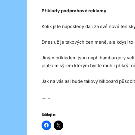
Příklady podprahové reklamy
Kolik jste naposledy dali za své nové teni
Dnes už je takových cen méně, ale kdysi to b
Jiným příkladem jsou např. hamburgery vel
plátkem sýrem kterým byste mohli přikrýt 
Jak na vás asi bude takový billboard působi
…….
Sdílejte: