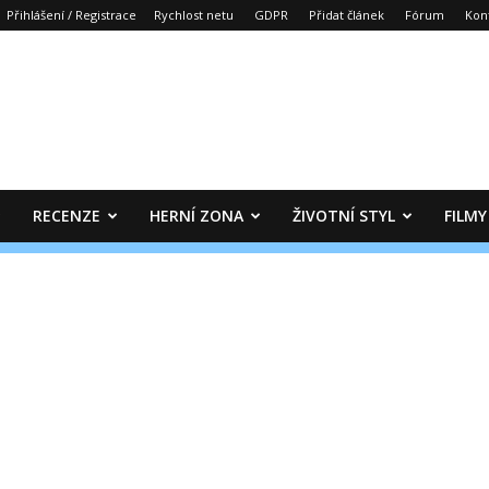
Přihlášení / Registrace
Rychlost netu
GDPR
Přidat článek
Fórum
Kon
RECENZE
HERNÍ ZONA
ŽIVOTNÍ STYL
FILMY