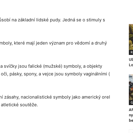
ůsobí na základní lidské pudy. Jedná se o stimuly s
ymboly, které mají jeden význam pro vědomí a druhý
R
Ub
L
 a svíčky jsou falické (mužské) symboly, a objekty
 oči, pásky, spony, a vejce jsou symboly vaginálními (
ní zásahy, nacionalistické symboly jako americký orel
G
atletické soutěže.
AR
ny
be