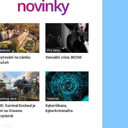
novinky
ecenze
Pro ženy
ytování na zámku
Sexuální zóna: BDSM
oučeň
aming akce
Internet
K: Survival Evolved je
Kyberšikana,
ní na Steamu
kyberkriminalita
zplatně