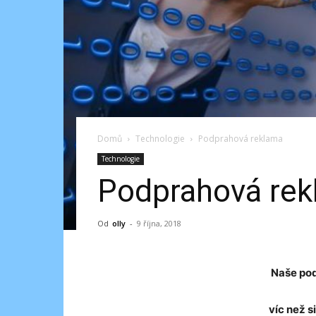
Domů
Technologie
Podprahová reklama
Technologie
Podprahová re
Od
olly
-
9 října, 2018
Naše po
víc než 