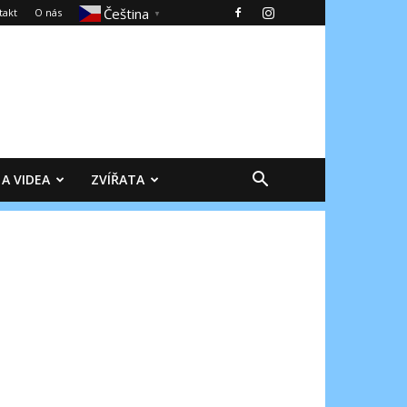
Čeština‎
takt
O nás
▼
 A VIDEA
ZVÍŘATA