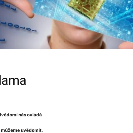
klama
dvědomí nás ovládá
si můžeme uvědomit.