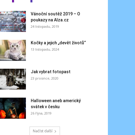
Vánoční soutěž 2019 – O
poukazy na Alza.cz
24 listopadu, 2019
Kočky a jejich „devět životů“
13 listopadu, 2024
Jak vybrat fotopast
23 prosince, 2020
Halloween aneb americký
svátek v česku
26 října, 2019
Načíst další