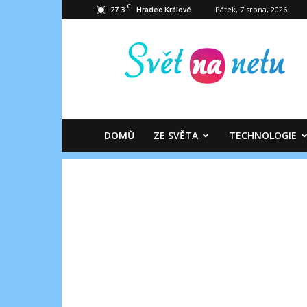
C
27.3
Pátek, 7 srpna, 2026
Hradec Králové
Svět
na
netu
DOMŮ
ZE SVĚTA
TECHNOLOGIE