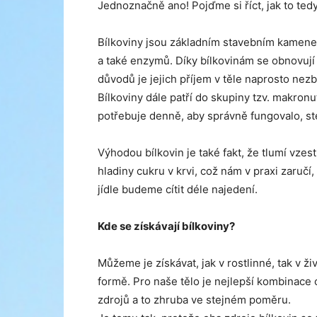
Jednoznačně ano! Pojďme si říct, jak to tedy
Bílkoviny jsou základním stavebním kamene
a také enzymů. Díky bílkovinám se obnovují 
důvodů je jejich příjem v těle naprosto nezb
Bílkoviny dále patří do skupiny tzv. makronutr
potřebuje denně, aby správně fungovalo, st
Výhodou bílkovin je také fakt, že tlumí vzes
hladiny cukru v krvi, což nám v praxi zaručí,
jídle budeme cítit déle najedení.
Kde se získávají bílkoviny?
Můžeme je získávat, jak v rostlinné, tak v ži
formě. Pro naše tělo je nejlepší kombinace
zdrojů a to zhruba ve stejném poměru.