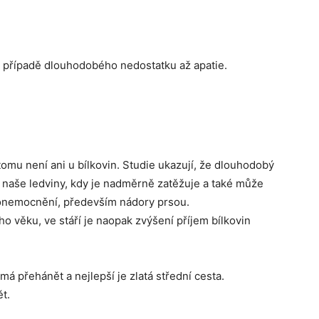
v případě dlouhodobého nedostatku až apatie.
 tomu není ani u bílkovin. Studie ukazují, že dlouhodobý
a naše ledviny, kdy je nadměrně zatěžuje a také může
onemocnění, především nádory prsou.
ho věku, ve stáří je naopak zvýšení příjem bílkovin
á přehánět a nejlepší je zlatá střední cesta.
t.