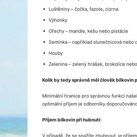
Luštěniny – čočka, fazole, cizrna
Výhonky
Ořechy – mandle, kešu nebo pistácie
Semínka – například slunečnicová nebo 
Houby
Zelenina – zelený hrášek, brokolice neb
Kolik by tedy správně měl člověk bílkovin
Minimální hranice pro správnou funkci našeh
optimální příjem je odborníky doporučováno 
Příjem bílkovin při hubnutí:
V případě, že se snažíte zhubnout, je příjem