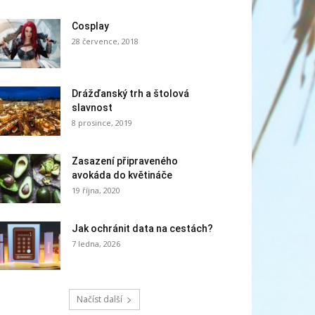
Cosplay
28 července, 2018
Drážďanský trh a štolová
slavnost
8 prosince, 2019
Zasazení připraveného
avokáda do květináče
19 října, 2020
Jak ochránit data na cestách?
7 ledna, 2026
Načíst další