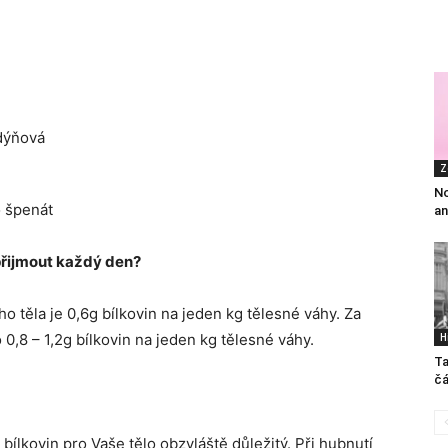
dýňová
Z
No
o špenát
an
 přijmout každý den?
o těla je 0,6g bílkovin na jeden kg tělesné váhy. Za
H
0,8 – 1,2g bílkovin na jeden kg tělesné váhy.
Ta
čá
 bílkovin pro Vaše tělo obzvláště důležitý. Při hubnutí