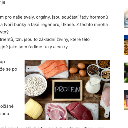
 je.
m pro naše svaly, orgány, jsou součástí řady hormonů
a tvoří buňky a také regenerují tkáně. Z těchto mnoha
ytný.
ientů, tzn. jsou to základní živiny, které tělo
ejně jako sem řadíme tuky a cukry.
tup
 že se po
vočišné
 obou