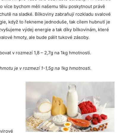
o to více bychom měli našemu tělu poskytnout právě
t chutě na sladké. Bílkoviny zabraňují rozkladu svalové
gie, když to řekneme jednoduše, tak cílem hubnutí je
vyšujeme výdej energie a tak díky bílkovinám, které
lové hmoty, ale bude pálit tukové zásoby.
bovat v rozmezí 1,8 – 2,7g na 1kg hmotnosti.
 hmotu je v rozmezí 1-1,5g na 1kg hmotnosti.
 virové