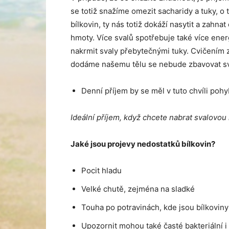
se totiž snažíme omezit sacharidy a tuky, 
bílkovin, ty nás totiž dokáží nasytit a zahna
hmoty. Více svalů spotřebuje také více ener
nakrmit svaly přebytečnými tuky. Cvičením z
dodáme našemu tělu se nebude zbavovat sva
Denní příjem by se měl v tuto chvíli pohy
Ideální příjem, když chcete nabrat svalovou
Jaké jsou projevy nedostatků bílkovin?
Pocit hladu
Velké chutě, zejména na sladké
Touha po potravinách, kde jsou bílkoviny
Upozornit mohou také časté bakteriální i