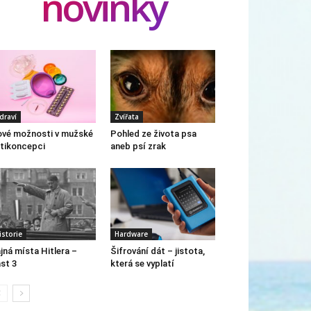
novinky
draví
Zvířata
vé možnosti v mužské
Pohled ze života psa
tikoncepci
aneb psí zrak
istorie
Hardware
jná místa Hitlera –
Šifrování dát – jistota,
st 3
která se vyplatí