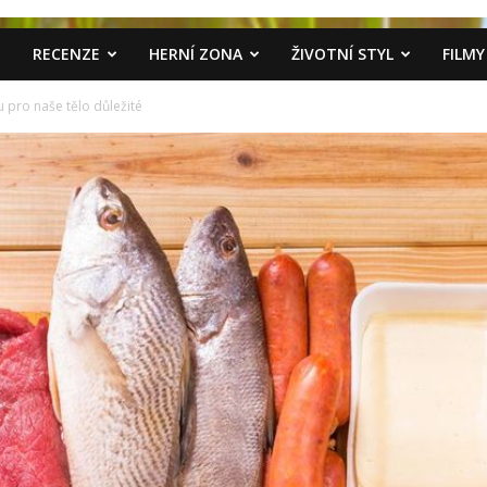
RECENZE
HERNÍ ZONA
ŽIVOTNÍ STYL
FILMY
u pro naše tělo důležité