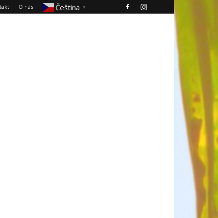
Čeština‎
takt
O nás
▼