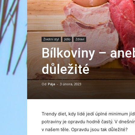
Životní styl
Jídlo
Zdraví
Bílkoviny – ane
důležité
Od
Pája
-
3 února, 2023
Trendy diet, kdy lidé jedí úplné minimum jíd
potraviny je opravdu hodně častý. V dnešním
v našem těle. Opravdu jsou tak důležité?