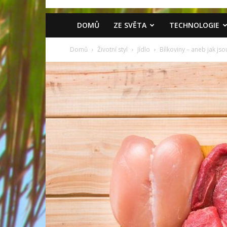
DOMŮ
ZE SVĚTA
TECHNOLOGIE
Domů
Životní styl
Jídlo
Bílkoviny – aneb jak jso