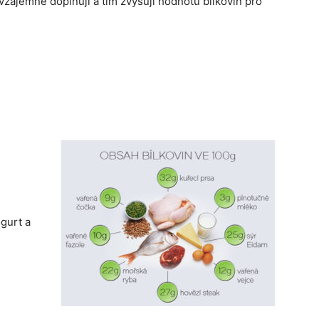
 vzájemně doplňují a tím zvyšují hodnotu bílkovin pro
gurt a