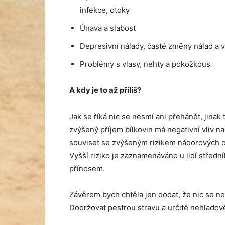
infekce, otoky
Únava a slabost
Depresivní nálady, časté změny nálad a 
Problémy s vlasy, nehty a pokožkous
A kdy je to až příliš?
Jak se říká nic se nesmí ani přehánět, jinak
zvýšený příjem bílkovin má negativní vliv n
souviset se zvýšeným rizikem nádorových 
Vyšší riziko je zaznamenáváno u lidí střední
přínosem.
Závěrem bych chtěla jen dodat, že nic se nem
Dodržovat pestrou stravu a určitě nehladově