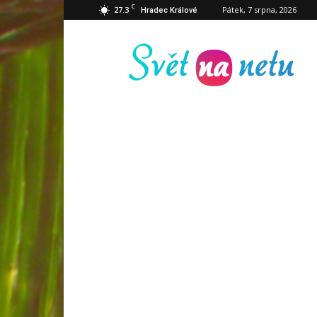
C
27.3
Pátek, 7 srpna, 2026
Hradec Králové
Svět
na
netu