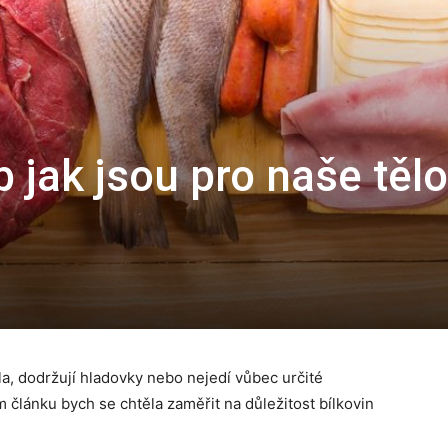
b jak jsou pro naše tělo
la, dodržují hladovky nebo nejedí vůbec určité
 článku bych se chtěla zaměřit na důležitost bílkovin