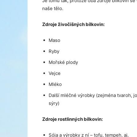
Je tomu tak, protože oba zdroje bílkovin se
naše tělo.
Zdroje živočišných bílkovin:
Maso
Ryby
Mořské plody
Vejce
Mléko
Další mléčné výrobky (zejména tvaroh, jo
sýry)
Zdroje rostlinných bílkovin:
Sója a výrobky z ní – tofu, tempeh, aj.