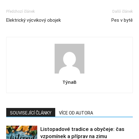
Předchozí článek
Další článek
Elektrický výcvikový obojek
Pes v bytě
TýnaB
SOUVISEJÍCÍ ČLÁNKY
VÍCE OD AUTORA
Listopadové tradice a obyčeje: čas
vzpomínek a příprav na zimu