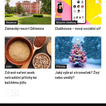
Recenze
Mobilní telefony
Zámecký resort Dětenice
Clubhouse – nová sociální síť
Jídlo
Příroda
Zdravé vaření aneb
Jaký vybrat stromeček? Živý
netradiční přílohy ke
nebo umělý?
každému jídlu