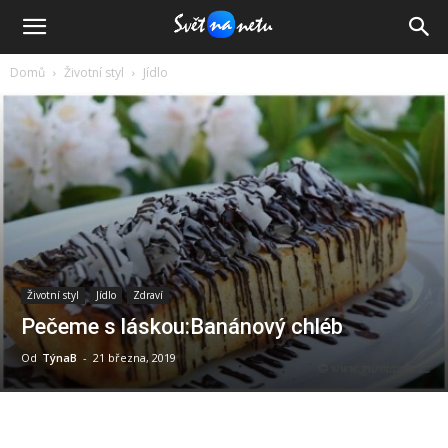
Domů
Životní styl
Jídlo
Životní styl
Jídlo
Zdraví
Pečeme s láskou:Banánový chléb
Od
TýnaB
-
21 března, 2019