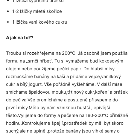
1 lžička kypřícího prášku
1-2 lžičky mleté skořice
1 lžička vanilkového cukru
A jak na to??
Troubu si rozehřejeme na 200°C. Já osobně jsem použila
formu na „srnčí hřbet“. Tu si vymažeme buď kokosovým
olejem nebo použijeme pečící papír. Do hlubší mísy
rozmačkáme banány na kaši a přidáme vejce,vanilkový
cukr a bílý jogurt. Vše pořádně vyšleháme. V další míse
smícháme špaldovou mouku,třtinový cukr,koření a prášek
do pečiva.Vše promícháme a postupně přisypeme do
první mísy.Mělo by nám vzniknou hustší ,lepivější
těsto.Vylijeme do formy a pečeme na 180-200°C přibližně
hodinu.Kontrolujeme špejlí,prostředek by měl být skoro
suchý,ale ne úplně ,protože banány jsou vlhké samy o