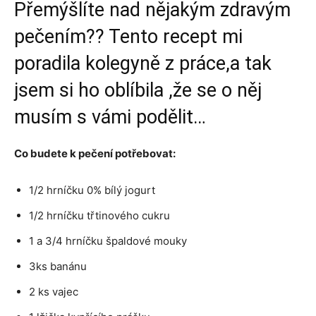
Přemýšlíte nad nějakým zdravým
pečením?? Tento recept mi
poradila kolegyně z práce,a tak
jsem si ho oblíbila ,že se o něj
musím s vámi podělit…
Co budete k pečení potřebovat:
1/2 hrníčku 0% bílý jogurt
1/2 hrníčku třtinového cukru
1 a 3/4 hrníčku špaldové mouky
3ks banánu
2 ks vajec