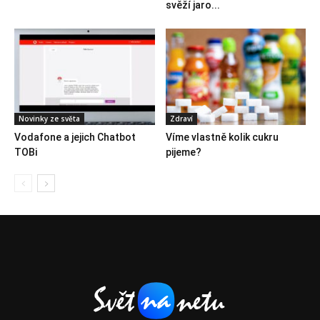
svěží jaro...
Novinky ze světa
Zdraví
Vodafone a jejich Chatbot
Víme vlastně kolik cukru
TOBi
pijeme?