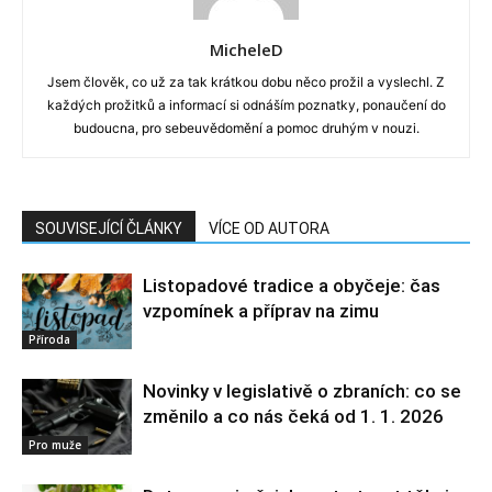
MicheleD
Jsem člověk, co už za tak krátkou dobu něco prožil a vyslechl. Z
každých prožitků a informací si odnáším poznatky, ponaučení do
budoucna, pro sebeuvědomění a pomoc druhým v nouzi.
SOUVISEJÍCÍ ČLÁNKY
VÍCE OD AUTORA
Listopadové tradice a obyčeje: čas
vzpomínek a příprav na zimu
Příroda
Novinky v legislativě o zbraních: co se
změnilo a co nás čeká od 1. 1. 2026
Pro muže