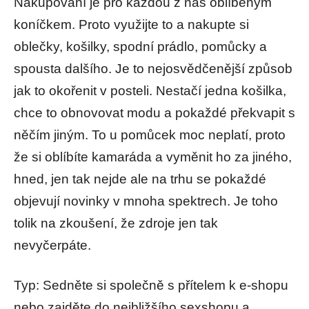
Nakupování je pro každou z nás oblíbeným
koníčkem. Proto využijte to a nakupte si
oblečky, košilky, spodní prádlo, pomůcky a
spousta dalšího. Je to nejosvědčenější způsob
jak to okořenit v posteli. Nestačí jedna košilka,
chce to obnovovat modu a pokaždé překvapit s
něčím jiným. To u pomůcek moc neplatí, proto
že si oblíbíte kamaráda a vyměnit ho za jiného,
hned, jen tak nejde ale na trhu se pokaždé
objevují novinky v mnoha spektrech. Je toho
tolik na zkoušení, že zdroje jen tak
nevyčerpáte.
Typ: Sedněte si společně s přítelem k e-shopu
nebo zajděte do nejbližšího sexshopu a