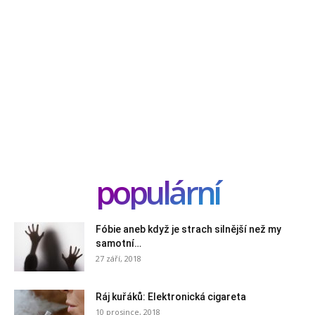
populární
Fóbie aneb když je strach silnější než my
samotní…
27 září, 2018
Ráj kuřáků: Elektronická cigareta
10 prosince, 2018