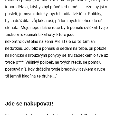
tebou dělala, kdybys byl právě teď u mě…..
Ležel by jsi v
posteli, jemnými doteky, bych hladila tvé tělo. Polibky,
bych dráždila tvůj krk a uši, při tom bych ti lehce do uší
Moje neposlušné ruce by ti pomalu svlékali tvoje
sténala.
tričko a rozepínali ti kalhoty, které jsou
nekontrolovatelně na zemi. Ale stále se tě tam ani
nedotknu. Jdu blíž a pomalu si sedám na tebe, při poloze
na koníčka a
krouživými pohyby se třu zadečkem o tvé už
tvrdé p***
. Vášnivý polibek, na tvých rtech, se pomalu
posouvá níž, kdy dráždím tvoje bradavky jazykem a ruce
tě jemně hladí na té druhé…..“
Jde se
nakupovat!