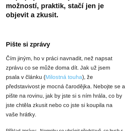
možností, praktik, stačí jen je
objevit a zkusit.
Pište si zprávy
Čím jiným, ho v práci navnadit, než napsat
zprávu co se může doma dít. Jak už jsem
psala v článku (
Milostná touha
), že
představivost je mocná čarodějka. Nebojte se a
pište na rovinu, jak by jste si s ním hrála, co by
jste chtěla zkusit nebo co jste si koupila na
vaše hrátky.
Příklad zprávy: ,,
Nemohu se ubránit představě, co bych s