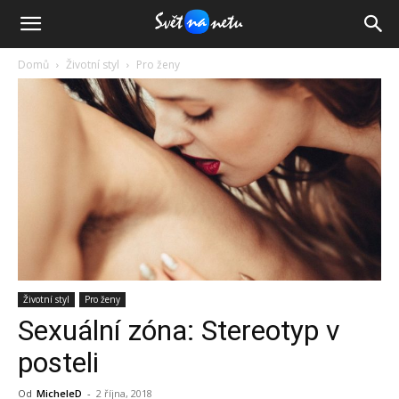
Domů
Životní styl
Pro ženy
Životní styl
Pro ženy
Sexuální zóna: Stereotyp v
posteli
Od
MicheleD
-
2 října, 2018