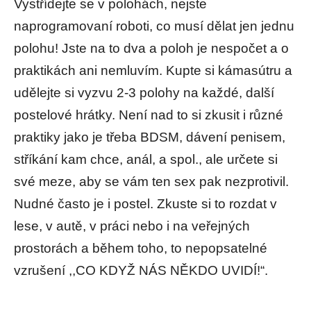
Vystřídejte se v polohách, nejste
naprogramovaní roboti, co musí dělat jen jednu
polohu! Jste na to dva a poloh je nespočet a o
praktikách ani nemluvím. Kupte si kámasútru a
udělejte si vyzvu 2-3 polohy na každé, další
postelové hrátky. Není nad to si zkusit i různé
praktiky jako je třeba BDSM, dávení penisem,
stříkání kam chce, anál, a spol., ale určete si
své meze, aby se vám ten sex pak nezprotivil.
Nudné často je i postel. Zkuste si to rozdat v
lese, v autě, v práci nebo i na veřejných
prostorách a během toho, to nepopsatelné
vzrušení ,,CO KDYŽ NÁS NĚKDO UVIDÍ!“.