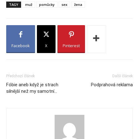
TAGY
muž
pomůcky
sex
žena
Facebook
X
Pinterest
Předchozí článek
Další článek
Fóbie aneb když je strach
Podprahová reklama
silnější než my samotní…