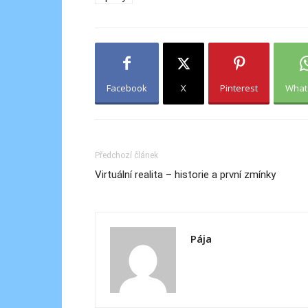
Facebook
X
Pinterest
What
Předchozí článek
Virtuální realita – historie a první zmínky
Pája