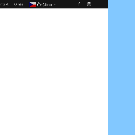
Čeština‎
ntakt
O nás
▼