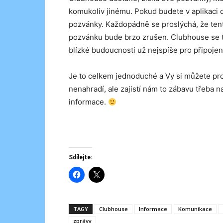
komukoliv jinému. Pokud budete v aplikaci o
pozvánky. Každopádně se proslýchá, že tent
pozvánku bude brzo zrušen. Clubhouse se to
blízké budoucnosti už nejspíše pro připoj
Je to celkem jednoduché a Vy si můžete pros
nenahradí, ale zajistí nám to zábavu třeba
informace.
Sdílejte:
TAGY
Clubhouse
Informace
Komunikace
zprávy