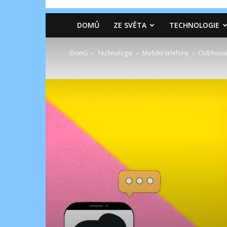
DOMŮ
ZE SVĚTA
TECHNOLOGIE
Domů
Technologie
Mobilní telefony
Clubhouse 