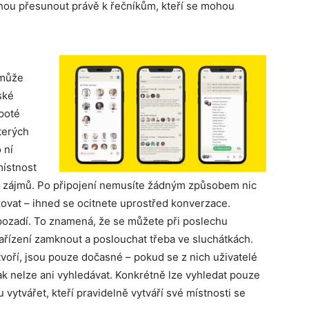
mohou přesunout právě k řečníkům, kteří se mohou
 může
ské
 poté
kterých
 ní
místnost
ch zájmů. Po připojení nemusíte žádným způsobem nic
ovat – ihned se ocitnete uprostřed konverzace.
pozadí. To znamená, že se můžete při poslechu
ařízení zamknout a poslouchat třeba ve sluchátkách.
voří, jsou pouze dočasné – pokud se z nich uživatelé
pak nelze ani vyhledávat. Konkrétně lze vyhledat pouze
 vytvářet, kteří pravidelně vytváří své místnosti se