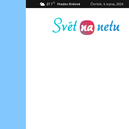
C
27.7
Čtvrtek, 6 srpna, 2026
Hradec Králové
Svět
na
netu