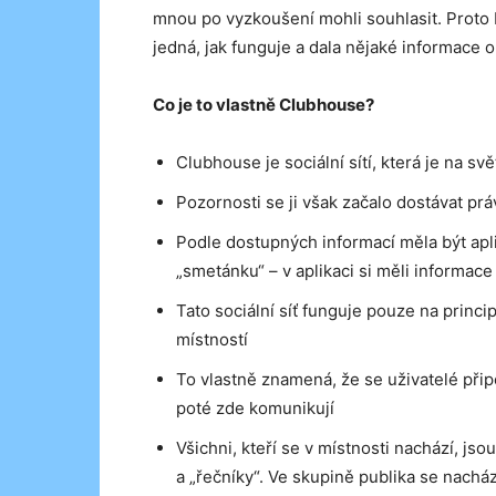
mnou po vyzkoušení mohli souhlasit. Proto b
jedná, jak funguje a dala nějaké informace o 
Co je to vlastně Clubhouse?
Clubhouse je sociální sítí, která je na sv
Pozornosti se ji však začalo dostávat p
Podle dostupných informací měla být ap
„smetánku“ – v aplikaci si měli informac
Tato sociální síť funguje pouze na princ
místností
To vlastně znamená, že se uživatelé připoj
poté zde komunikují
Všichni, kteří se v místnosti nachází, js
a „řečníky“. Ve skupině publika se nachá