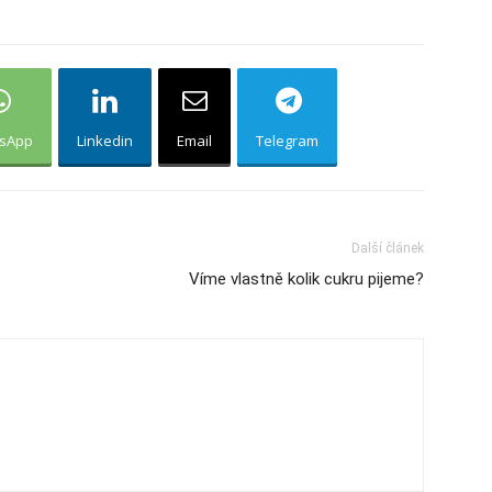
sApp
Linkedin
Email
Telegram
Další článek
Víme vlastně kolik cukru pijeme?