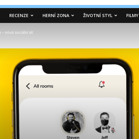
RECENZE
HERNÍ ZONA
ŽIVOTNÍ STYL
FILMY
– nová sociální síť