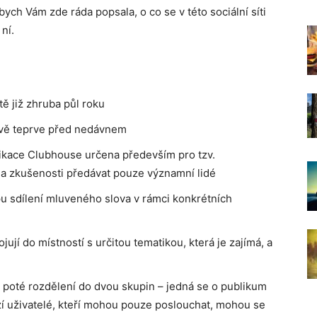
ych Vám zde ráda popsala, o co se v této sociální síti
ní.
ětě již zhruba půl roku
rávě teprve před nedávnem
likace Clubhouse určena především pro tzv.
e a zkušenosti předávat pouze významní lidé
ipu sdílení mluveného slova v rámci konkrétních
ují do místností s určitou tematikou, která je zajímá, a
ou poté rozdělení do dvou skupin – jedná se o publikum
zí uživatelé, kteří mohou pouze poslouchat, mohou se