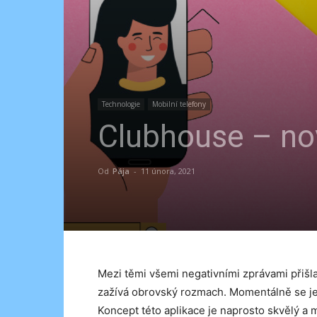
Technologie
Mobilní telefony
Clubhouse – nov
Od
Pája
-
11 února, 2021
Mezi těmi všemi negativními zprávami přišla 
zažívá obrovský rozmach. Momentálně se jed
Koncept této aplikace je naprosto skvělý a my