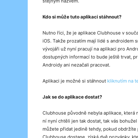
stejným názvem.
Kdo si může tuto aplikaci stáhnout?
Nutno říci, že je aplikace Clubhouse v souč
iOS. Takže prozatím mají lidé s androidem
vývojáři už nyní pracují na aplikaci pro Andr
dostupných informací to bude ještě trvat, p
Androidy ani nezačali pracovat.
Aplikaci je možné si stáhnout
kliknutím na 
Jak se do aplikace dostat?
Clubhouse původně nebyla aplikace, která 
ní nyní chtěli jen tak dostat, tak vás bohuž
můžete přidat jedině tehdy, pokud obdržíte 
Clubhouse dostane, získá dvě pozvánky, kt