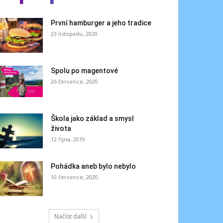
První hamburger a jeho tradice
23 listopadu, 2020
Spolu po magentové
26 července, 2020
Škola jako základ a smysl
života
12 října, 2019
Pohádka aneb bylo nebylo
10 července, 2020
Načíst další