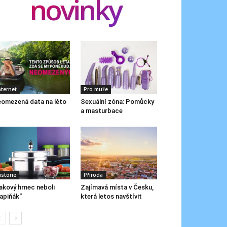
novinky
nternet
Pro muže
omezená data na léto
Sexuální zóna: Pomůcky
a masturbace
istorie
Příroda
akový hrnec neboli
Zajímavá místa v Česku,
apiňák“
která letos navštívit