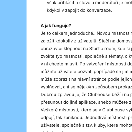
však přihlásit o slovo a moderátoři je 
kdykoliv zapojit do konverzace.
A jak funguje?
Je to celkem jednoduché.. Novou místnost
založit kdokoliv z uživatelů. Stačí na domov
obrazovce klepnout na Start a room, kde si
zvolíte typ místnosti, společně s tématy, o 
v ní chcete mluvit. Po vytvoření místnosti do
můžete uživatele pozvat, popřípadě se jim 
může zobrazit na hlavní stránce podle jeji
vyplňovat, ani se nějakým způsobem prokaz
Dobrou zprávou je, že Clubhouse běží i na 
přesunout do jiné aplikace, anebo můžete z
Veškeré místnosti, které se v Clubhouse vyt
odpojí, tak zaniknou. Jednotlivé místnosti 
uživatele, společně s tzv. kluby, které mohou