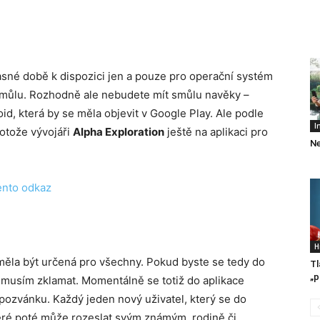
asné době k dispozici jen a pouze pro operační systém
 smůlu. Rozhodně ale nebudete mít smůlu navěky –
oid, která by se měla objevit v Google Play. Ale podle
I
rotože vývojáři
Alpha Exploration
ještě na aplikaci pro
Ne
tento odkaz
H
měla být určená pro všechny. Pokud byste se tedy do
Tl
„p
el musím zklamat. Momentálně se totiž do aplikace
pozvánku. Každý jeden nový uživatel, který se do
eré poté může rozeslat svým známým, rodině či