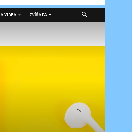
 A VIDEA
ZVÍŘATA