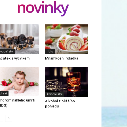
novinky
ivotní styl
Jídlo
čátek s výcvikem
Mňamkozní roládka
draví
Životní styl
ndrom náhlého úmrtí
Alkohol z bližšího
IDS)
pohledu