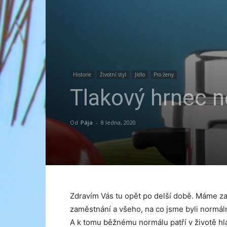
Historie
Životní styl
Jídlo
Pro ženy
Tlakový hrnec n
Od
Pája
-
8 ledna, 2020
Zdravím Vás tu opět po delší době. Máme za
zaměstnání a všeho, na co jsme byli normáln
A k tomu běžnému normálu patří v životě hl