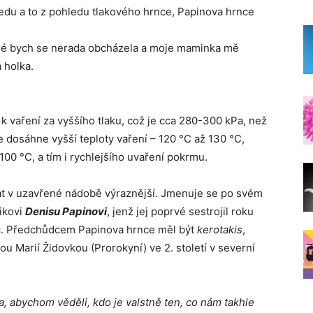
ledu a to z pohledu tlakového hrnce, Papinova hrnce
teré bych se nerada obcházela a moje maminka mě
 holka.
 k vaření za vyššího tlaku, což je cca 280-300 kPa, než
e dosáhne vyšší teploty vaření – 120 °C až 130 °C,
 100 °C, a tím i rychlejšího uvaření pokrmu.
t v uzavřené nádobě výraznější. Jmenuje se po svém
ikovi
Denisu Papinovi
, jenž jej poprvé sestrojil roku
bec. Předchůdcem Papinova hrnce měl být
kerotakis
,
u Marií Židovkou (Prorokyní) ve 2. století v severní
, abychom věděli, kdo je valstně ten, co nám takhle