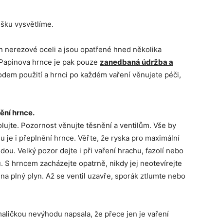
ošku vysvětlíme.
ích nerezové oceli a jsou opatřené hned několika
Papinova hrnce je pak pouze
zanedbaná údržba a
vodem použití a hrnci po každém vaření věnujete péči,
ění hrnce.
ujte. Pozornost věnujte těsnění a ventilům. Vše by
 je i přeplnění hrnce. Věřte, že ryska pro maximální
ou. Velký pozor dejte i při vaření hrachu, fazolí nebo
u. S hrncem zacházejte opatrně, nikdy jej neotevírejte
e na plný plyn. Až se ventil uzavře, sporák ztlumte nebo
maličkou nevýhodu napsala, že přece jen je vaření