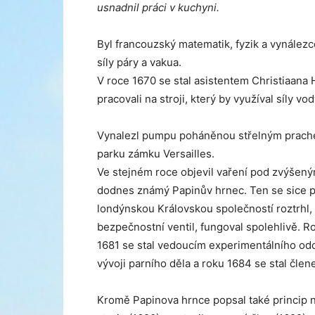
usnadnil práci v kuchyni.
Byl francouzský matematik, fyzik a vynálezc
síly páry a vakua.
V roce 1670 se stal asistentem Christiaana
pracovali na stroji, který by využíval síly vo
Vynalezl pumpu poháněnou střelným prach
parku zámku Versailles.
Ve stejném roce objevil vaření pod zvýšený
dodnes známý Papinův hrnec. Ten se sice p
londýnskou Královskou společností roztrhl, a
bezpečnostní ventil, fungoval spolehlivě. Ro
1681 se stal vedoucím experimentálního od
vývoji parního děla a roku 1684 se stal čle
Kromě Papinova hrnce popsal také princip 