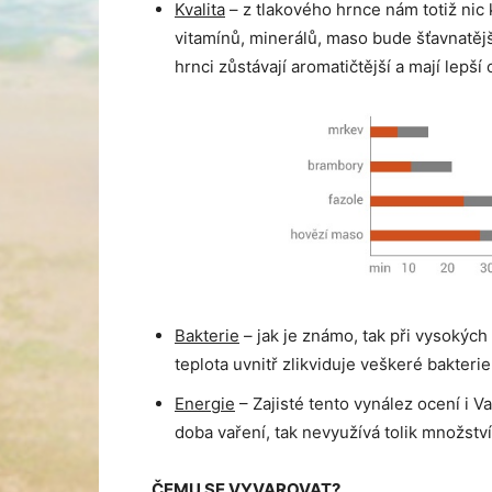
Kvalita
– z tlakového hrnce nám totiž nic
vitamínů, minerálů, maso bude šťavnatější
hrnci zůstávají aromatičtější a mají lepš
Bakterie
– jak je známo, tak při vysokých t
teplota uvnitř zlikviduje veškeré bakterie
Energie
– Zajisté tento vynález ocení i V
doba vaření, tak nevyužívá tolik množství
ČEMU SE VYVAROVAT?