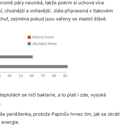
 kromě páry neuniká, takže pokrm si uchová více
, chutnější a voňavější. Jídla připravená v tlakovém
í chuť, zejména pokud jsou vařeny ve vlastní šťávě.
eplotách se ničí bakterie, a to platí i zde, vysoká
.
aše peněženka, protože Papinův hrnec tím, jak se zkrátí
 energie.