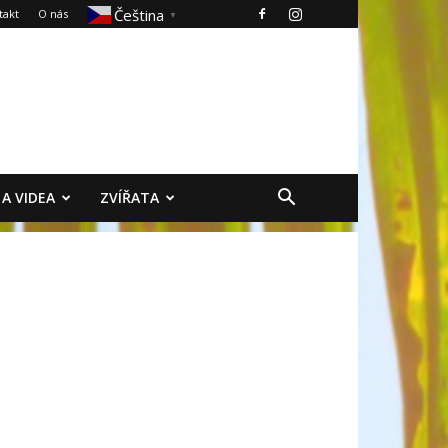
Čeština‎
takt
O nás
▼
 A VIDEA
ZVÍŘATA