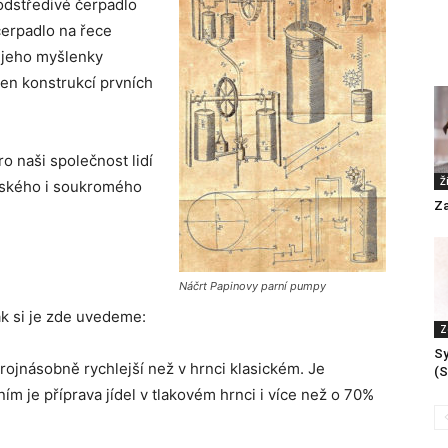
 odstředivé čerpadlo
čerpadlo na řece
a jeho myšlenky
n konstrukcí prvních
o naši společnost lidí
Ž
nského i soukromého
Za
Náčrt Papinovy parní pumpy
k si je zde uvedeme:
Z
Sy
trojnásobně rychlejší než v hrnci klasickém. Je
(S
m je příprava jídel v tlakovém hrnci i více než o 70%