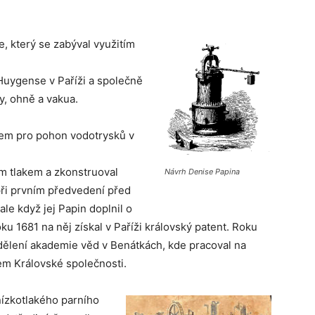
e, který se zabýval využitím
 Huygense v Paříži a společně
dy, ohně a vakua.
em pro pohon vodotrysků v
m tlakem a zkonstruoval
Návrh Denise Papina
ři prvním předvedení před
le když jej Papin doplnil o
ku 1681 na něj získal v Paříži královský patent. Roku
dělení akademie věd v Benátkách, kde pracoval na
nem Královské společnosti.
nízkotlakého parního