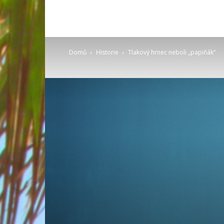
Domů
Historie
Tlakový hrnec neboli „papiňák“