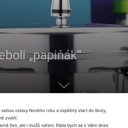
eboli „papiňák“
 sebou oslavy Nového roku a úspěšný start do školy,
ě zvyklí.
avně žen, ale i mužů vaření. Ráda bych se s Vámi dnes