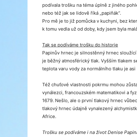
podívala trošku na téma úplně z jiného poh
nebo též jak se lidově říká „papiňák“.
Pro mě je to již pomůcka v kuchyni, bez k
k tomu vedla už od doby, kdy jsem byla malá
Tak se podíváme trošku do historie
Papinův hrnec je silnostěnný hrnec sloužící
je běžný atmosférický tlak. Vyšším tlakem s
teplota varu vody za normálního tlaku je asi
Též chuťové vlastnosti pokrmu mohou zůsta
vynálezci, francouzském matematikovi a fyz
1679. Nešlo, ale o první tlakový hrnec vů
tlakový hrnec údajně vynalezený alchymistko
Africe.
Trošku se podíváme i na život Denise Papina