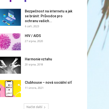
Bezpečnost na internetu a jak
se bránit: Průvodce pro
ochranu vašich...
6 září, 2023
HIV / AIDS
27 srpna, 2020
Harmonie vztahu
20 srpna, 2018
Clubhouse – nová sociální síť
11 února, 2021
Načíst další