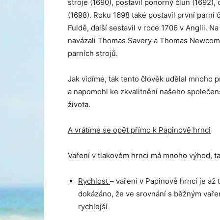
stroje (1690), postavil ponorný člun (1692),
(1698). Roku 1698 také postavil první parní 
Fuldě, další sestavil v roce 1706 v Anglii. N
navázali Thomas Savery a Thomas Newcome
parních strojů.
Jak vidíme, tak tento člověk udělal mnoho pr
a napomohl ke zkvalitnění našeho společe
života.
A vrátíme se opět přímo k Papinově hrnci
Vaření v tlakovém hrnci má mnoho výhod, ta
Rychlost
– vaření v Papinově hrnci je až 
dokázáno, že ve srovnání s běžným vaření
rychlejší