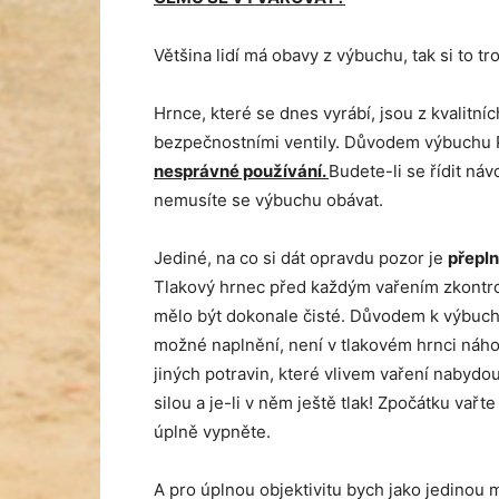
Většina lidí má obavy z výbuchu, tak si to tr
Hrnce, které se dnes vyrábí, jsou z kvalitn
bezpečnostními ventily. Důvodem výbuchu 
nesprávné používání.
Budete-li se řídit ná
nemusíte se výbuchu obávat.
Jediné, na co si dát opravdu pozor je
přepln
Tlakový hrnec před každým vařením zkontrol
mělo být dokonale čisté. Důvodem k výbuchu
možné naplnění, není v tlakovém hrnci náhod
jiných potravin, které vlivem vaření nabydo
silou a je-li v něm ještě tlak! Zpočátku vařt
úplně vypněte.
A pro úplnou objektivitu bych jako jedinou 