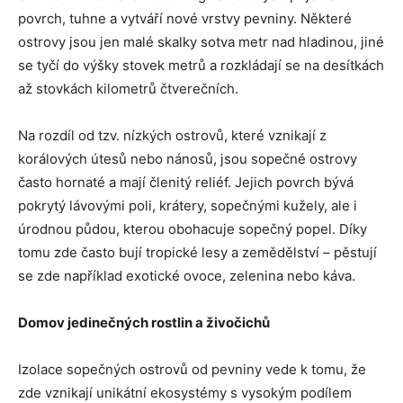
povrch, tuhne a vytváří nové vrstvy pevniny. Některé
ostrovy jsou jen malé skalky sotva metr nad hladinou, jiné
se tyčí do výšky stovek metrů a rozkládají se na desítkách
až stovkách kilometrů čtverečních.
Na rozdíl od tzv. nízkých ostrovů, které vznikají z
korálových útesů nebo nánosů, jsou sopečné ostrovy
často hornaté a mají členitý reliéf. Jejich povrch bývá
pokrytý lávovými poli, krátery, sopečnými kužely, ale i
úrodnou půdou, kterou obohacuje sopečný popel. Díky
tomu zde často bují tropické lesy a zemědělství – pěstují
se zde například exotické ovoce, zelenina nebo káva.
Domov jedinečných rostlin a živočichů
Izolace sopečných ostrovů od pevniny vede k tomu, že
zde vznikají unikátní ekosystémy s vysokým podílem