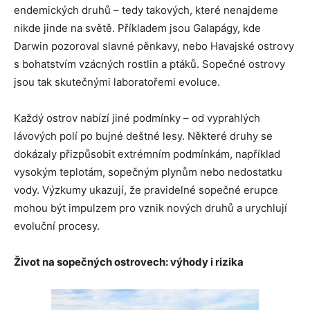
endemických druhů – tedy takových, které nenajdeme
nikde jinde na světě. Příkladem jsou Galapágy, kde
Darwin pozoroval slavné pěnkavy, nebo Havajské ostrovy
s bohatstvím vzácných rostlin a ptáků. Sopečné ostrovy
jsou tak skutečnými laboratořemi evoluce.
Každý ostrov nabízí jiné podmínky – od vyprahlých
lávových polí po bujné deštné lesy. Některé druhy se
dokázaly přizpůsobit extrémním podmínkám, například
vysokým teplotám, sopečným plynům nebo nedostatku
vody. Výzkumy ukazují, že pravidelné sopečné erupce
mohou být impulzem pro vznik nových druhů a urychlují
evoluční procesy.
Život na sopečných ostrovech: výhody i rizika