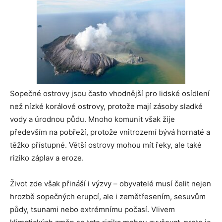
Sopečné ostrovy jsou často vhodnější pro lidské osídlení
než nízké korálové ostrovy, protože mají zásoby sladké
vody a úrodnou půdu. Mnoho komunit však žije
především na pobřeží, protože vnitrozemí bývá hornaté a
těžko přístupné. Větší ostrovy mohou mít řeky, ale také
riziko záplav a eroze.
Život zde však přináší i výzvy – obyvatelé musí čelit nejen
hrozbě sopečných erupcí, ale i zemětřesením, sesuvům
půdy, tsunami nebo extrémnímu počasí. Vlivem