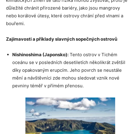
klimatických změn se tato rizika mohou zvyšovat, proto je
důležité chránit přirozené bariéry, jako jsou mangrovy
nebo korálové útesy, které ostrovy chrání před vlnami a
bouřemi.
Zajímavosti a příklady slavných sopečných ostrovů
Nishinoshima (Japonsko):
Tento ostrov v Tichém
oceánu se v posledních desetiletích několikrát zvětšil
díky opakovaným erupcím. Jeho povrch se neustále
mění a návštěvníci zde mohou sledovat vznik nové
pevniny téměř v přímém přenosu.