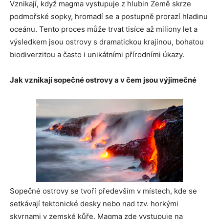
Vznikají, když magma vystupuje z hlubin Země skrze
podmořské sopky, hromadí se a postupně prorazí hladinu
oceánu. Tento proces může trvat tisíce až miliony let a
výsledkem jsou ostrovy s dramatickou krajinou, bohatou
biodiverzitou a často i unikátními přírodními úkazy.
Jak vznikají sopečné ostrovy a v čem jsou výjimečné
Sopečné ostrovy se tvoří především v místech, kde se
setkávají tektonické desky nebo nad tzv. horkými
skvrnami v zemské kůře. Magma zde vystupuje na