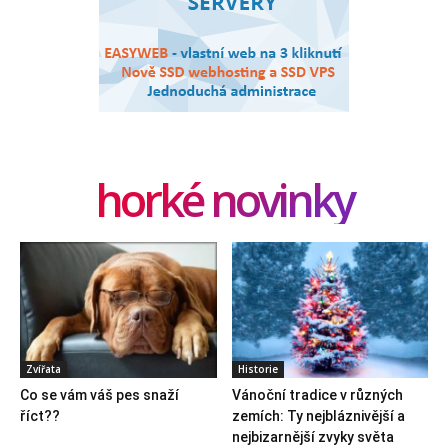
horké novinky
Zvířata
Historie
Co se vám váš pes snaží
Vánoční tradice v různých
říct??
zemích: Ty nejbláznivější a
nejbizarnější zvyky světa