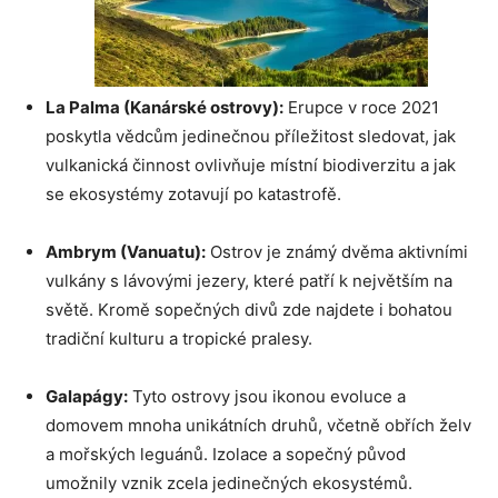
La Palma (Kanárské ostrovy):
Erupce v roce 2021
poskytla vědcům jedinečnou příležitost sledovat, jak
vulkanická činnost ovlivňuje místní biodiverzitu a jak
se ekosystémy zotavují po katastrofě.
Ambrym (Vanuatu):
Ostrov je známý dvěma aktivními
vulkány s lávovými jezery, které patří k největším na
světě. Kromě sopečných divů zde najdete i bohatou
tradiční kulturu a tropické pralesy.
Galapágy:
Tyto ostrovy jsou ikonou evoluce a
domovem mnoha unikátních druhů, včetně obřích želv
a mořských leguánů. Izolace a sopečný původ
umožnily vznik zcela jedinečných ekosystémů.