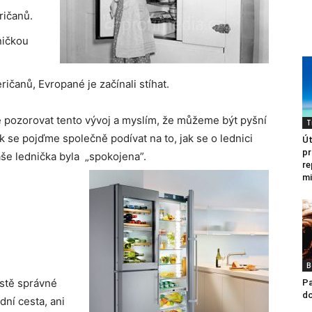
ričanů.
ničkou
čanů, Evropané je začínali stíhat.
sné pozorovat tento vývoj a myslím, že můžeme být pyšní
T
ak se pojďme společně podívat na to, jak se o lednici
Út
pr
vaše lednička byla „spokojena”.
re
mi
B
istě správné
Pa
d
dní cesta, ani