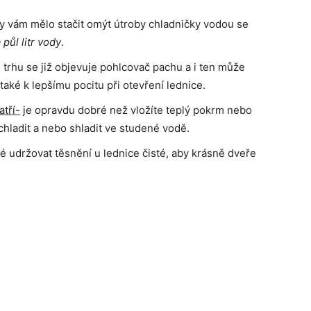
 by vám mělo stačit omýt útroby chladničky vodou se
 půl litr vody
.
trhu se již objevuje pohlcovač pachu a i ten může
 také k lepšímu pocitu při otevření lednice.
atří-
je opravdu dobré než vložíte teplý pokrm nebo
chladit a nebo shladit ve studené vodě.
té udržovat těsnění u lednice čisté, aby krásně dveře