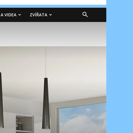
 A VIDEA
ZVÍŘATA