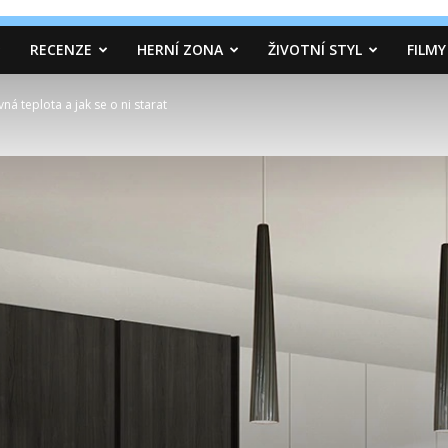
RECENZE
HERNÍ ZONA
ŽIVOTNÍ STYL
FILMY
vná teplota a jak se o ni starat