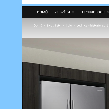
DOMŮ
ZE SVĚTA
TECHNOLOGIE
Domů
Životní styl
Jídlo
Lednice – historie, sprá