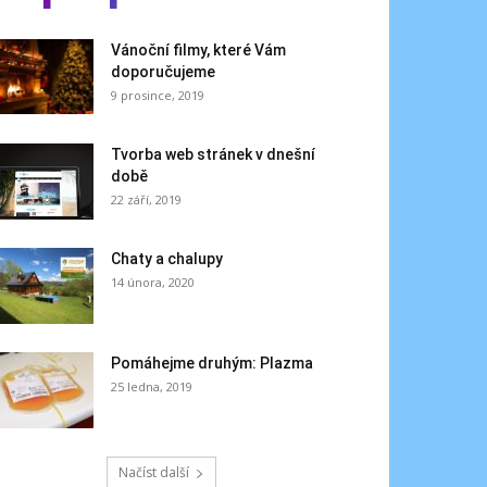
Vánoční filmy, které Vám
doporučujeme
9 prosince, 2019
Tvorba web stránek v dnešní
době
22 září, 2019
Chaty a chalupy
14 února, 2020
Pomáhejme druhým: Plazma
25 ledna, 2019
Načíst další