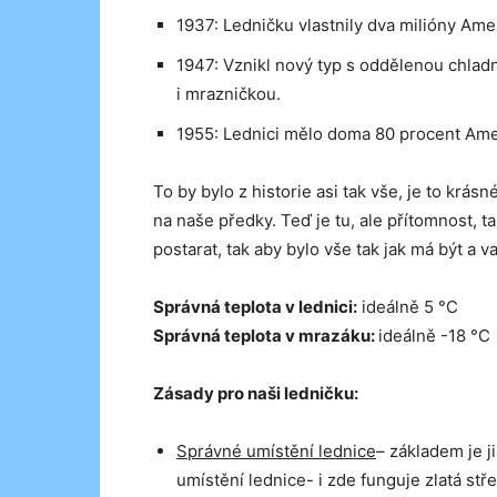
1937: Ledničku vlastnily dva milióny Ame
1947: Vznikl nový typ s oddělenou chlad
i mrazničkou.
1955: Lednici mělo doma 80 procent Ameri
To by bylo z historie asi tak vše, je to krá
na naše předky. Teď je tu, ale přítomnost, t
postarat, tak aby bylo vše tak jak má být a 
Správná teplota v lednici:
ideálně 5 °C
Správná teplota v mrazáku:
ideálně -18 °C
Zásady pro naši ledničku:
Správné umístění lednice
– základem je j
umístění lednice- i zde funguje zlatá stře