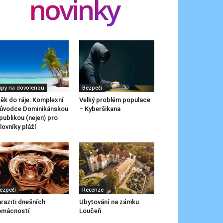
novinky
ipy na dovolenou
Bezpečí
ěk do ráje: Komplexní
Velký problém populace
ůvodce Dominikánskou
– Kyberšikana
publikou (nejen) pro
lovníky pláží
ezpečí
Recenze
raziti dnešních
Ubytování na zámku
omácností
Loučeň