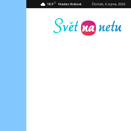
C
18.9
Čtvrtek, 6 srpna, 2026
Hradec Králové
Svět
na
netu