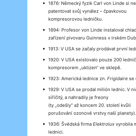
1876: Německý fyzik
Carl von Linde
si ne
patentovat svůj vynález – čpavkovou
kompresorovou ledničku.
1894: Profesor von Linde instaloval chlad
zařízení pivovaru Guinness v irském Dub
1913: V USA se začaly prodávat první led
1920: V USA existovalo pouze 200 ledniče
kompresorem „uklizen“ ve sklepě.
1923: Americká lednice zn.
Frigidaire
se 
1929: V USA se prodal milión lednic. V ni
siřičitý, a nahradily je freony
(ty „odešly“ až koncem 20. století kvůli
porušování ozonové vrstvy naší planety).
1936: Švédská firma
Elektrolux
vyrobila 
lednici.