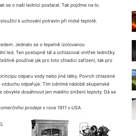
ak se o naši lednici postarat. Tak pojďme na to.
a sloužící k uchování potravin při nízké teplotě.
 ledem. Jednalo se o tepelně izolovanou
dní led. Ten postupně tál a ochlazoval vnitřek ledničky
eštině používal jak pro toto chladicí zařízení, tak pro
rincipu odparu vody nebo jiné látky. Povrch chlazené
 na vzduchu odpařuje. Tím odnímá nádobě skupenské
lze obvykle dosáhnout jen malého snížení teploty. Dá se
komerčního prodeje v roce 1911 v USA.
h: