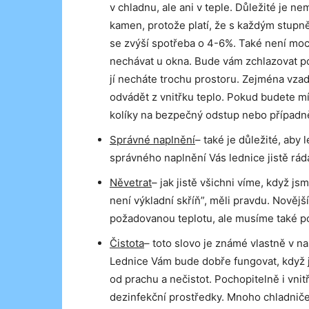
v chladnu, ale ani v teple. Důležité je nem
kamen, protože platí, že s každým stup
se zvýší spotřeba o 4-6%. Také není moc
nechávat u okna. Bude vám zchlazovat po
jí necháte trochu prostoru. Zejména vza
odvádět z vnitřku teplo. Pokud budete mí
kolíky na bezpečný odstup nebo případně
Správné naplnění
– také je důležité, aby 
správného naplnění Vás lednice jistě rá
Něvetrat
– jak jistě všichni víme, když jsm
není výkladní skříň”, měli pravdu. Novější
požadovanou teplotu, ale musíme také poč
Čistota
– toto slovo je známé vlastně v n
Lednice Vám bude dobře fungovat, když j
od prachu a nečistot. Pochopitelně i vnitř
dezinfekční prostředky. Mnoho chladniček