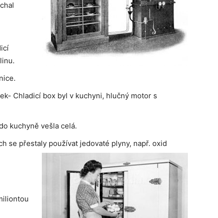
chal
icí
linu.
nice.
k- Chladicí box byl v kuchyni, hlučný motor s
do kuchyně vešla celá.
ch se přestaly používat jedovaté plyny, např. oxid
miliontou