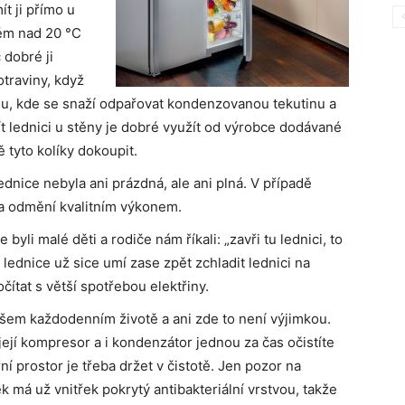
ít ji přímo u
něm nad 20 °C
 dobré ji
traviny, když
du, kde se snaží odpařovat kondenzovanou tekutinu a
t lednici u stěny je dobré využít od výrobce dodávané
 tyto kolíky dokoupit.
lednice nebyla ani prázdná, ale ani plná. V případě
da odmění kvalitním výkonem.
e byli malé děti a rodiče nám říkali: „zavři tu lednici, to
 lednice už sice umí zase zpět zchladit lednici na
ítat s větší spotřebou elektřiny.
ašem každodenním životě a ani zde to není výjimkou.
ejí kompresor a i kondenzátor jednou za čas očistíte
ní prostor je třeba držet v čistotě. Jen pozor na
 má už vnitřek pokrytý antibakteriální vrstvou, takže