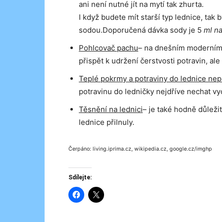
ani není nutné jít na mytí tak zhurta.
I když budete mít starší typ lednice, tak
sodou.Doporučená dávka sody je 5
ml na
Pohlcovač pachu
– na dnešním moderním 
přispět k udržení čerstvosti potravin, ale
Teplé pokrmy a potraviny do lednice nep
potravinu do ledničky nejdříve nechat vy
Těsnění na lednici
– je také hodně důleži
lednice přilnuly.
Čerpáno: living.iprima.cz, wikipedia.cz, google.cz/imghp
Sdílejte: