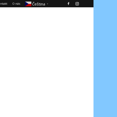
Čeština‎
ntakt
O nás
▼