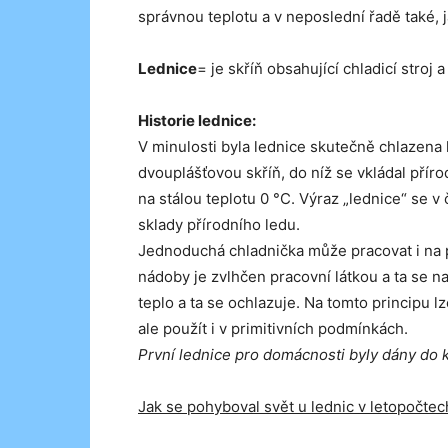
správnou teplotu a v neposlední řadě také, j
Lednice
= je skříň obsahující chladicí stroj 
Historie lednice:
V minulosti byla lednice skutečně chlazena
dvouplášťovou skříň, do níž se vkládal příro
na stálou teplotu 0 °C. Výraz „lednice“ se v č
sklady přírodního ledu.
Jednoduchá chladnička může pracovat i na p
nádoby je zvlhčen pracovní látkou a ta se
teplo a ta se ochlazuje. Na tomto principu 
ale použít i v primitivních podmínkách.
První lednice pro domácnosti byly dány do 
Jak se pohyboval svět u lednic v letopočtec