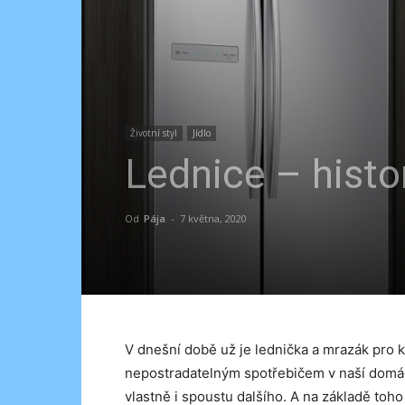
Životní styl
Jídlo
Lednice – histor
Od
Pája
-
7 května, 2020
V dnešní době už je lednička a mrazák pro 
nepostradatelným spotřebičem v naší domá
vlastně i spoustu dalšího. A na základě toho