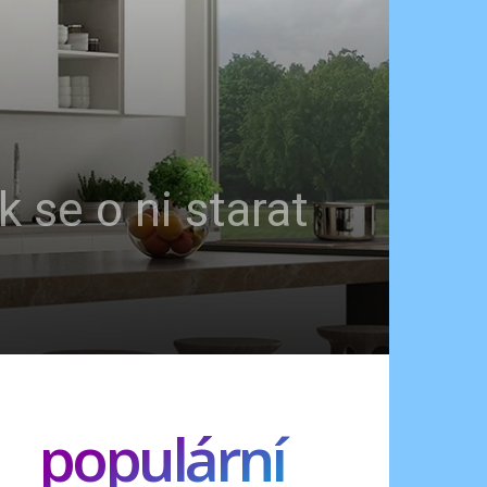
k se o ni starat
populární