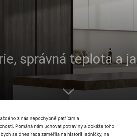
ie, správná teplota a ja
každého z nás nepochybně patřícím a
cnosti. Pomáhá nám uchovat potraviny a dokáže toho
 bych se dnes ráda zaměřila na historii ledničky, na