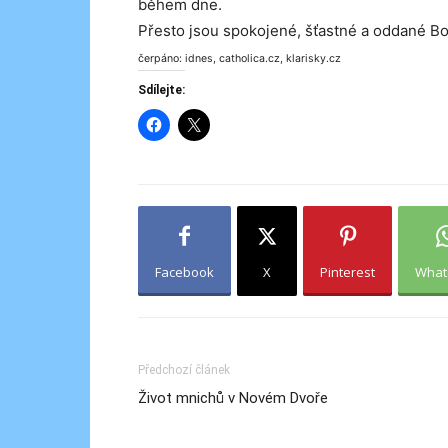
během dne.
Přesto jsou spokojené, šťastné a oddané B
čerpáno: idnes, catholica.cz, klarisky.cz
Sdílejte:
Facebook
X
Pinterest
What
Předchozí článek
Život mnichů v Novém Dvoře