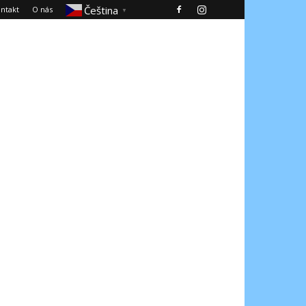
Čeština‎
ntakt
O nás
▼