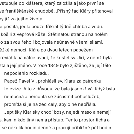
stupuje do kláštera, který založila a jako první se
 ve františkánské chudobě. .Přísný řád Kláry přitahoval
 již za jejího života.
e postila, jedla pouze třikrát týdně chleba a vodu.
košili z vepřové kůže. Štětinatou stranou na holém
to za svou řeholi bojovala neúnavně všemi silami.
 těžké nemoci. Klára po dvou letech papežem
eviář k památce uvádí, že kostel sv. Jiří, v němž byla
ala její jméno. V roce 1849 bylo zjištěno, že její tělo
nepodlehlo rozkladu.
Papež Pavel VI. prohlásil sv. Kláru za patronku
televize. A to z důvodu, že byla jasnozřivá. Když byla
nemocná a nemohla se zúčastnit bohoslužeb,
promítla si je na zeď cely, aby o ně nepřišla.
Jeptišky Klarisky chodí bosy, nejedí maso a nemají
a, kam nikdo jiný nemá přístup. Tento prostor ticha a
í se několik hodin denně a pracují přibližně pět hodin