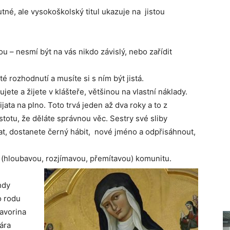
tné, ale vysokoškolský titul ukazuje na jistou
u – nesmí být na vás nikdo závislý, nebo zařídit
té rozhodnutí a musíte si s ním být jistá.
jete a žijete v klášteře, většinou na vlastní náklady.
jata na plno. Toto trvá jeden až dva roky a to z
istotu, že děláte správnou věc. Sestry své sliby
at, dostanete černý hábit, nové jméno a odpřisáhnout,
í (hloubavou, rozjímavou, přemítavou) komunitu.
hdy
o rodu
Favorina
lára