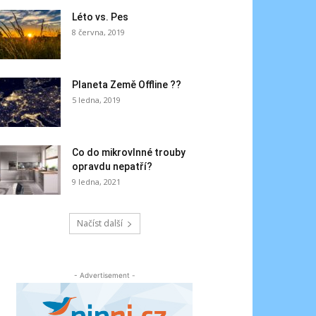
Léto vs. Pes
8 června, 2019
Planeta Země Offline ??
5 ledna, 2019
Co do mikrovlnné trouby
opravdu nepatří?
9 ledna, 2021
Načíst další
- Advertisement -