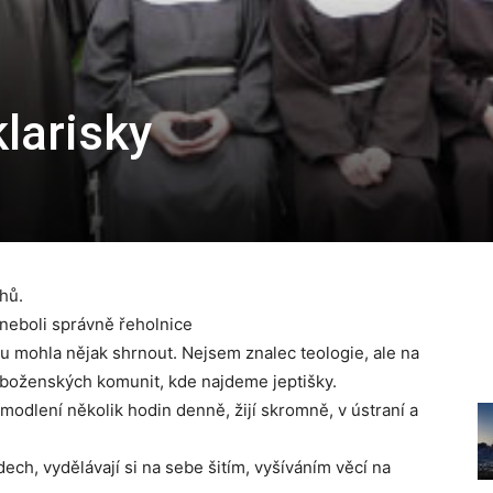
klarisky
hů.
 neboli správně řeholnice
u mohla nějak shrnout. Nejsem znalec teologie, ale na
y náboženských komunit, kde najdeme jeptišky.
modlení několik hodin denně, žijí skromně, v ústraní a
ech, vydělávají si na sebe šitím, vyšíváním věcí na