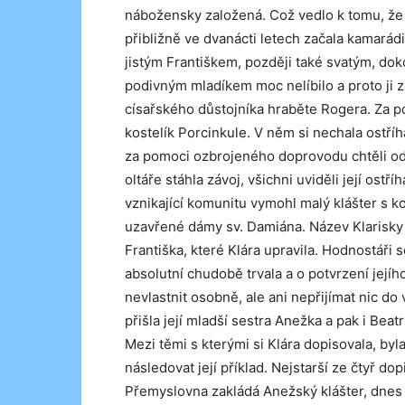
nábožensky založená. Což vedlo k tomu, že
přibližně ve dvanácti letech začala kamarádi
jistým Františkem, později také svatým, doko
podivným mladíkem moc nelíbilo a proto ji za
císařského důstojníka hraběte Rogera. Za po
kostelík Porcinkule. V něm si nechala ostříhat
za pomoci ozbrojeného doprovodu chtěli odv
oltáře stáhla závoj, všichni uviděli její ostř
vznikající komunitu vymohl malý klášter s k
uzavřené dámy sv. Damiána. Název Klarisky se
Františka, které Klára upravila. Hodnostáři 
absolutní chudobě trvala a o potvrzení jejíh
nevlastnit osobně, ale ani nepřijímat nic do 
přišla její mladší sestra Anežka a pak i Beat
Mezi těmi s kterými si Klára dopisovala, byl
následovat její příklad. Nejstarší ze čtyř do
Přemyslovna zakládá Anežský klášter, dnes 