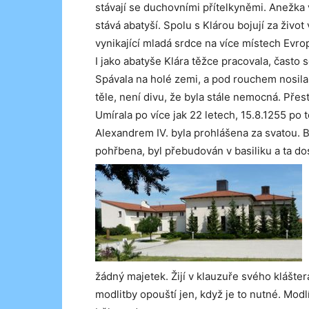
stávají se duchovními přítelkyněmi. Anežka v
stává abatyší. Spolu s Klárou bojují za život
vynikající mladá srdce na více místech Evropy
I jako abatyše Klára těžce pracovala, často s
Spávala na holé zemi, a pod rouchem nosila 
těle, není divu, že byla stále nemocná. Přes
Umírala po více jak 22 letech, 15.8.1255 po
Alexandrem IV. byla prohlášena za svatou. Br
pohřbena, byl přebudován v basiliku a ta dost
žádný majetek. Žijí v klauzuře svého klášter
modlitby opouští jen, když je to nutné. Modl