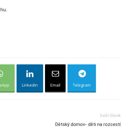
ohu.
sApp
Linkedin
Email
Telegram
Další článek
Dětský domov- děti na rozcestí