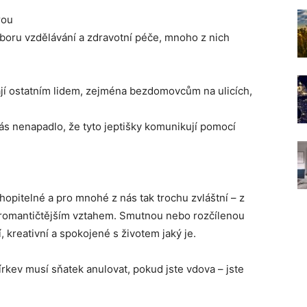
rou
oboru vzdělávání a zdravotní péče, mnoho z nich
í ostatním lidem, zejména bezdomovcům na ulicích,
ás nenapadlo, že tyto jeptišky komunikují pomocí
chopitelné a pro mnohé z nás tak trochu zvláštní – z
ejromantičtějším vztahem. Smutnou nebo rozčílenou
, kreativní a spokojené s životem jaký je.
írkev musí sňatek anulovat, pokud jste vdova – jste