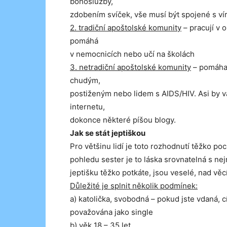
bohoslužby,
zdobením svíček, vše musí být spojené s ví
2. tradiční apoštolské komunity
– pracují v 
pomáhá
v nemocnicích nebo učí na školách
3. netradiční apoštolské komunity
– pomáhaj
chudým,
postiženým nebo lidem s AIDS/HIV. Asi by v
internetu,
dokonce některé píšou blogy.
Jak se stát jeptiškou
Pro většinu lidí je toto rozhodnutí těžko po
pohledu sester je to láska srovnatelná s n
jeptišku těžko potkáte, jsou veselé, nad věcí
Důležité je splnit několik podmínek:
a) katolička, svobodná – pokud jste vdaná, c
považována jako single
b) věk 18 – 35 let