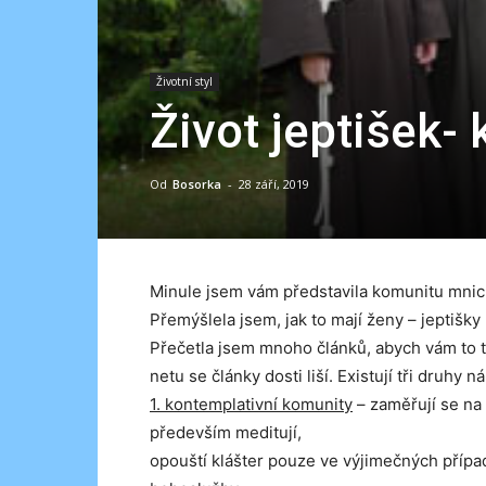
Životní styl
Život jeptišek- 
Od
Bosorka
-
28 září, 2019
Minule jsem vám představila komunitu mnic
Přemýšlela jsem, jak to mají ženy – jeptišky
Přečetla jsem mnoho článků, abych vám to t
netu se články dosti liší. Existují tři druh
1. kontemplativní komunity
– zaměřují se na 
především meditují,
opouští klášter pouze ve výjimečných případ