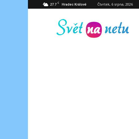
C
27.7
Čtvrtek, 6 srpna, 2026
Hradec Králové
Svět
na
netu