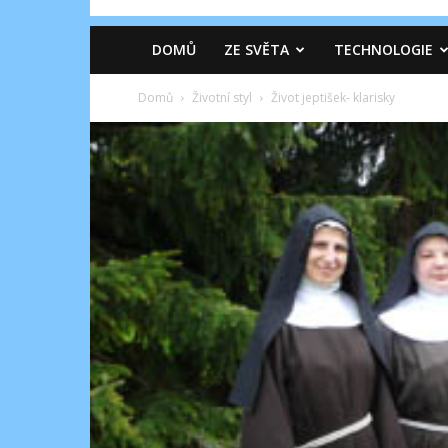
DOMŮ
ZE SVĚTA
TECHNOLOGIE
Domů
Životní styl
Život jeptišek- klarisky