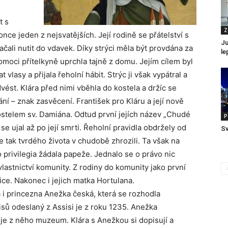
t s
Z
nce jeden z nejsvatějších. Její rodině se přátelství s
Ju
čali nutit do vdavek. Díky strýci měla být provdána za
le
moci přítelkyně uprchla tajně z domu. Jejím cílem byl
 vlasy a přijala řeholní hábit. Strýc ji však vypátral a
ést. Klára před nimi vběhla do kostela a držíc se
íhání – znak zasvěcení. František pro Kláru a její nově
ostelem sv. Damiána. Odtud první jejích název „Chudé
P
 ujal až po její smrti. Řeholní pravidla obdržely od
Sv
se tak tvrdého života v chudobě zhrozili. Ta však na
o privilegia žádala papeže. Jednalo se o právo nic
vlastnictví komunity. Z rodiny do komunity jako první
rice. Nakonec i jejich matka Hortulana.
a i princezna Anežka česká, která se rozhodla
pisů odeslaný z Assisi je z roku 1235. Anežka
je z něho muzeum. Klára s Anežkou si dopisují a