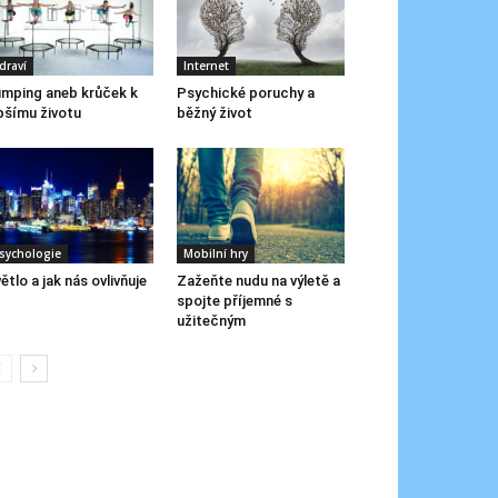
draví
Internet
mping aneb krůček k
Psychické poruchy a
pšímu životu
běžný život
sychologie
Mobilní hry
ětlo a jak nás ovlivňuje
Zažeňte nudu na výletě a
spojte příjemné s
užitečným