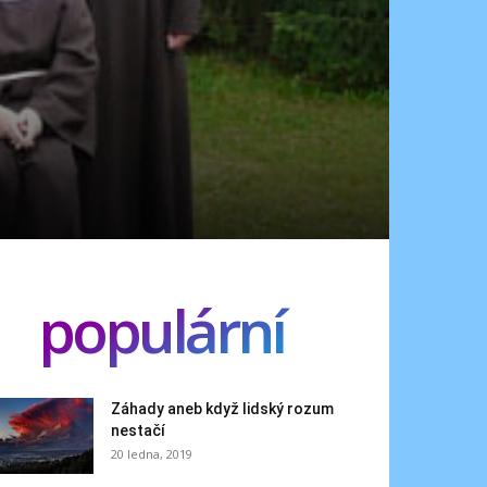
populární
Záhady aneb když lidský rozum
nestačí
20 ledna, 2019