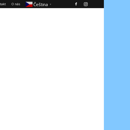
Čeština‎
takt
O nás
▼