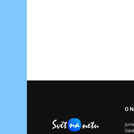
O 
Jsme
člán