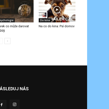
sychologie
Do kina
rek co může darovat
Na co do kina: Psí domov
ždý
ÁSLEDUJ NÁS