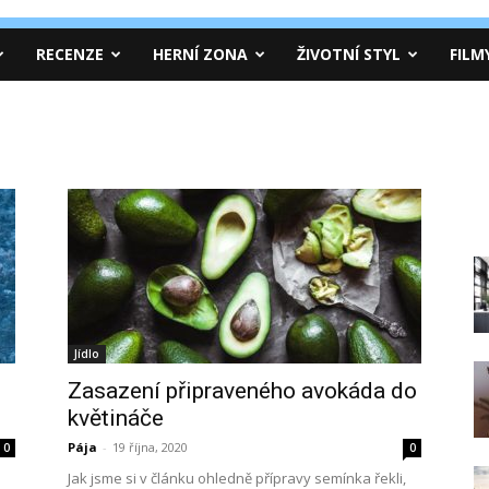
RECENZE
HERNÍ ZONA
ŽIVOTNÍ STYL
FILM
Jídlo
o
Zasazení připraveného avokáda do
květináče
Pája
-
19 října, 2020
0
0
Jak jsme si v článku ohledně přípravy semínka řekli,