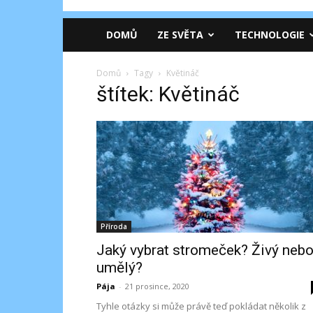
DOMŮ
ZE SVĚTA
TECHNOLOGIE
Domů
Tagy
Květináč
štítek: Květináč
Příroda
Jaký vybrat stromeček? Živý neb
umělý?
Pája
-
21 prosince, 2020
Tyhle otázky si může právě teď pokládat několik z