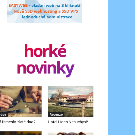
horké
novinky
ráce
Recenze
 řemeslo zlaté dno?
Hotel Lions Nesuchyně