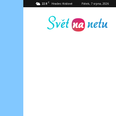
C
22.8
Pátek, 7 srpna, 2026
Hradec Králové
Svět
na
netu