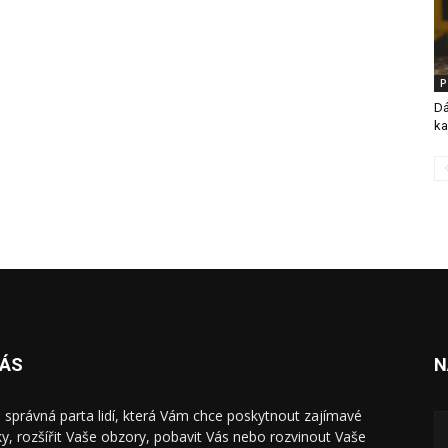
P
Dá
ka
NÁS
N
 správná parta lidí, která Vám chce poskytnout zajímavé
ky, rozšířit Vaše obzory, pobavit Vás nebo rozvinout Vaše