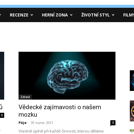
RECENZE
HERNÍ ZONA
ŽIVOTNÍ STYL
FILM
Zdraví
ů
Vědecké zajímavosti o našem
mozku
0
Pája
-
30 srpna, 2021
0
s
Vlastně úplně při každé činnosti, kterou děláme