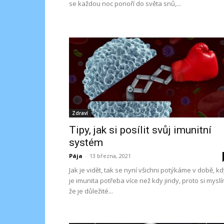
se každou noc ponoří do světa snů,...
Zdraví
Tipy, jak si posílit svůj imunitní
systém
Pája
-
13 března, 2021
Jak je vidět, tak se nyní všichni potýkáme v době, k
je imunita potřeba více než kdy jindy, proto si myslí
že je důležité...