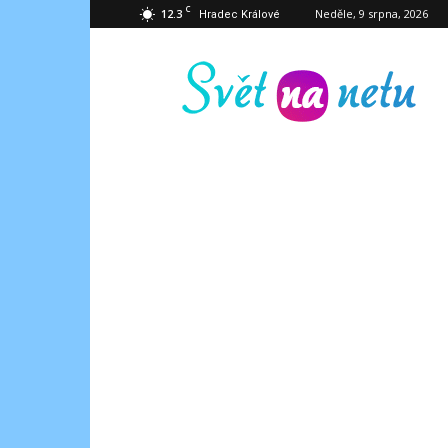
C
12.3
Neděle, 9 srpna, 2026
Hradec Králové
Svět
na
netu