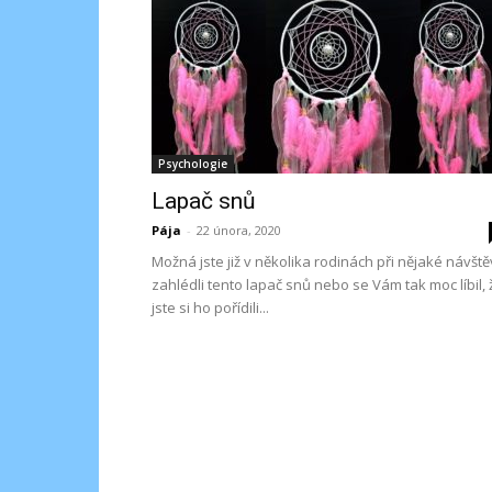
Psychologie
Lapač snů
Pája
-
22 února, 2020
Možná jste již v několika rodinách při nějaké návšt
zahlédli tento lapač snů nebo se Vám tak moc líbil, 
jste si ho pořídili...