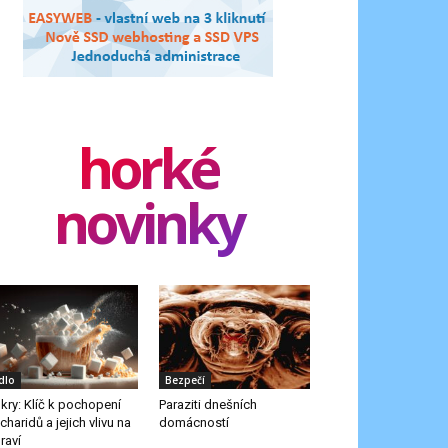
horké
novinky
ídlo
Bezpečí
kry: Klíč k pochopení
Paraziti dnešních
charidů a jejich vlivu na
domácností
raví