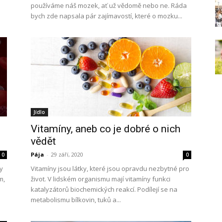
používáme náš mozek, ať už vědomě nebo ne. Ráda
bych zde napsala pár zajímavostí, které o mozku...
Jídlo
Vitamíny, aneb co je dobré o nich
vědět
Pája
-
29 září, 2020
0
0
dy
Vitamíny jsou látky, které jsou opravdu nezbytné pro
m,
život. V lidském organismu mají vitamíny funkci
katalyzátorů biochemických reakcí. Podílejí se na
metabolismu bílkovin, tuků a...