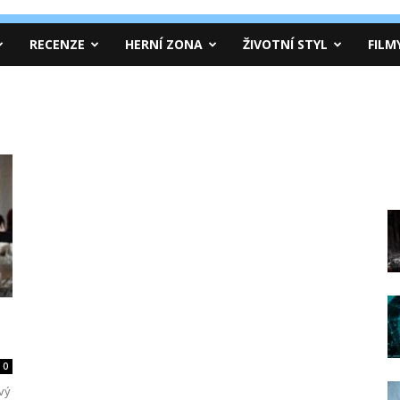
RECENZE
HERNÍ ZONA
ŽIVOTNÍ STYL
FILM
0
vý