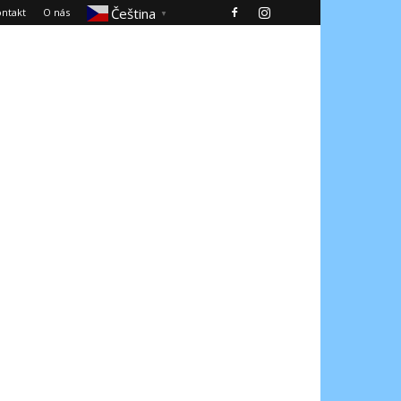
Čeština‎
ntakt
O nás
▼