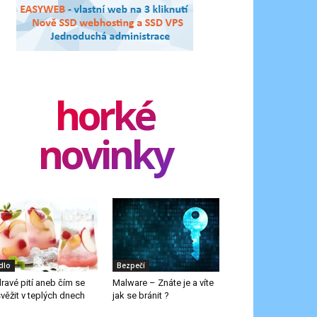
horké
novinky
ídlo
Bezpečí
ravé pití aneb čím se
Malware – Znáte je a víte
věžit v teplých dnech
jak se bránit ?