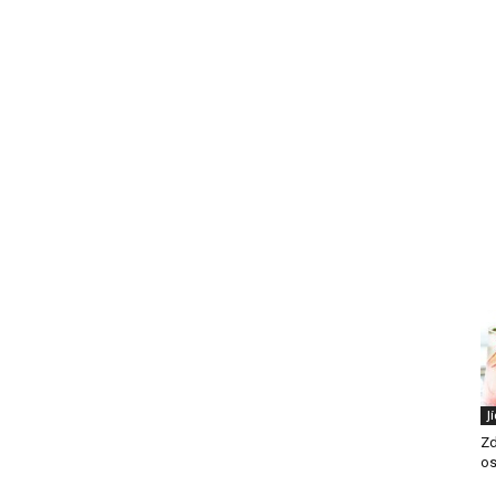
J
Zd
os