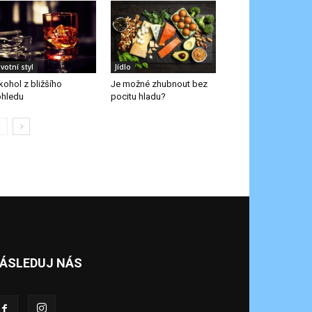
ivotní styl
Jídlo
kohol z bližšího
Je možné zhubnout bez
hledu
pocitu hladu?
ÁSLEDUJ NÁS