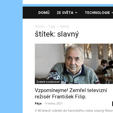
DOMŮ
ZE SVĚTA
TECHNOLOGIE
Domů
Tagy
Slavný
štítek: slavný
Známé osobnosti
Vzpomínejme! Zemřel televizní
režisér František Filip.
Pája
-
9 ledna, 2021
V 90 letech odešel do hereckého nebe slavný filmo