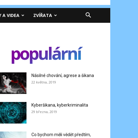
Y A VIDEA
ZVÍŘATA
populární
Násilné chování, agrese a šikana
22 května, 2019
Kyberšikana, kyberkriminalita
29 března, 2019
Co bychom měli vědět předtím,