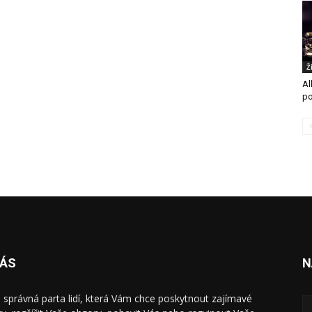
Ž
Al
po
NÁS
N
 správná parta lidí, která Vám chce poskytnout zajímavé