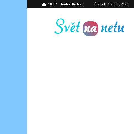
C
18.9
Čtvrtek, 6 srpna, 2026
Hradec Králové
Svět
na
netu