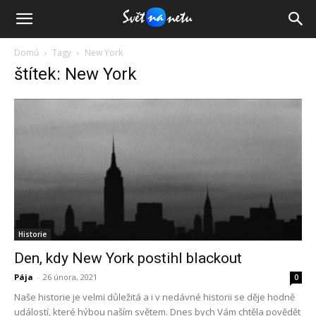
Domů
Tagy
New York
štítek: New York
Historie
Den, kdy New York postihl blackout
Pája
-
26 února, 2021
0
Naše historie je velmi důležitá a i v nedávné historii se děje hodně
událostí, které hýbou naším světem. Dnes bych Vám chtěla povědět