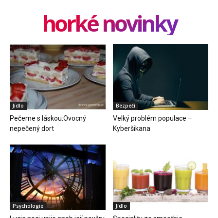
horké novinky
Jídlo
Bezpečí
Pečeme s láskou:Ovocný
Velký problém populace –
nepečený dort
Kyberšikana
Psychologie
Jídlo