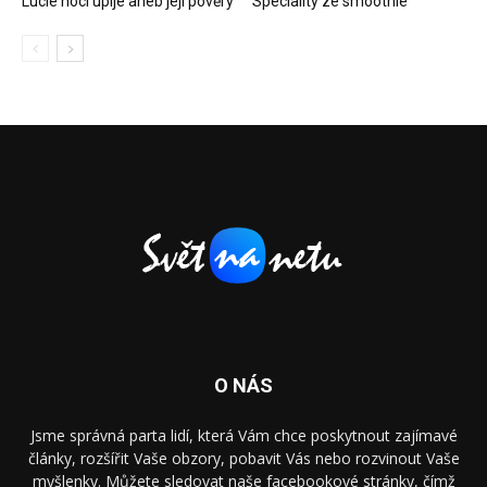
Lucie noci upije aneb její pověry
Speciality ze smoothie
O NÁS
Jsme správná parta lidí, která Vám chce poskytnout zajímavé
články, rozšířit Vaše obzory, pobavit Vás nebo rozvinout Vaše
myšlenky. Můžete sledovat naše facebookové stránky, čímž