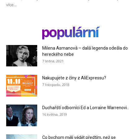
více...
populární
Milena Asmanová – další legenda odešla do
hereckého nebe
7 ledna, 2021
Nakupujete z číny z AliExpressu?
7 listopadu, 2018
Duchařští odborníci Ed a Lorraine Warrenovi..
16 května, 2019
Co bychom měli vědět předtím, než se