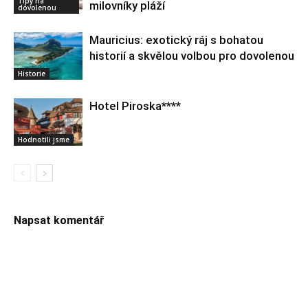
Tipy na
milovníky pláží
dovolenou
Mauricius: exotický ráj s bohatou
historií a skvělou volbou pro dovolenou
Historie
Hotel Piroska****
Hodnotili jsme
Napsat komentář