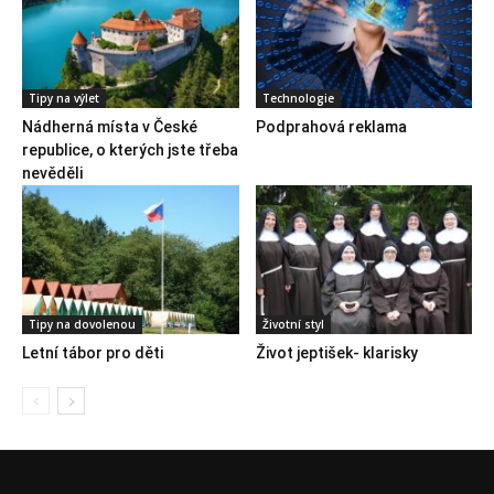
Tipy na výlet
Technologie
Nádherná místa v České
Podprahová reklama
republice, o kterých jste třeba
nevěděli
Tipy na dovolenou
Životní styl
Letní tábor pro děti
Život jeptišek- klarisky