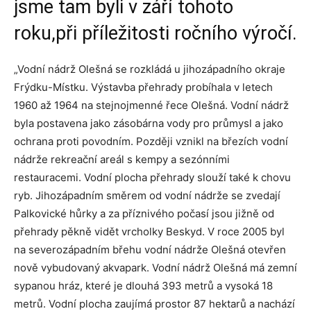
jsme tam byli v září tohoto
roku,při příležitosti ročního výročí.
„Vodní nádrž Olešná se rozkládá u jihozápadního okraje
Frýdku-Místku. Výstavba přehrady probíhala v letech
1960 až 1964 na stejnojmenné řece Olešná. Vodní nádrž
byla postavena jako zásobárna vody pro průmysl a jako
ochrana proti povodním. Později vznikl na březích vodní
nádrže rekreační areál s kempy a sezónními
restauracemi. Vodní plocha přehrady slouží také k chovu
ryb. Jihozápadním směrem od vodní nádrže se zvedají
Palkovické hůrky a za příznivého počasí jsou jižně od
přehrady pěkně vidět vrcholky Beskyd. V roce 2005 byl
na severozápadním břehu vodní nádrže Olešná otevřen
nově vybudovaný akvapark. Vodní nádrž Olešná má zemní
sypanou hráz, které je dlouhá 393 metrů a vysoká 18
metrů. Vodní plocha zaujímá prostor 87 hektarů a nachází