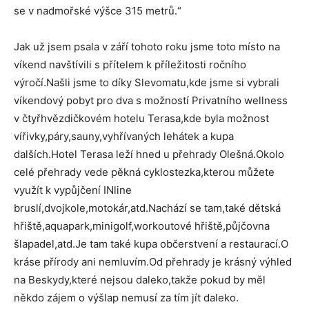
se v nadmořské výšce 315 metrů.“
Jak už jsem psala v září tohoto roku jsme toto místo na
víkend navštívili s přítelem k příležitosti ročního
výročí.Našli jsme to díky Slevomatu,kde jsme si vybrali
víkendový pobyt pro dva s možností Privatního wellness
v čtyřhvězdičkovém hotelu Terasa,kde byla možnost
vířivky,páry,sauny,vyhřívaných lehátek a kupa
dalších.Hotel Terasa leží hned u přehrady Olešná.Okolo
celé přehrady vede pěkná cyklostezka,kterou můžete
využít k vypůjčení INline
bruslí,dvojkole,motokár,atd.Nachází se tam,také dětská
hřiště,aquapark,minigolf,workoutové hřiště,půjčovna
šlapadel,atd.Je tam také kupa občerstvení a restaurací.O
kráse přírody ani nemluvím.Od přehrady je krásný výhled
na Beskydy,které nejsou daleko,takže pokud by měl
někdo zájem o výšlap nemusí za tím jít daleko.