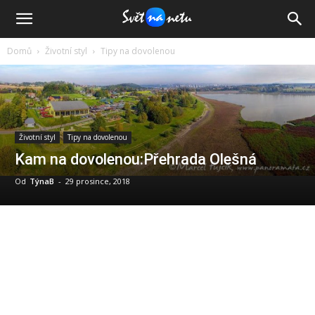
Domů
Životní styl
Tipy na dovolenou
Životní styl
Tipy na dovolenou
Kam na dovolenou:Přehrada Olešná
Od
TýnaB
-
29 prosince, 2018