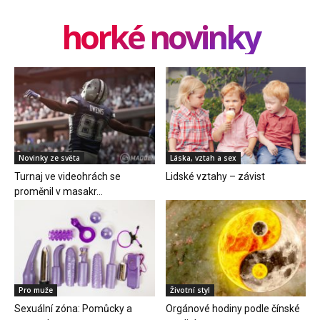
horké novinky
Novinky ze světa
Láska, vztah a sex
Turnaj ve videohrách se
Lidské vztahy – závist
proměnil v masakr…
Pro muže
Životní styl
Sexuální zóna: Pomůcky a
Orgánové hodiny podle čínské