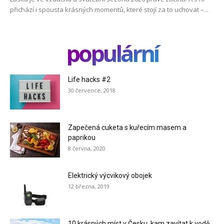
přichází i spousta krásných momentů, které stojí za to uchovat –...
populární
Life hacks #2
30 července, 2018
Zapečená cuketa s kuřecím masem a
paprikou
8 června, 2020
Elektrický výcvikový obojek
12 března, 2019
10 krásných míst v Česku, kam zavítat k vodě