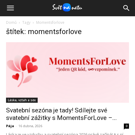
Domů
Tagy
Momentsforlove
štítek: momentsforlove
Láska, vztah a sex
Svatební sezóna je tady! Sdílejte své
svatební zážitky s MomentsForLove –...
Pája
-
16 dubna, 2026
0
Láska je ve vzduchu a svatební sezóna 2026 právě začíná! A s ní