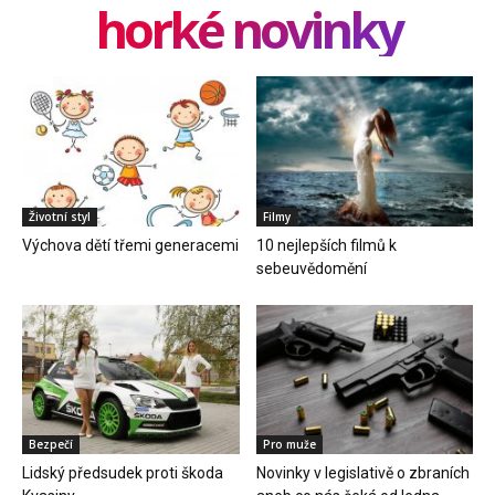
horké novinky
Životní styl
Filmy
Výchova dětí třemi generacemi
10 nejlepších filmů k
sebeuvědomění
Bezpečí
Pro muže
Lidský předsudek proti škoda
Novinky v legislativě o zbraních