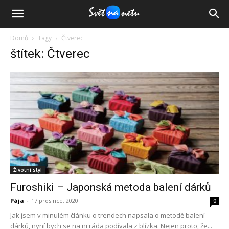
Domů
Tagy
Čtverec
štítek: Čtverec
Životní styl
Furoshiki – Japonská metoda balení dárků
Pája
-
17 prosince, 2020
0
Jak jsem v minulém článku o trendech napsala o metodě balení
dárků, nyní bych se na ni ráda podívala z blízka. Nejen proto, že...