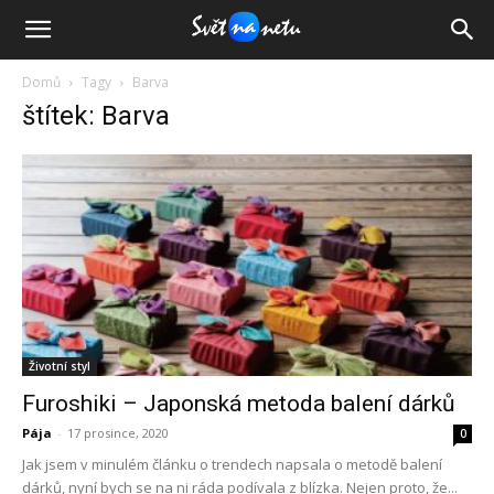
Domů
Tagy
Barva
štítek: Barva
Životní styl
Furoshiki – Japonská metoda balení dárků
Pája
-
17 prosince, 2020
0
Jak jsem v minulém článku o trendech napsala o metodě balení
dárků, nyní bych se na ni ráda podívala z blízka. Nejen proto, že...