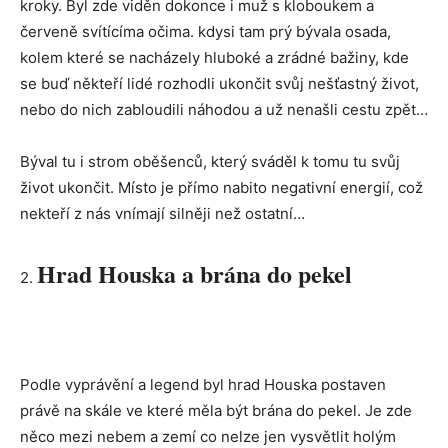
kroky. Byl zde viděn dokonce i muž s kloboukem a
červeně svítícíma očima. kdysi tam prý bývala osada,
kolem které se nacházely hluboké a zrádné bažiny, kde
se buď někteří lidé rozhodli ukončit svůj nešťastný život,
nebo do nich zabloudili náhodou a už nenašli cestu zpět…
Býval tu i strom oběšenců, který sváděl k tomu tu svůj
život ukončit. Místo je přímo nabito negativní energií, což
nekteří z nás vnímají silněji než ostatní…
Hrad Houska a brána do pekel
2.
Podle vyprávění a legend byl hrad Houska postaven
právě na skále ve které měla být brána do pekel. Je zde
něco mezi nebem a zemí co nelze jen vysvětlit holým