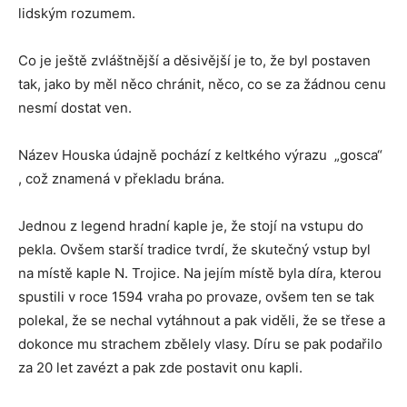
lidským rozumem.
Co je ještě zvláštnější a děsivější je to, že byl postaven
tak, jako by měl něco chránit, něco, co se za žádnou cenu
nesmí dostat ven.
Název Houska údajně pochází z keltkého výrazu „gosca“
, což znamená v překladu brána.
Jednou z legend hradní kaple je, že stojí na vstupu do
pekla. Ovšem starší tradice tvrdí, že skutečný vstup byl
na místě kaple N. Trojice. Na jejím místě byla díra, kterou
spustili v roce 1594 vraha po provaze, ovšem ten se tak
polekal, že se nechal vytáhnout a pak viděli, že se třese a
dokonce mu strachem zbělely vlasy. Díru se pak podařilo
za 20 let zavézt a pak zde postavit onu kapli.