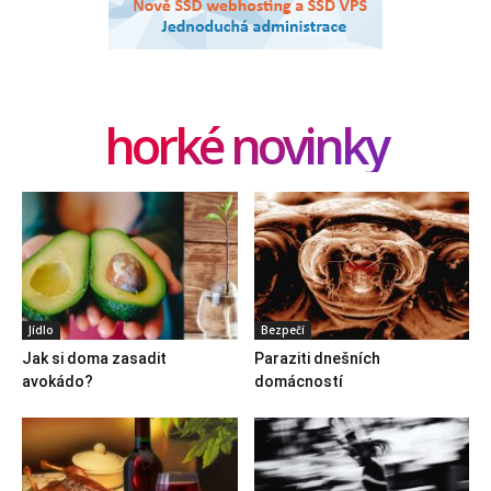
horké novinky
Jídlo
Bezpečí
Jak si doma zasadit
Paraziti dnešních
avokádo?
domácností