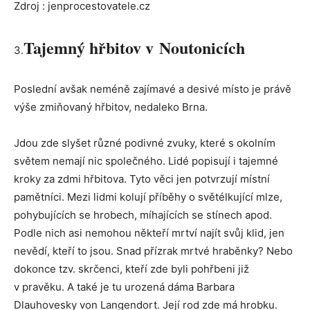
Zdroj : jenprocestovatele.cz
Tajemný hřbitov v Noutonicích
3.
Poslední avšak neméně zajímavé a desivé místo je právě
výše zmiňovaný hřbitov, nedaleko Brna.
Jdou zde slyšet různé podivné zvuky, které s okolním
světem nemají nic společného. Lidé popisují i tajemné
kroky za zdmi hřbitova. Tyto věci jen potvrzují místní
pamětníci. Mezi lidmi kolují příběhy o světélkující mlze,
pohybujících se hrobech, míhajících se stínech apod.
Podle nich asi nemohou někteří mrtví najít svůj klid, jen
nevědí, kteří to jsou. Snad přízrak mrtvé hraběnky? Nebo
dokonce tzv. skrčenci, kteří zde byli pohřbeni již
v pravěku. A také je tu urozená dáma Barbara
Dlauhovesky von Langendort. Její rod zde má hrobku.