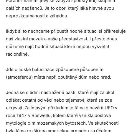
Paranormálními jevy se zabývá spousty lidí, skupin a
dalších nadšenců. Je to obor, který láká hlavně svou
neprozkoumaností a záhadou..
Ikdyž si to nechceme připustit hodně situaci si přikresluje
náš vlastní mozek a naše představivost. I přesto dnes
můžeme najít hodně situací které nejdou vysvětlit
racionálně.
Jde o lidské halucinace způsobené působením
(atmosférou) místa např. opuštěný dům nebo hrad.
Jedná se o lidmi nastražené pasti, které mají za úkol
odlákat ostatní od věcí nebo tajemství, která se zde
ukrývají. Zajímavým příkladem je fáma o havárii UFO v
roce 1947 v Roswellu, kolem které vznikla doslova
mytologie o mimozemských bytostech. Ve skutečnosti
byla fáma rozšířena americkou armádou za účelem