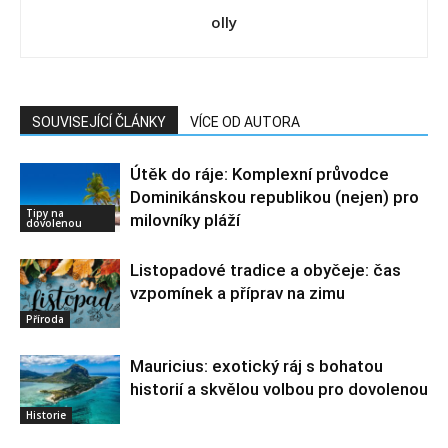
olly
SOUVISEJÍCÍ ČLÁNKY
VÍCE OD AUTORA
Útěk do ráje: Komplexní průvodce
Dominikánskou republikou (nejen) pro
Tipy na
milovníky pláží
dovolenou
Listopadové tradice a obyčeje: čas
vzpomínek a příprav na zimu
Příroda
Mauricius: exotický ráj s bohatou
historií a skvělou volbou pro dovolenou
Historie