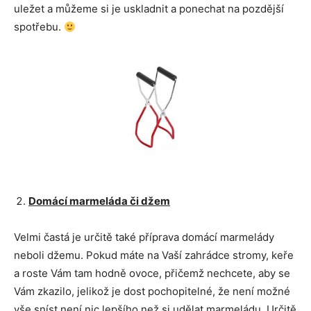
uležet a můžeme si je uskladnit a ponechat na pozdější
spotřebu.
Domácí marmeláda či džem
Velmi častá je určitě také příprava domácí marmelády
neboli džemu. Pokud máte na Vaší zahrádce stromy, keře
a roste Vám tam hodně ovoce, přičemž nechcete, aby se
Vám zkazilo, jelikož je dost pochopitelné, že není možné
vše sníst není nic lepšího než si udělat marmeládu. Určitě