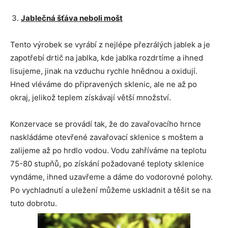
Jablečná šťáva neboli mošt
Tento výrobek se vyrábí z nejlépe přezrálých jablek a je
zapotřebí drtič na jablka, kde jablka rozdrtíme a ihned
lisujeme, jinak na vzduchu rychle hnědnou a oxidují.
Hned vléváme do připravených sklenic, ale ne až po
okraj, jelikož teplem získávají větší množství.
Konzervace se provádí tak, že do zavařovacího hrnce
naskládáme otevřené zavařovací sklenice s moštem a
zalijeme až po hrdlo vodou. Vodu zahříváme na teplotu
75-80 stupňů, po získání požadované teploty sklenice
vyndáme, ihned uzavřeme a dáme do vodorovné polohy.
Po vychladnutí a uležení můžeme uskladnit a těšit se na
tuto dobrotu.