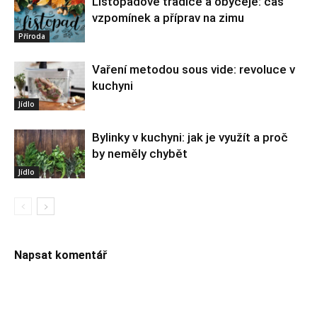
Listopadové tradice a obyčeje: čas
vzpomínek a příprav na zimu
Příroda
Vaření metodou sous vide: revoluce v
kuchyni
Jídlo
Bylinky v kuchyni: jak je využít a proč
by neměly chybět
Jídlo
Napsat komentář