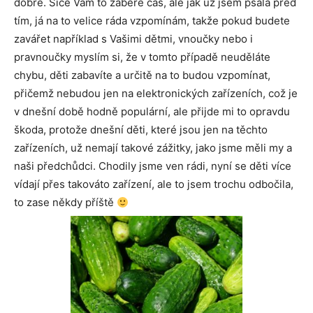
dobré. Sice Vám to zabere čas, ale jak už jsem psala před
tím, já na to velice ráda vzpomínám, takže pokud budete
zavářet například s Vašimi dětmi, vnoučky nebo i
pravnoučky myslím si, že v tomto případě neuděláte
chybu, děti zabavíte a určitě na to budou vzpomínat,
přičemž nebudou jen na elektronických zařízeních, což je
v dnešní době hodně populární, ale přijde mi to opravdu
škoda, protože dnešní děti, které jsou jen na těchto
zařízeních, už nemají takové zážitky, jako jsme měli my a
naši předchůdci. Chodily jsme ven rádi, nyní se děti více
vídají přes takováto zařízení, ale to jsem trochu odbočila,
to zase někdy příště