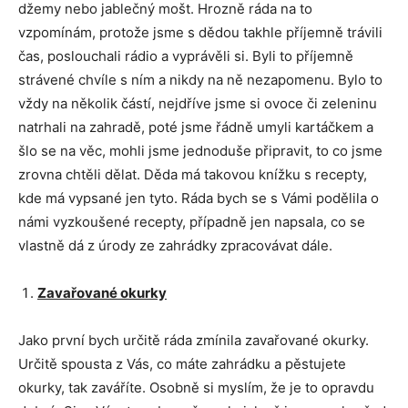
džemy nebo jablečný mošt. Hrozně ráda na to
vzpomínám, protože jsme s dědou takhle příjemně trávili
čas, poslouchali rádio a vyprávěli si. Byli to příjemně
strávené chvíle s ním a nikdy na ně nezapomenu. Bylo to
vždy na několik částí, nejdříve jsme si ovoce či zeleninu
natrhali na zahradě, poté jsme řádně umyli kartáčkem a
šlo se na věc, mohli jsme jednoduše připravit, to co jsme
zrovna chtěli dělat. Děda má takovou knížku s recepty,
kde má vypsané jen tyto. Ráda bych se s Vámi podělila o
námi vyzkoušené recepty, případně jen napsala, co se
vlastně dá z úrody ze zahrádky zpracovávat dále.
Zavařované okurky
Jako první bych určitě ráda zmínila zavařované okurky.
Určitě spousta z Vás, co máte zahrádku a pěstujete
okurky, tak zaváříte. Osobně si myslím, že je to opravdu