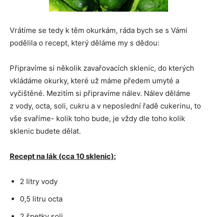
Vrátíme se tedy k těm okurkám, ráda bych se s Vámi
podělila o recept, který děláme my s dědou:
Připravíme si několik zavařovacích sklenic, do kterých
vkládáme okurky, které už máme předem umyté a
vyčištěné. Mezitím si připravíme nálev. Nálev děláme
z vody, octa, soli, cukru a v neposlední řadě cukerinu, to
vše svaříme- kolik toho bude, je vždy dle toho kolik
sklenic budete dělat.
Recept na lák (cca 10 sklenic):
2 litry vody
0,5 litru octa
2 špetky soli