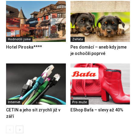
Hodnotili jsme
Zvířata
Hotel Piroska****
Pes domácí – aneb kdy jsme
je ochočili poprvé
Internet
Pro muže
CETIN a jeho sít zrychlí již v
EShop Baťa – slevy až 40%
září