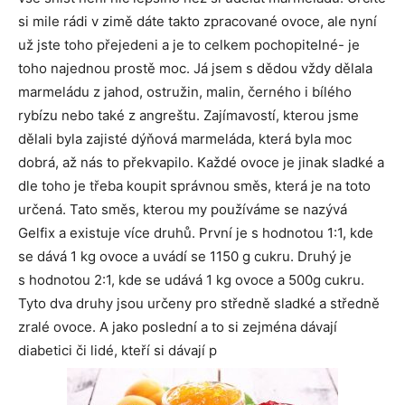
si mile rádi v zimě dáte takto zpracované ovoce, ale nyní
už jste toho přejedeni a je to celkem pochopitelné- je
toho najednou prostě moc. Já jsem s dědou vždy dělala
marmeládu z jahod, ostružin, malin, černého i bílého
rybízu nebo také z angreštu. Zajímavostí, kterou jsme
dělali byla zajisté dýňová marmeláda, která byla moc
dobrá, až nás to překvapilo. Každé ovoce je jinak sladké a
dle toho je třeba koupit správnou směs, která je na toto
určená. Tato směs, kterou my používáme se nazývá
Gelfix a existuje více druhů. První je s hodnotou 1:1, kde
se dává 1 kg ovoce a uvádí se 1150 g cukru. Druhý je
s hodnotou 2:1, kde se udává 1 kg ovoce a 500g cukru.
Tyto dva druhy jsou určeny pro středně sladké a středně
zralé ovoce. A jako poslední a to si zejména dávají
diabetici či lidé, kteří si dávají p