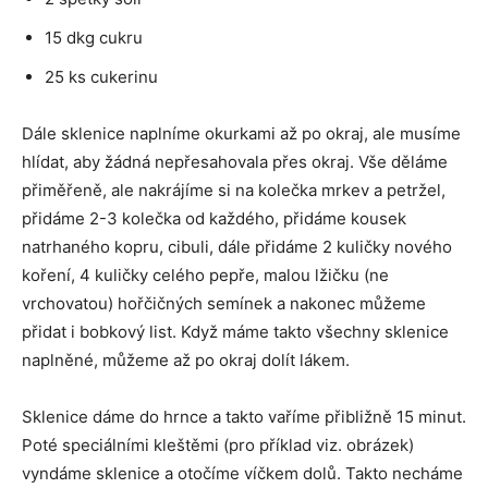
15 dkg cukru
25 ks cukerinu
Dále sklenice naplníme okurkami až po okraj, ale musíme
hlídat, aby žádná nepřesahovala přes okraj. Vše děláme
přiměřeně, ale nakrájíme si na kolečka mrkev a petržel,
přidáme 2-3 kolečka od každého, přidáme kousek
natrhaného kopru, cibuli, dále přidáme 2 kuličky nového
koření, 4 kuličky celého pepře, malou lžičku (ne
vrchovatou) hořčičných semínek a nakonec můžeme
přidat i bobkový list. Když máme takto všechny sklenice
naplněné, můžeme až po okraj dolít lákem.
Sklenice dáme do hrnce a takto vaříme přibližně 15 minut.
Poté speciálními kleštěmi (pro příklad viz. obrázek)
vyndáme sklenice a otočíme víčkem dolů. Takto necháme