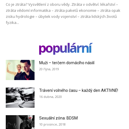
Co je ztráta? Vysvětlení z oboru vědy. Ztráta v odvětví: lékařství –
ztráta vědomí informatika – ztráta paketů ekonomie – ztráta opak
zisku hydrologie – úbytek vody vojenství – ztráta lidských životů
fyzika...
populární
Muži – terčem domácího násilí
20 října, 2019
Trávení volného času – každý den AKTIVNĚ!
16 dubna, 2020
Sexuální zóna: BDSM
10 prosince, 2018