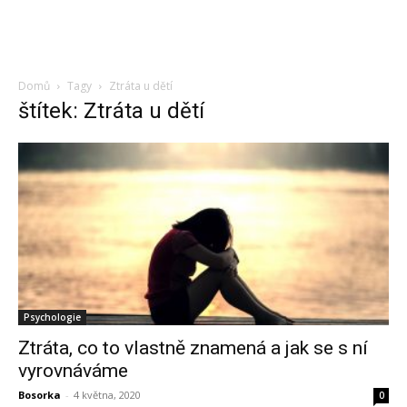
Domů
Tagy
Ztráta u dětí
štítek: Ztráta u dětí
Psychologie
Ztráta, co to vlastně znamená a jak se s ní
vyrovnáváme
Bosorka
-
4 května, 2020
0