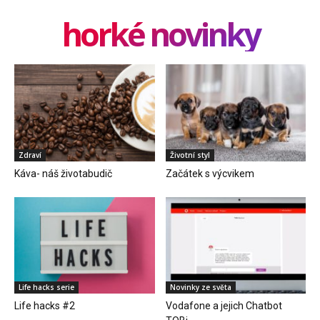
horké novinky
Zdraví
Životní styl
Káva- náš životabudič
Začátek s výcvikem
Life hacks serie
Novinky ze světa
Life hacks #2
Vodafone a jejich Chatbot