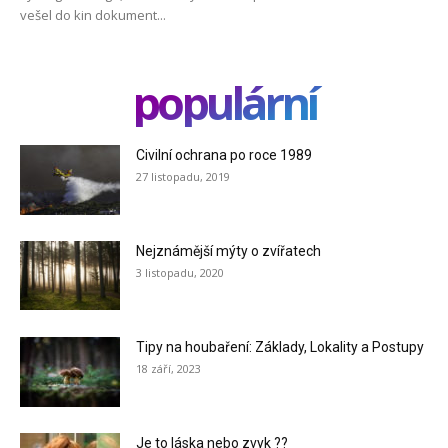
vešel do kin dokument...
populární
Civilní ochrana po roce 1989
27 listopadu, 2019
Nejznámější mýty o zvířatech
3 listopadu, 2020
Tipy na houbaření: Základy, Lokality a Postupy
18 září, 2023
Je to láska nebo zvyk ??