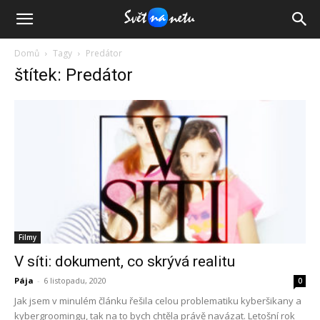
Domů
Tagy
Predátor
štítek: Predátor
Filmy
V síti: dokument, co skrývá realitu
Pája
-
6 listopadu, 2020
0
Jak jsem v minulém článku řešila celou problematiku kyberšikany a
kybergroomingu, tak na to bych chtěla právě navázat. Letošní rok