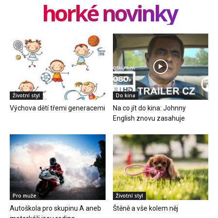
horké novinky
Životní styl
Do kina
Výchova dětí třemi generacemi
Na co jít do kina: Johnny
English znovu zasahuje
Pro muže
Životní styl
Autoškola pro skupinu A aneb
Štěně a vše kolem něj