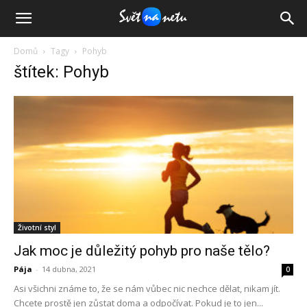
Domů
Tagy
Pohyb
štítek: Pohyb
Životní styl
Jak moc je důležitý pohyb pro naše tělo?
Pája
-
14 dubna, 2021
0
Asi všichni známe to, že se nám vůbec nic nechce dělat, nikam jít.
Chcete prostě jen zůstat doma a odpočívat. Pokud je to jen...