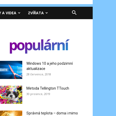
Y A VIDEA
ZVÍŘATA
populární
Windows 10 a jeho podzimní
aktualizace
28 července, 2018
Metoda Tellington TTouch
30 prosince, 2019
Správná teplota – doma i mimo