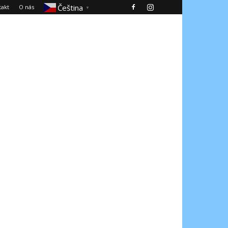
Čeština‎
takt
O nás
▼