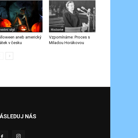
ivotní styl
Historie
lloween aneb americký
Vzpomínáme: Proces s
átek v česku
Miladou Horákovou
ÁSLEDUJ NÁS