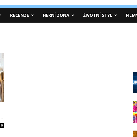
RECENZE
HERNÍ ZONA
ŽIVOTNÍ STYL
FILM
..
0