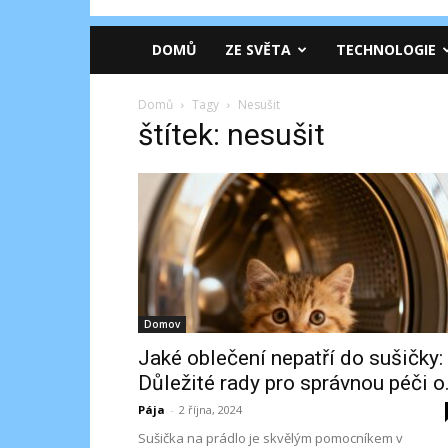
DOMŮ
ZE SVĚTA
TECHNOLOGIE
Domů
Tagy
Nesušit
štítek: nesušit
Domov
Jaké oblečení nepatří do sušičky:
Důležité rady pro správnou péči o.
Pája
-
2 října, 2024
Sušička na prádlo je skvělým pomocníkem v