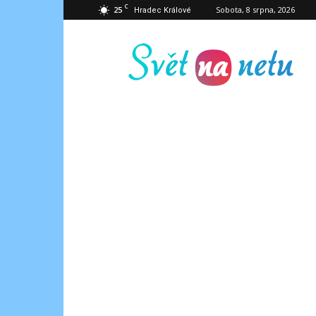
C
25
Sobota, 8 srpna, 2026
Hradec Králové
Svět
na
netu