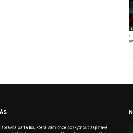
Ž
Ha
sv
NÁS
N
 správná parta lidí, která Vám chce poskytnout zajímavé