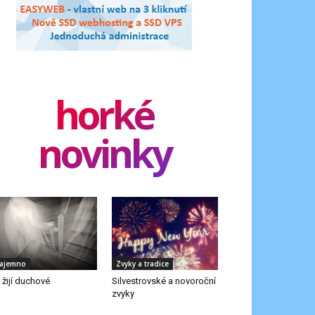
horké
novinky
ajemno
Zvyky a tradice
 žijí duchové
Silvestrovské a novoroční
zvyky