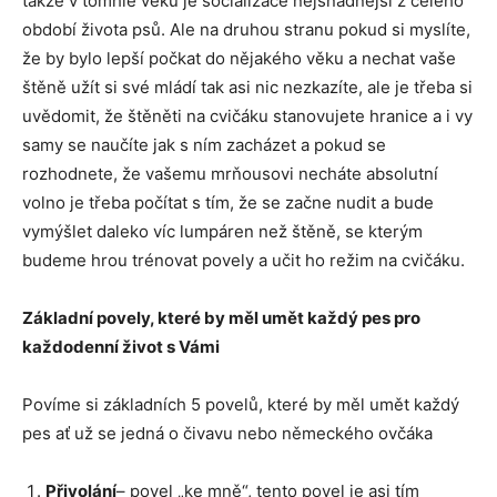
takže v tomhle věku je socializace nejsnadnější z celého
období života psů. Ale na druhou stranu pokud si myslíte,
že by bylo lepší počkat do nějakého věku a nechat vaše
štěně užít si své mládí tak asi nic nezkazíte, ale je třeba si
uvědomit, že štěněti na cvičáku stanovujete hranice a i vy
samy se naučíte jak s ním zacházet a pokud se
rozhodnete, že vašemu mrňousovi necháte absolutní
volno je třeba počítat s tím, že se začne nudit a bude
vymýšlet daleko víc lumpáren než štěně, se kterým
budeme hrou trénovat povely a učit ho režim na cvičáku.
Základní povely, které by měl umět každý pes pro
každodenní život s Vámi
Povíme si základních 5 povelů, které by měl umět každý
pes ať už se jedná o čivavu nebo německého ovčáka
Přivolání
– povel „ke mně“, tento povel je asi tím