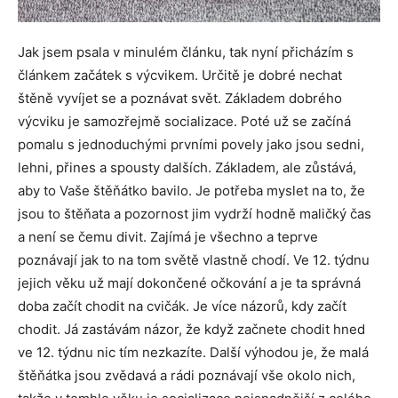
Jak jsem psala v minulém článku, tak nyní přicházím s
článkem začátek s výcvikem. Určitě je dobré nechat
štěně vyvíjet se a poznávat svět. Základem dobrého
výcviku je samozřejmě socializace. Poté už se začíná
pomalu s jednoduchými prvními povely jako jsou sedni,
lehni, přines a spousty dalších. Základem, ale zůstává,
aby to Vaše štěňátko bavilo. Je potřeba myslet na to, že
jsou to štěňata a pozornost jim vydrží hodně maličký čas
a není se čemu divit. Zajímá je všechno a teprve
poznávají jak to na tom světě vlastně chodí. Ve 12. týdnu
jejich věku už mají dokončené očkování a je ta správná
doba začít chodit na cvičák. Je více názorů, kdy začít
chodit. Já zastávám názor, že když začnete chodit hned
ve 12. týdnu nic tím nezkazíte. Další výhodou je, že malá
štěňátka jsou zvědavá a rádi poznávají vše okolo nich,