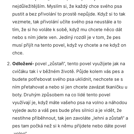
nejdůležitějším. Myslím si, že každý chce svého psa
pustit a bez přivolání to prostě nepůjde. Když si to tak
vezmete, tak přivolání učíte svého psa neustále a to
tím, že si ho voláte k sobě, když mu chcete něco dát
nebo s ním jdete ven. Jediný rozdíl je v tom, že pes
musí přijít na tento povel, když vy chcete a ne když on
chce.
Odložení-
povel „zůstaň“, tento povel využijete jak na
cvičáku tak i v běžném životě. Půjde kolem vás pes a
budete potřebovat svého psa uklidnit, nechcete se s
ním přetahovat a nebo si jen chcete zavázat tkaničku u
boty. Druhým způsobem na co lidé tento povel
využívají je, když máte vašeho psa na volno a náhodou
vyjede auto a váš pes bude přes silnici a je vidět, že
nestihne přiběhnout, tak jen zavoláte „lehni a zůstaň“ a
pes tam počká než si k němu přijdete nebo dáte povel
„volno“.