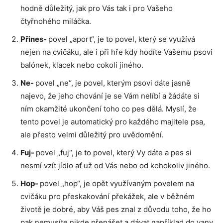
hodně důležitý, jak pro Vás tak i pro Vašeho
čtyřnohého miláčka.
Přines-
povel „aport“, je to povel, který se využívá
nejen na cvičáku, ale i při hře kdy hodíte Vašemu psovi
balónek, klacek nebo cokoli jiného.
Ne-
povel „ne“, je povel, kterým psovi dáte jasně
najevo, že jeho chování je se Vám nelíbí a žádáte si
ním okamžité ukončení toho co pes dělá. Myslí, že
tento povel je automatický pro každého majitele psa,
ale přesto velmi důležitý pro uvědomění.
Fuj-
povel „fuj“, je to povel, který Vy dáte a pes si
nesmí vzít jídlo ať už od Vás nebo od kohokoliv jiného.
Hop-
povel „hop“, je opět využívaným povelem na
cvičáku pro přeskakování překážek, ale v běžném
životě je dobré, aby Váš pes znal z důvodu toho, že ho
pak nemusíte nikde přenášet a dávat například do vany