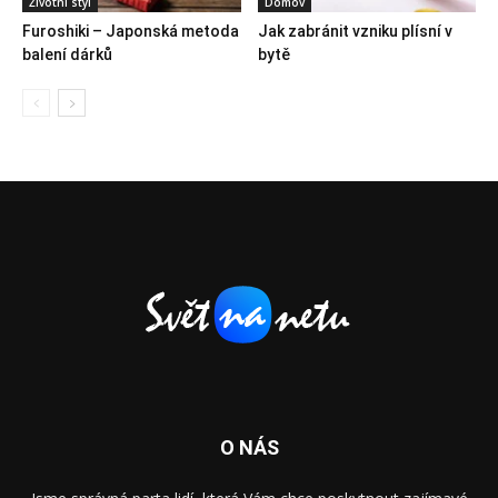
Životní styl
Domov
Furoshiki – Japonská metoda
Jak zabránit vzniku plísní v
balení dárků
bytě
O NÁS