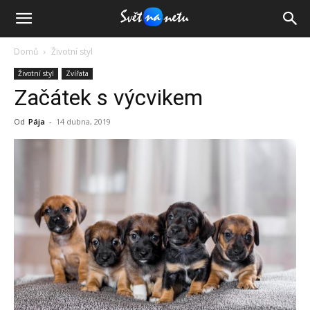
Domů
Životní styl
Životní styl
Zvířata
Začátek s výcvikem
Od
Pája
-
14 dubna, 2019