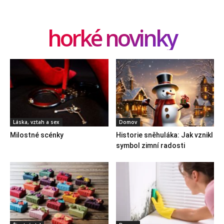
horké novinky
Láska, vztah a sex
Domov
Milostné scénky
Historie sněhuláka: Jak vznikl
symbol zimní radosti