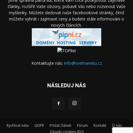
Jsme správná parta lidí, která Vám chce poskytnout zajímavé
články, rozšířit Vaše obzory, pobavit Vás nebo rozvinout Vaše
myšlenky. Můžete sledovat naše facebookové stránky, čímž
můžete vyhrát i zajímavé ceny a budete stále informováni o
nových článcích.
Kontaktujte nás:
info@svetnanetu.cz
NÁSLEDUJ NÁS
Rychlost netu
GDPR
Přidat článek
Fórum
Kontakt
O nás
Zásady cookies (EU)