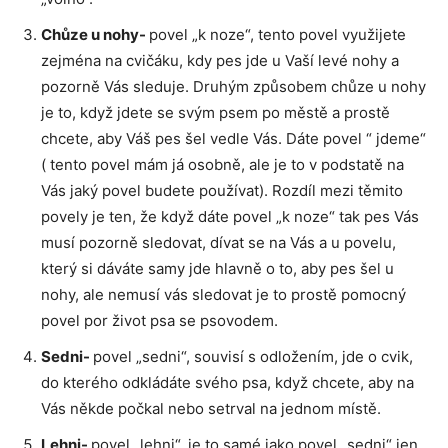
Chůze u nohy-
povel „k noze“, tento povel využijete
zejména na cvičáku, kdy pes jde u Vaší levé nohy a
pozorně Vás sleduje. Druhým způsobem chůze u nohy
je to, když jdete se svým psem po městě a prostě
chcete, aby Váš pes šel vedle Vás. Dáte povel “ jdeme“
( tento povel mám já osobně, ale je to v podstatě na
Vás jaký povel budete používat). Rozdíl mezi těmito
povely je ten, že když dáte povel „k noze“ tak pes Vás
musí pozorně sledovat, dívat se na Vás a u povelu,
který si dáváte samy jde hlavně o to, aby pes šel u
nohy, ale nemusí vás sledovat je to prostě pomocný
povel por život psa se psovodem.
Sedni-
povel „sedni“, souvisí s odložením, jde o cvik,
do kterého odkládáte svého psa, když chcete, aby na
Vás někde počkal nebo setrval na jednom místě.
Lehni-
povel „lehni“, je to samé jako povel „sedni“ jen