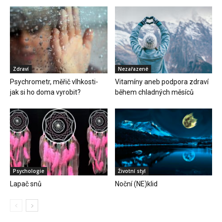
Zdraví
Nezařazené
Psychrometr, měřič vlhkosti-
Vitamíny aneb podpora zdraví
jak si ho doma vyrobit?
během chladných měsíců
Psychologie
Životní styl
Lapač snů
Noční (NE)klid