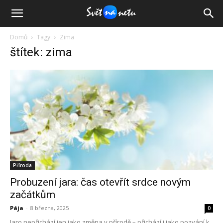
Domů
Tagy
Zima
štítek: zima
Příroda
Probuzení jara: čas otevřít srdce novým
začátkům
Pája
-
8 března, 2025
0
Jaro nepřichází jen jako změna v přírodě – přichází i jako pozvání k