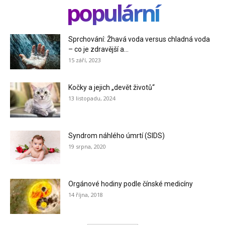
populární
Sprchování: Žhavá voda versus chladná voda
– co je zdravější a...
15 září, 2023
Kočky a jejich „devět životů“
13 listopadu, 2024
Syndrom náhlého úmrtí (SIDS)
19 srpna, 2020
Orgánové hodiny podle čínské medicíny
14 října, 2018