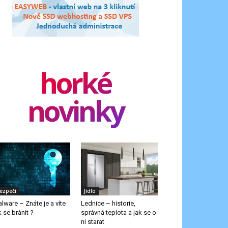
horké
novinky
ezpečí
Jídlo
lware – Znáte je a víte
Lednice – historie,
k se bránit ?
správná teplota a jak se o
ni starat