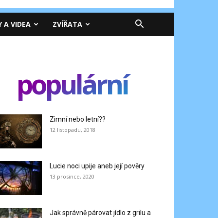
Y A VIDEA
ZVÍŘATA
populární
Zimní nebo letní??
12 listopadu, 2018
Lucie noci upije aneb její pověry
13 prosince, 2020
Jak správně párovat jídlo z grilu a