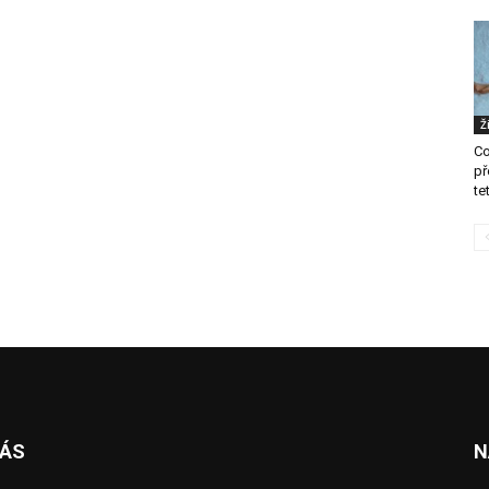
Ž
Co
př
te
NÁS
N