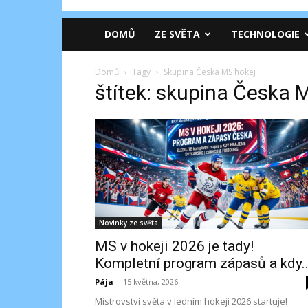
DOMŮ
ZE SVĚTA
TECHNOLOGIE
Domů
Tagy
Skupina Česka MS hokej
štítek: skupina Česka 
Novinky ze světa
MS v hokeji 2026 je tady!
Kompletní program zápasů a kdy..
Pája
-
15 května, 2026
Mistrovství světa v ledním hokeji 2026 startuje!