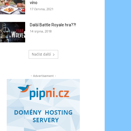
víno
17 června, 2021
Další Battle Royale hra??!
14 srpna, 2018
Načíst další
- Advertisement -