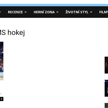
RECENZE
HERNÍ ZONA
ŽIVOTNÍ STYL
FILM
MS hokej
.
0