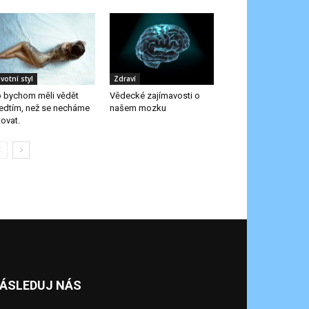
ivotní styl
Zdraví
 bychom měli vědět
Vědecké zajímavosti o
edtím, než se necháme
našem mozku
tovat.
ÁSLEDUJ NÁS