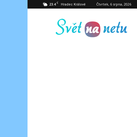
C
23.4
Čtvrtek, 6 srpna, 2026
Hradec Králové
Svět
na
netu