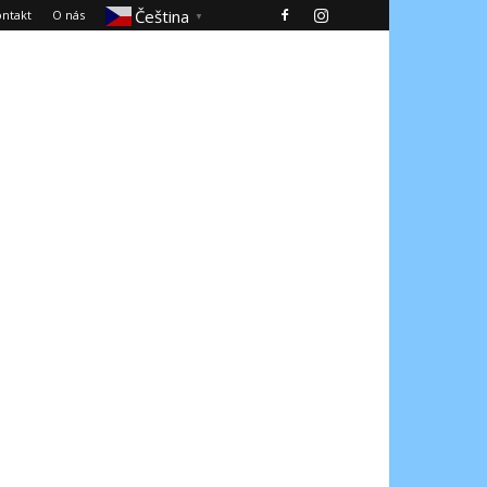
Čeština‎
ntakt
O nás
▼