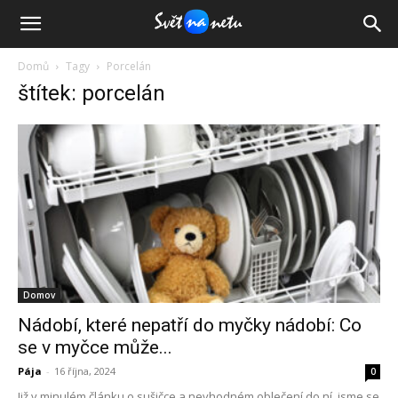
Domů
Tagy
Porcelán
štítek: porcelán
Domov
Nádobí, které nepatří do myčky nádobí: Co
se v myčce může...
Pája
-
16 října, 2024
0
Již v minulém článku o sušičce a nevhodném oblečení do ní, jsme se