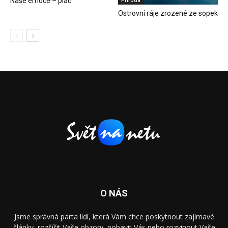
Naše emoce – pláč
Ostrovní ráje zrozené ze sopek
O NÁS
Jsme správná parta lidí, která Vám chce poskytnout zajímavé
články, rozšířit Vaše obzory, pobavit Vás nebo rozvinout Vaše