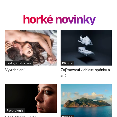
horké novinky
Láska, vztah a sex
Příroda
Vyvrcholení
Zajímavosti v oblasti spánku a
snů
Psychologie
Příroda