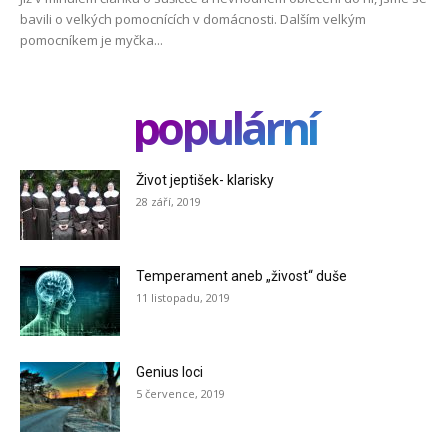
bavili o velkých pomocnících v domácnosti. Dalším velkým
pomocníkem je myčka...
populární
Život jeptišek- klarisky
28 září, 2019
Temperament aneb „živost“ duše
11 listopadu, 2019
Genius loci
5 července, 2019