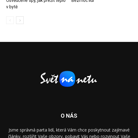
Osvědčené tipy, jak přežít teplo
Bezmoc lidí
v bytě
O NÁS
Jsme správná parta lidí, která Vám chce poskytnout zajímavé
články, rozšířit Vaše obzory, pobavit Vás nebo rozvinout Vaše