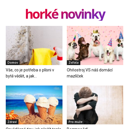
horké novinky
Domov
Zvířata
Vše, co je potřeba o plísni v
Ohňostroj VS náš domácí
bytě vědět, a jak...
mazlíček
Zdraví
Pro muže