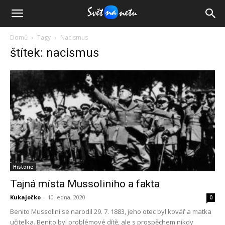
Domů
Tagy
Nacismus
štítek: nacismus
Historie
Tajná místa Mussoliniho a fakta
Kukajočko
-
10 ledna, 2020
0
Benito Mussolini se narodil 29. 7. 1883, jeho otec byl kovář a matka
učitelka. Benito byl problémové dítě, ale s prospěchem nikdy