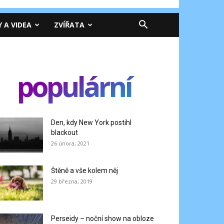
Y A VIDEA
ZVÍŘATA
populární
Den, kdy New York postihl
blackout
26 února, 2021
Štěně a vše kolem něj
29 března, 2019
Perseidy – noční show na obloze