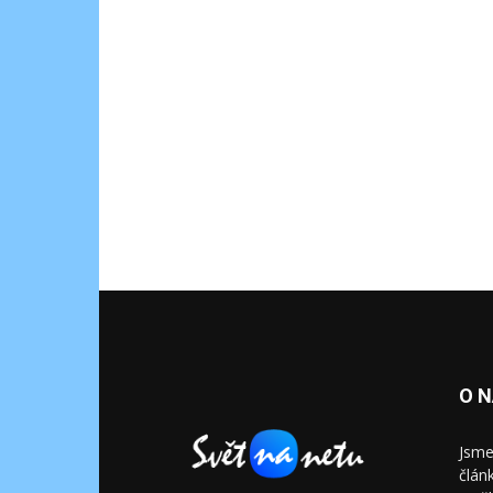
O 
Jsme
člán