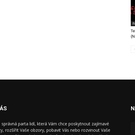
F
Te
(N
NÁS
N
 správná parta lidí, která Vám chce poskytnout zajímavé
ky, rozšířit Vaše obzory, pobavit Vás nebo rozvinout Vaše