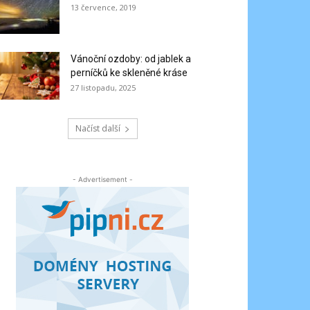
13 července, 2019
Vánoční ozdoby: od jablek a
perníčků ke skleněné kráse
27 listopadu, 2025
Načíst další
- Advertisement -