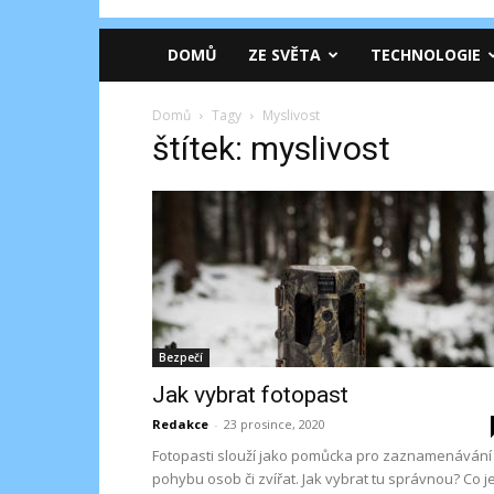
DOMŮ
ZE SVĚTA
TECHNOLOGIE
Domů
Tagy
Myslivost
štítek: myslivost
Bezpečí
Jak vybrat fotopast
Redakce
-
23 prosince, 2020
Fotopasti slouží jako pomůcka pro zaznamenávání
pohybu osob či zvířat. Jak vybrat tu správnou? Co j