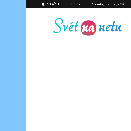
C
13.4
Sobota, 8 srpna, 2026
Hradec Králové
Svět
na
netu