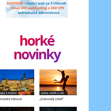
horké
novinky
vyky a tradice
Láska, vztah a sex
ěmecké Vánoce
„Dokonalý vztah“