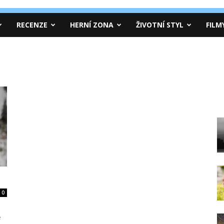
RECENZE
HERNÍ ZONA
ŽIVOTNÍ STYL
FILM
0
e