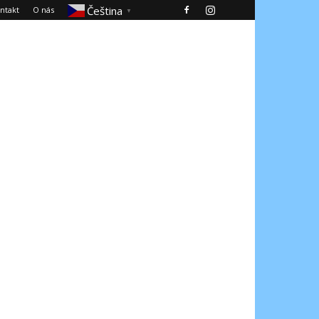
Čeština‎
ntakt
O nás
▼