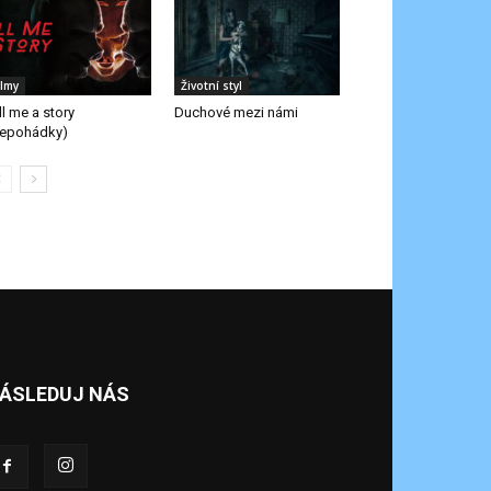
ilmy
Životní styl
ll me a story
Duchové mezi námi
epohádky)
ÁSLEDUJ NÁS