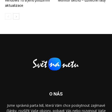
Windows 10 a jeho podzimní
Monitor dechu – užitečné rady
aktualizace
O NÁS
Jsme správná parta lidí, která Vám chce poskytnout zajímavé
články, rozšířit Vaše obzory, pobavit Vás nebo rozvinout Vaše