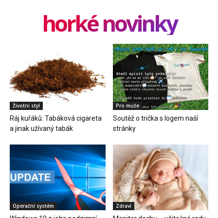
horké novinky
Životní styl
Pro muže
Ráj kuřáků: Tabáková cigareta
Soutěž o trička s logem naší
a jinak užívaný tabák
stránky
Operační systém
Zdraví