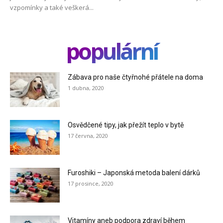
vzpomínky a také veškerá...
populární
Zábava pro naše čtyřnohé přátele na doma
1 dubna, 2020
Osvědčené tipy, jak přežít teplo v bytě
17 června, 2020
Furoshiki – Japonská metoda balení dárků
17 prosince, 2020
Vitamíny aneb podpora zdraví během