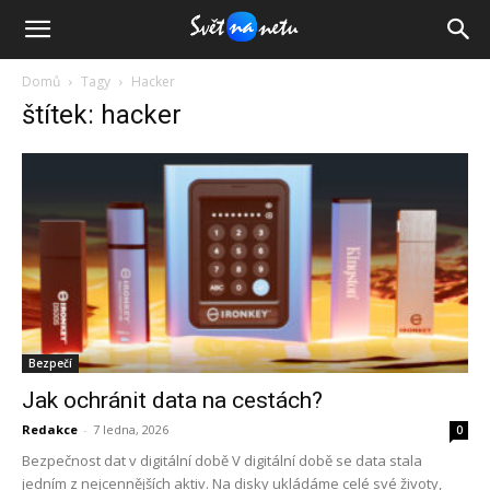
Domů
Tagy
Hacker
štítek: hacker
Bezpečí
Jak ochránit data na cestách?
Redakce
-
7 ledna, 2026
0
Bezpečnost dat v digitální době V digitální době se data stala
jedním z nejcennějších aktiv. Na disky ukládáme celé své životy,