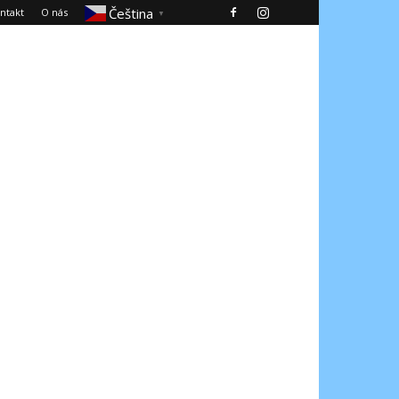
Čeština‎
ntakt
O nás
▼