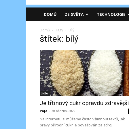
DOMŮ
ZE SVĚTA
TECHNOLOGIE
Domů
Tagy
Bílý
štítek: bílý
Jídlo
Je třtinový cukr opravdu zdravějš
Pája
-
30 března, 2022
Na internetu si můžeme často všimnout textů, jak
pravý přírodní cukr je považován za zdroj