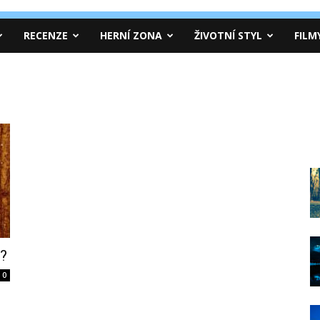
RECENZE
HERNÍ ZONA
ŽIVOTNÍ STYL
FILM
í?
0