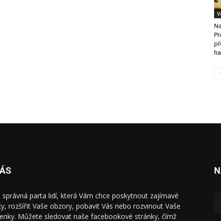
V
Na
Pr
př
ha
NÁS
N
 správná parta lidí, která Vám chce poskytnout zajímavé
ky, rozšířit Vaše obzory, pobavit Vás nebo rozvinout Vaše
enky. Můžete sledovat naše facebookové stránky, čímž