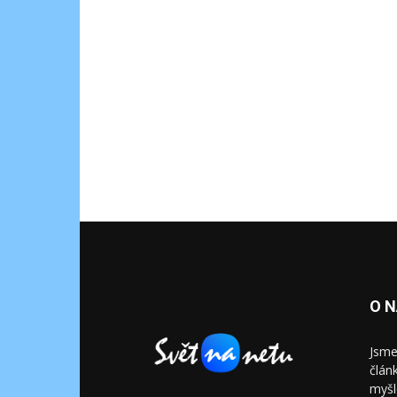
O 
Jsme
člán
myšl