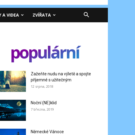
Y A VIDEA
ZVÍŘATA
populární
Zažeňte nudu na výletě a spojte
příjemné s užitečným
12 srpna, 2018
Noční (NE)klid
7 března, 2019
Německé Vánoce