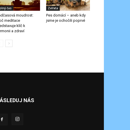
olný čas
Zvířata
dčasová moudrost:
Pes domácí – aneb kdy
oč meditace
jsme je ochočili poprvé
edstavuje klíč k
rmonii a zdraví
ÁSLEDUJ NÁS