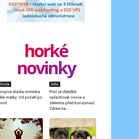
horké
novinky
říroda
Jídlo
vojová stádia miminka
Proč je důležité
těle matky: Od početí po
oplachovat ovoce a
orod
zeleninu před konzumací:
Zdraví na...