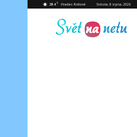
C
28.4
Sobota, 8 srpna, 2026
Hradec Králové
Svět
na
netu