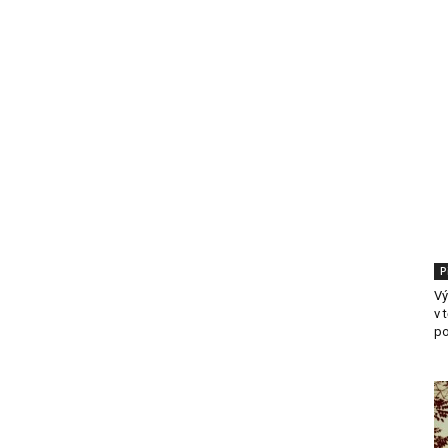
P
Vý
v 
p