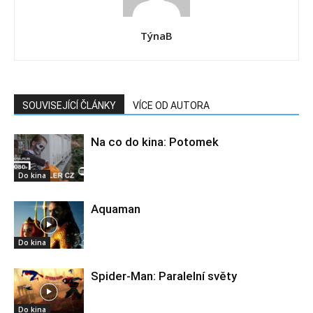
TýnaB
SOUVISEJÍCÍ ČLÁNKY
VÍCE OD AUTORA
Na co do kina: Potomek
Do kina
Aquaman
Do kina
Spider-Man: Paralelní světy
Do kina