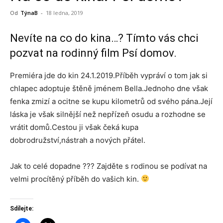
Od
TýnaB
-
18 ledna, 2019
Nevíte na co do kina…? Tímto vás chci
pozvat na rodinný film Psí domov.
Premiéra jde do kin 24.1.2019.Příběh vypráví o tom jak si
chlapec adoptuje štěně jménem Bella.Jednoho dne však
fenka zmizí a ocitne se kupu kilometrů od svého pána.Její
láska je však silnější než nepřízeň osudu a rozhodne se
vrátit domů.Cestou ji však čeká kupa
dobrodružství,nástrah a nových přátel.
Jak to celé dopadne ??? Zajděte s rodinou se podívat na
velmi procítěný příběh do vašich kin.
Sdílejte: