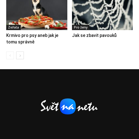
Zvířata
Pro ženy
Krmivo pro psy aneb jak je
Jak se zbavit pavouků
tomu správně