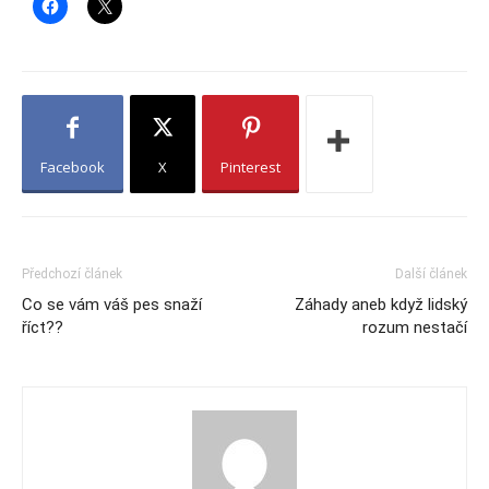
Facebook
X
Pinterest
Předchozí článek
Další článek
Co se vám váš pes snaží
Záhady aneb když lidský
říct??
rozum nestačí