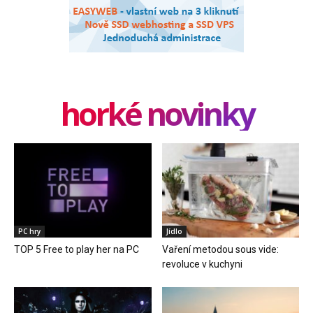
horké novinky
PC hry
Jídlo
TOP 5 Free to play her na PC
Vaření metodou sous vide:
revoluce v kuchyni