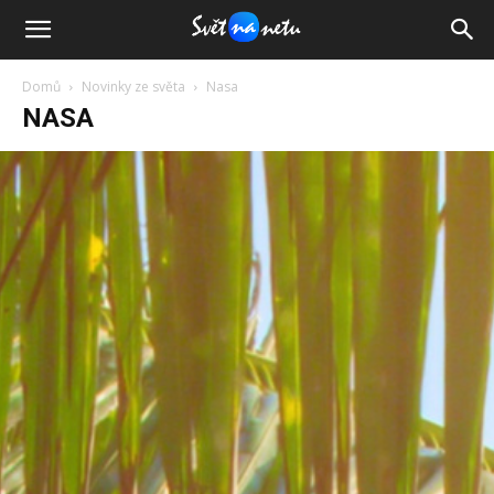
Domů
Novinky ze světa
Nasa
NASA