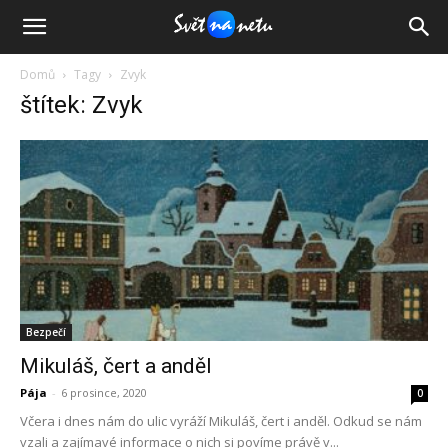
Domů
Tagy
Zvyk
štítek: Zvyk
Bezpečí
Mikuláš, čert a anděl
Pája
-
6 prosince, 2020
0
Včera i dnes nám do ulic vyráží Mikuláš, čert i anděl. Odkud se nám
vzali a zajímavé informace o nich si povíme právě v...