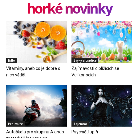
horké novinky
Jídlo
Zvyky a tradice
Vitamíny, aneb co je dobré o
Zajímavosti o blížících se
nich vědět
Velikonocích
Pro muže
Tajemno
Autoškola pro skupinu A aneb
Psychičtí upíři