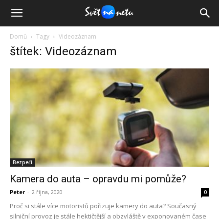
Domů
Tagy
Videozáznam
štítek: Videozáznam
Bezpečí
Kamera do auta – opravdu mi pomůže?
Peter
-
2 října, 2020
0
Proč si stále více motoristů pořizuje kamery do auta? Současný
silniční provoz je stále hektičtější a obzvláště v exponovaném čase