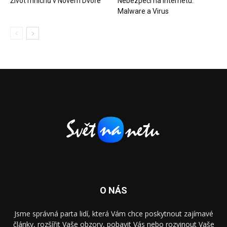
Život mnichů v Novém Dvoře
Nebezpečí na internetu:
Malware a Virus
O NÁS
Jsme správná parta lidí, která Vám chce poskytnout zajímavé
články, rozšířit Vaše obzory, pobavit Vás nebo rozvinout Vaše