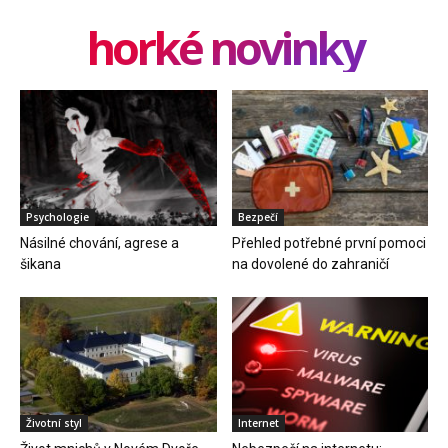
horké novinky
Psychologie
Bezpečí
Násilné chování, agrese a
Přehled potřebné první pomoci
šikana
na dovolené do zahraničí
Životní styl
Internet