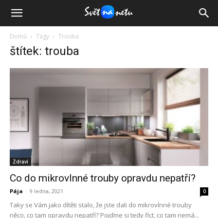
Domů
Tagy
Trouba
štítek: trouba
Zdraví
Co do mikrovlnné trouby opravdu nepatří?
Pája
-
9 ledna, 2021
0
Taky se Vám jako dítěti stalo, že jste dali do mikrovlnné trouby
něco, co tam opravdu nepatří? Pojďme si tedy říct, co tam nemá...