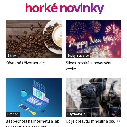
horké novinky
Zdraví
Zvyky a tradice
Káva- náš životabudič
Silvestrovské a novoroční
zvyky
Bezpečí
Psychologie
Bezpečnost na internetu a jak
Co je opravdu množírna psů ??