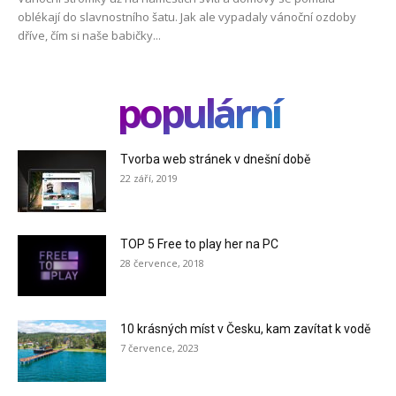
oblékají do slavnostního šatu. Jak ale vypadaly vánoční ozdoby
dříve, čím si naše babičky...
populární
Tvorba web stránek v dnešní době
22 září, 2019
TOP 5 Free to play her na PC
28 července, 2018
10 krásných míst v Česku, kam zavítat k vodě
7 července, 2023