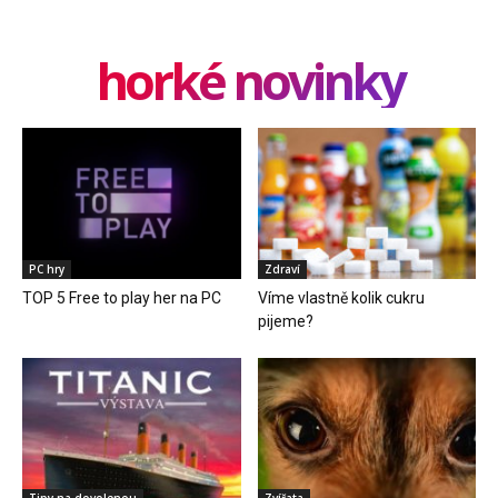
horké novinky
PC hry
Zdraví
TOP 5 Free to play her na PC
Víme vlastně kolik cukru
pijeme?
Tipy na dovolenou
Zvířata