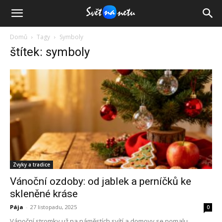
Domů
Tagy
Symboly
štítek: symboly
Zvyky a tradice
Vánoční ozdoby: od jablek a perníčků ke
skleněné kráse
Pája
-
27 listopadu, 2025
0
Vánoční stromky už na náměstích svítí a domovy se pomalu