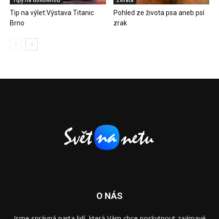
Tip na výlet:Výstava Titanic
Pohled ze života psa aneb psí
Brno
zrak
O NÁS
Jsme správná parta lidí, která Vám chce poskytnout zajímavé