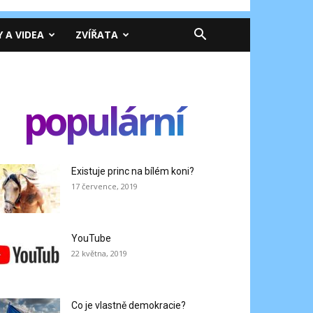
Y A VIDEA
ZVÍŘATA
populární
Existuje princ na bílém koni?
17 července, 2019
YouTube
22 května, 2019
Co je vlastně demokracie?