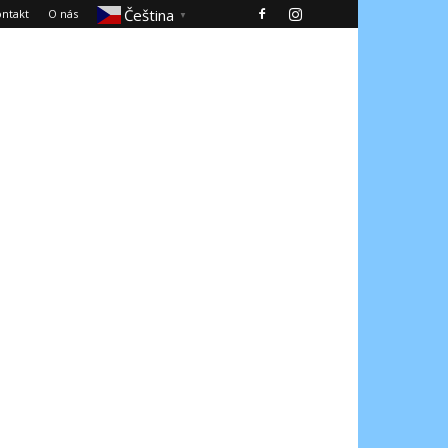
Čeština‎
ntakt
O nás
▼