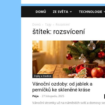
DOMŮ
ZE SVĚTA
TECHNOLOGIE
Domů
Tagy
Rozsvícení
štítek: rozsvícení
Zvyky a tradice
Vánoční ozdoby: od jablek a
perníčků ke skleněné kráse
Pája
-
27 listopadu, 2025
Vánoční stromky už na náměstích svítí a domovy se