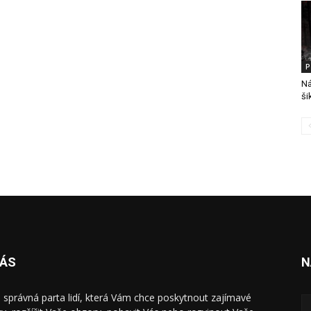
P
Ná
ši
NÁS
N
 správná parta lidí, která Vám chce poskytnout zajímavé