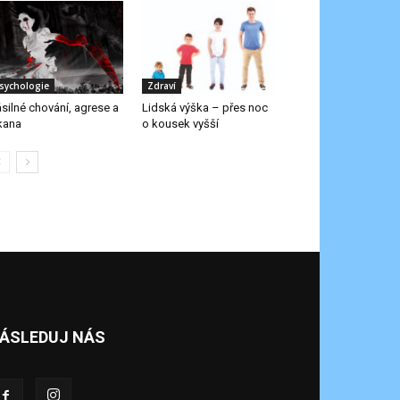
sychologie
Zdraví
silné chování, agrese a
Lidská výška – přes noc
kana
o kousek vyšší
ÁSLEDUJ NÁS