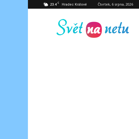
C
23.4
Čtvrtek, 6 srpna, 2026
Hradec Králové
Svět
na
netu