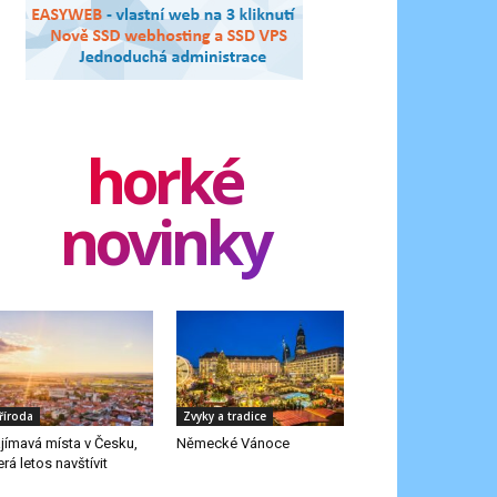
horké
novinky
říroda
Zvyky a tradice
jímavá místa v Česku,
Německé Vánoce
erá letos navštívit