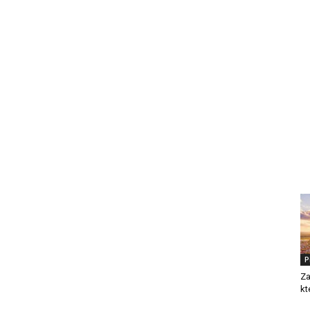
P
Za
kt