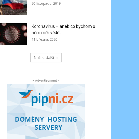
30 listopadu, 2019
Koronavirus – aneb co bychom o
něm měli vědět
11 března, 2020
Načíst další
- Advertisement -